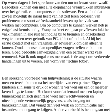
Op woensdagen is het spreekuur van tien uur tot kwart voor twaalf.
Bezoekers kunnen dan niet al te diepgaande vraagstukken inbrengen
over het gebruik van computers en de software. Een aanbod dat
zoveel mogelijk de inslag heeft van het zelf leren oplossen van
problemen; een soort zelfredzaamheidslessen op het vlak van
werken met computers. Om op computers te kunnen werken heb je
enige basiskennis nodig. François: ‘met een paar privélessen lukt het
vaak mensen in alle rust het nodige bij te brengen en onzekerheid
weg te nemen over gebruik van PC, tablet of mobiel. Al bij het
eerste contact met een vragensteller adviseer ik om dan alleen te
komen. Omdat mensen dan openlijker vragen stellen en kunnen
leren. Goed bedoelde aanwezigheid van een partner werkt vaak
remmend. Wat ik ook nogal eens meemaak is de angst om verkeerde
handelingen uit te voeren, een vorm van ‘techno fobie’.
Een sprekend voorbeeld van hulpverlening is de situatie waarin
mensen terecht komen na het overlijden van een partner. Eigen
kinderen zijn soms te druk of wonen te ver weg om een of meerder
keren langs te komen. Het komt voor dat iemand met een laptop
binnenkomt en zich geen raad weet met wachtwoorden en
uiteenlopende vertrouwelijk gegevens, zoals toegang tot
bankrekeningen. Dat vraagt dan veel werk en communicatie met
instanties om toegang te krijgen. Ander voorbeeld is het omgaan met