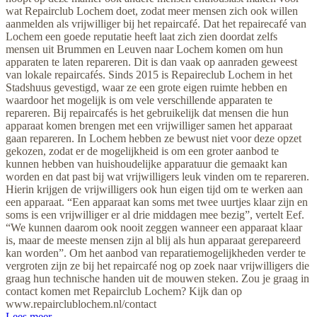
wat Repairclub Lochem doet, zodat meer mensen zich ook willen
aanmelden als vrijwilliger bij het repaircafé. Dat het repairecafé van
Lochem een goede reputatie heeft laat zich zien doordat zelfs
mensen uit Brummen en Leuven naar Lochem komen om hun
apparaten te laten repareren. Dit is dan vaak op aanraden geweest
van lokale repaircafés. Sinds 2015 is Repaireclub Lochem in het
Stadshuus gevestigd, waar ze een grote eigen ruimte hebben en
waardoor het mogelijk is om vele verschillende apparaten te
repareren. Bij repaircafés is het gebruikelijk dat mensen die hun
apparaat komen brengen met een vrijwilliger samen het apparaat
gaan repareren. In Lochem hebben ze bewust niet voor deze opzet
gekozen, zodat er de mogelijkheid is om een groter aanbod te
kunnen hebben van huishoudelijke apparatuur die gemaakt kan
worden en dat past bij wat vrijwilligers leuk vinden om te repareren.
Hierin krijgen de vrijwilligers ook hun eigen tijd om te werken aan
een apparaat. “Een apparaat kan soms met twee uurtjes klaar zijn en
soms is een vrijwilliger er al drie middagen mee bezig”, vertelt Eef.
“We kunnen daarom ook nooit zeggen wanneer een apparaat klaar
is, maar de meeste mensen zijn al blij als hun apparaat gerepareerd
kan worden”. Om het aanbod van reparatiemogelijkheden verder te
vergroten zijn ze bij het repaircafé nog op zoek naar vrijwilligers die
graag hun technische handen uit de mouwen steken. Zou je graag in
contact komen met Repairclub Lochem? Kijk dan op
www.repairclublochem.nl/contact
Lees meer