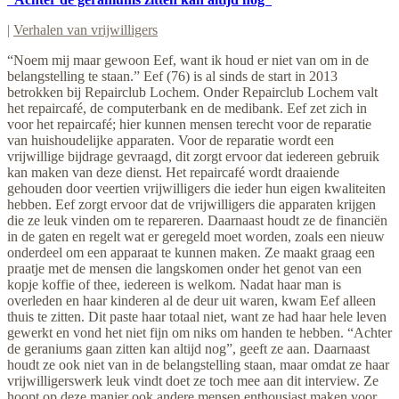
|
Verhalen van vrijwilligers
“Noem mij maar gewoon Eef, want ik houd er niet van om in de
belangstelling te staan.” Eef (76) is al sinds de start in 2013
betrokken bij Repairclub Lochem. Onder Repairclub Lochem valt
het repaircafé, de computerbank en de medibank. Eef zet zich in
voor het repaircafé; hier kunnen mensen terecht voor de reparatie
van huishoudelijke apparaten. Voor de reparatie wordt een
vrijwillige bijdrage gevraagd, dit zorgt ervoor dat iedereen gebruik
kan maken van deze dienst. Het repaircafé wordt draaiende
gehouden door veertien vrijwilligers die ieder hun eigen kwaliteiten
hebben. Eef zorgt ervoor dat de vrijwilligers die apparaten krijgen
die ze leuk vinden om te repareren. Daarnaast houdt ze de financiën
in de gaten en regelt wat er geregeld moet worden, zoals een nieuw
onderdeel om een apparaat te kunnen maken. Ze maakt graag een
praatje met de mensen die langskomen onder het genot van een
kopje koffie of thee, iedereen is welkom. Nadat haar man is
overleden en haar kinderen al de deur uit waren, kwam Eef alleen
thuis te zitten. Dit paste haar totaal niet, want ze had haar hele leven
gewerkt en vond het niet fijn om niks om handen te hebben. “Achter
de geraniums gaan zitten kan altijd nog”, geeft ze aan. Daarnaast
houdt ze ook niet van in de belangstelling staan, maar omdat ze haar
vrijwilligerswerk leuk vindt doet ze toch mee aan dit interview. Ze
hoopt op deze manier ook andere mensen enthousiast maken voor