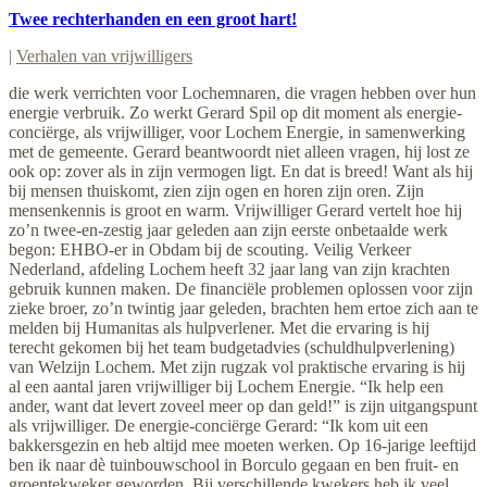
Twee rechterhanden en een groot hart!
|
Verhalen van vrijwilligers
die werk verrichten voor Lochemnaren, die vragen hebben over hun
energie verbruik. Zo werkt Gerard Spil op dit moment als energie-
conciërge, als vrijwilliger, voor Lochem Energie, in samenwerking
met de gemeente. Gerard beantwoordt niet alleen vragen, hij lost ze
ook op: zover als in zijn vermogen ligt. En dat is breed! Want als hij
bij mensen thuiskomt, zien zijn ogen en horen zijn oren. Zijn
mensenkennis is groot en warm. Vrijwilliger Gerard vertelt hoe hij
zo’n twee-en-zestig jaar geleden aan zijn eerste onbetaalde werk
begon: EHBO-er in Obdam bij de scouting. Veilig Verkeer
Nederland, afdeling Lochem heeft 32 jaar lang van zijn krachten
gebruik kunnen maken. De financiële problemen oplossen voor zijn
zieke broer, zo’n twintig jaar geleden, brachten hem ertoe zich aan te
melden bij Humanitas als hulpverlener. Met die ervaring is hij
terecht gekomen bij het team budgetadvies (schuldhulpverlening)
van Welzijn Lochem. Met zijn rugzak vol praktische ervaring is hij
al een aantal jaren vrijwilliger bij Lochem Energie. “Ik help een
ander, want dat levert zoveel meer op dan geld!” is zijn uitgangspunt
als vrijwilliger. De energie-conciërge Gerard: “Ik kom uit een
bakkersgezin en heb altijd mee moeten werken. Op 16-jarige leeftijd
ben ik naar dè tuinbouwschool in Borculo gegaan en ben fruit- en
groentekweker geworden. Bij verschillende kwekers heb ik veel