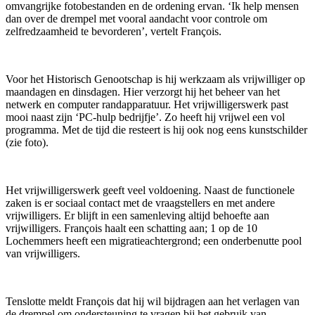
omvangrijke fotobestanden en de ordening ervan. ‘Ik help mensen
dan over de drempel met vooral aandacht voor controle om
zelfredzaamheid te bevorderen’, vertelt François.
Voor het Historisch Genootschap is hij werkzaam als vrijwilliger op
maandagen en dinsdagen. Hier verzorgt hij het beheer van het
netwerk en computer randapparatuur. Het vrijwilligerswerk past
mooi naast zijn ‘PC-hulp bedrijfje’. Zo heeft hij vrijwel een vol
programma. Met de tijd die resteert is hij ook nog eens kunstschilder
(zie foto).
Het vrijwilligerswerk geeft veel voldoening. Naast de functionele
zaken is er sociaal contact met de vraagstellers en met andere
vrijwilligers. Er blijft in een samenleving altijd behoefte aan
vrijwilligers. François haalt een schatting aan; 1 op de 10
Lochemmers heeft een migratieachtergrond; een onderbenutte pool
van vrijwilligers.
Tenslotte meldt François dat hij wil bijdragen aan het verlagen van
de drempel om ondersteuning te vragen bij het gebruik van