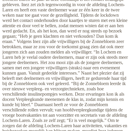
gebleven. Inez zet zich tegenwoordig in voor de afdeling Lochem-
Laren en heeft een vaste deelnemer waar ze één keer in de twee
weken naar toe gaat voor de gezelligheid. Tijdens de lockdown
werd het contact onderhouden door kaartjes te sturen met een kleine
attentie en door veel te bellen, zodat mensen wisten dat er aan hen
werd gedacht. En, als het kon, dan werd er nog steeds op bezoek
gegaan; “Heb je geen klachten en niet verkouden? Dan kom ik
eraan.” Volgens Inez zijn alle vrijwilligers bij de Zonnebloem zeer
betrokken, maar ze zou voor de toekomst graag zien dat ook meer
jongeren zich aan zouden melden als vrijwilliger. “In Lochem en
Laren heb je veelal oudere deelnemers, maar er zijn ook steeds meer
jongere deelnemers. Het zou mooi zijn als de jongere deelnemers,
samen met een jongere vrijwilligers (straks) naar een evenement
kunnen gaan. Vanuit gedeelde interesses.” Naast het plezier dat zij
beleeft met deelnemers en vrijwilligers, heeft ze gedurende haar tijd
bij de Zonnebloem ook veel geleerd. “Bij de Zonnebloem leerde ik
over nieuwe verpleeg- en verzorgtechnieken, zoals hoe
verschillende insulinepompjes werken. Deze ervaringen kon ik als
docent Verpleegkunde meenemen de klas in, zodat mijn kennis en
kunde bij bleef.” Daarnaast heeft ze voor de Zonnebloem
verschillende rollen vervult; van hoofdverpleegkundige tijdens de
vroege bootvakanties tot aan voorzitter en secretaris van de afdeling
Lochem-Laren. Zoals ze zelf zegt; “Er is veel mogelijk.” Om te
zorgen dat de afdeling Lochem-Laren haar activiteiten, vakanties en
huisbezoeken mogelijk kan blijven maken, moedigt Inez iedereen