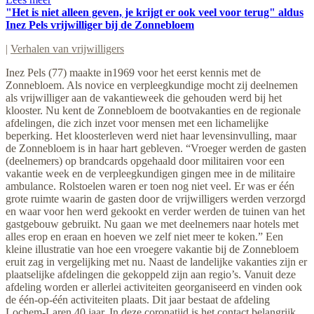
"Het is niet alleen geven, je krijgt er ook veel voor terug" aldus
Inez Pels vrijwilliger bij de Zonnebloem
|
Verhalen van vrijwilligers
Inez Pels (77) maakte in1969 voor het eerst kennis met de
Zonnebloem. Als novice en verpleegkundige mocht zij deelnemen
als vrijwilliger aan de vakantieweek die gehouden werd bij het
klooster. Nu kent de Zonnebloem de bootvakanties en de regionale
afdelingen, die zich inzet voor mensen met een lichamelijke
beperking. Het kloosterleven werd niet haar levensinvulling, maar
de Zonnebloem is in haar hart gebleven. “Vroeger werden de gasten
(deelnemers) op brandcards opgehaald door militairen voor een
vakantie week en de verpleegkundigen gingen mee in de militaire
ambulance. Rolstoelen waren er toen nog niet veel. Er was er één
grote ruimte waarin de gasten door de vrijwilligers werden verzorgd
en waar voor hen werd gekookt en verder werden de tuinen van het
gastgebouw gebruikt. Nu gaan we met deelnemers naar hotels met
alles erop en eraan en hoeven we zelf niet meer te koken.” Een
kleine illustratie van hoe een vroegere vakantie bij de Zonnebloem
eruit zag in vergelijking met nu. Naast de landelijke vakanties zijn er
plaatselijke afdelingen die gekoppeld zijn aan regio’s. Vanuit deze
afdeling worden er allerlei activiteiten georganiseerd en vinden ook
de één-op-één activiteiten plaats. Dit jaar bestaat de afdeling
Lochem-Laren 40 jaar. In deze coronatijd is het contact belangrijk