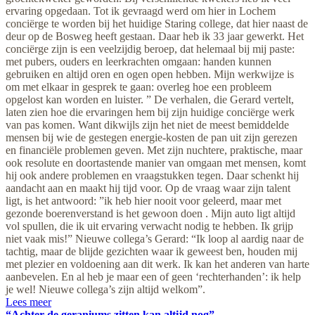
ervaring opgedaan. Tot ik gevraagd werd om hier in Lochem
conciërge te worden bij het huidige Staring college, dat hier naast de
deur op de Bosweg heeft gestaan. Daar heb ik 33 jaar gewerkt. Het
conciërge zijn is een veelzijdig beroep, dat helemaal bij mij paste:
met pubers, ouders en leerkrachten omgaan: handen kunnen
gebruiken en altijd oren en ogen open hebben. Mijn werkwijze is
om met elkaar in gesprek te gaan: overleg hoe een probleem
opgelost kan worden en luister. ” De verhalen, die Gerard vertelt,
laten zien hoe die ervaringen hem bij zijn huidige conciërge werk
van pas komen. Want dikwijls zijn het niet de meest bemiddelde
mensen bij wie de gestegen energie-kosten de pan uit zijn gerezen
en financiële problemen geven. Met zijn nuchtere, praktische, maar
ook resolute en doortastende manier van omgaan met mensen, komt
hij ook andere problemen en vraagstukken tegen. Daar schenkt hij
aandacht aan en maakt hij tijd voor. Op de vraag waar zijn talent
ligt, is het antwoord: ”ik heb hier nooit voor geleerd, maar met
gezonde boerenverstand is het gewoon doen . Mijn auto ligt altijd
vol spullen, die ik uit ervaring verwacht nodig te hebben. Ik grijp
niet vaak mis!” Nieuwe collega’s Gerard: “Ik loop al aardig naar de
tachtig, maar de blijde gezichten waar ik geweest ben, houden mij
met plezier en voldoening aan dit werk. Ik kan het anderen van harte
aanbevelen. En al heb je maar een of geen ‘rechterhanden’: ik help
je wel! Nieuwe collega’s zijn altijd welkom”.
Lees meer
“Achter de geraniums zitten kan altijd nog”