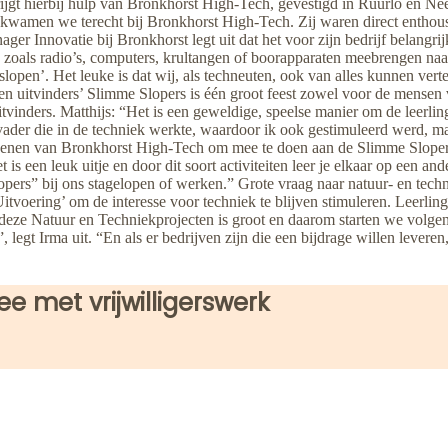
ijgt hierbij hulp van Bronkhorst High-Tech, gevestigd in Ruurlo en Ne
ia kwamen we terecht bij Bronkhorst High-Tech. Zij waren direct enthou
 Innovatie bij Bronkhorst legt uit dat het voor zijn bedrijf belangrij
 zoals radio’s, computers, krultangen of boorapparaten meebrengen naar 
‘slopen’. Het leuke is dat wij, als techneuten, ook van alles kunnen vert
en uitvinders’ Slimme Slopers is één groot feest zowel voor de mensen v
uitvinders. Matthijs: “Het is een geweldige, speelse manier om de leerli
der die in de techniek werkte, waardoor ik ook gestimuleerd werd, ma
enen van Bronkhorst High-Tech om mee te doen aan de Slimme Slopers, m
s een leuk uitje en door dit soort activiteiten leer je elkaar op een a
pers” bij ons stagelopen of werken.” Grote vraag naar natuur- en tec
voering’ om de interesse voor techniek te blijven stimuleren. Leerlin
ze Natuur en Techniekprojecten is groot en daarom starten we volgend 
egt Irma uit. “En als er bedrijven zijn die een bijdrage willen leveren
e met vrijwilligerswerk