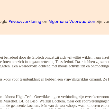
ogle
Privacyverklaring
en
Algemene Voorwaarden
zijn v
benaderd door de Grolsch omdat zij zich vrijwillig wilden gaan inze
h besloten om zich in te gaan zetten bij Tusselerhof. Daar hebben zij
egeten. Een waardevolle ochtend met mooie activiteiten en ontmoeting
s koos voor teambuilding en hebben een vrijwilligersklus omarmt. Ze
 Bronkhorst High-Tech. Ontwikkeling en verbinding zijn twee kernwoord
ls de Muzehof, BIJ de Bieb, Welzijn Lochem, maar ook sportvereniging
gen in de gemeente Lochem. Eén van de workshops, waar kinderen enorm 