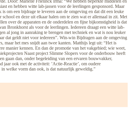
ede. Door: Mariëlle Frielinck Irma: “We hebben beperkte middelen en
siast en hebben witte lab-jassen voor de leerlingen gesponsord. Maar
k is om een bijdrage te leveren aan de omgeving en dat dit een leuke
school en deze uit elkaar halen om te zien wat er allemaal in zit. Met
ellen over de apparaten en de onderdelen en fijne bijkomstigheid is dat
an Bronkhorst als voor de leerlingen. Iedereen draagt een witte lab-
ngen al jong in aanraking te brengen met techniek en wat is nou leuker
ar dat geldt niet voor iedereen”. Win-win Bijdragen aan de omgeving
aar het mes snijdt aan twee kanten. Matthijs legt uit: “Het is
ndere manier kennen. En dan de promotie van het vakgebied; wie weet,
hniekprojecten Naast project Slimme Slopers voor de onderbouw heeft
gen gaan dan, onder begeleiding van een ervaren bouwvakker,
jaar ook met de activiteit: ’Actie-Reactie’, om oudere
, in welke vorm dan ook, is dat natuurlijk geweldig.”