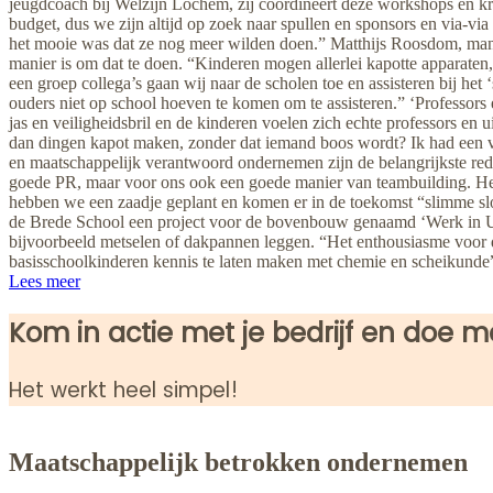
jeugdcoach bij Welzijn Lochem, zij coördineert deze workshops en kr
budget, dus we zijn altijd op zoek naar spullen en sponsors en via-v
het mooie was dat ze nog meer wilden doen.” Matthijs Roosdom, manager
manier is om dat te doen. “Kinderen mogen allerlei kapotte apparaten,
een groep collega’s gaan wij naar de scholen toe en assisteren bij het 
ouders niet op school hoeven te komen om te assisteren.” ‘Professors 
jas en veiligheidsbril en de kinderen voelen zich echte professors en 
dan dingen kapot maken, zonder dat iemand boos wordt? Ik had een va
en maatschappelijk verantwoord ondernemen zijn de belangrijkste red
goede PR, maar voor ons ook een goede manier van teambuilding. Het i
hebben we een zaadje geplant en komen er in de toekomst “slimme slo
de Brede School een project voor de bovenbouw genaamd ‘Werk in Uit
bijvoorbeeld metselen of dakpannen leggen. “Het enthousiasme voor de
basisschoolkinderen kennis te laten maken met chemie en scheikunde”, l
Lees meer
Kom in actie met je bedrijf en doe me
Het werkt heel simpel!
Maatschappelijk betrokken ondernemen