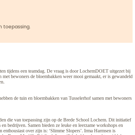
an toepassing
.
tten tijdens een teamdag. De vraag is door LochemDOET uitgezet bij
 samen met bewoners de bloembakken weer mooi gemaakt, er is gewandeld
en.
 hebben de tuin en bloembakken van Tusselerhof samen met bewoners
en die van toepassing zijn op de Brede School Lochem. Dit initiatief
en en bedrijven. Samen bieden ze leuke en leerzame workshops en
enthousiast over zijn is: ‘Slimme Slopers’. Irma Harmsen is