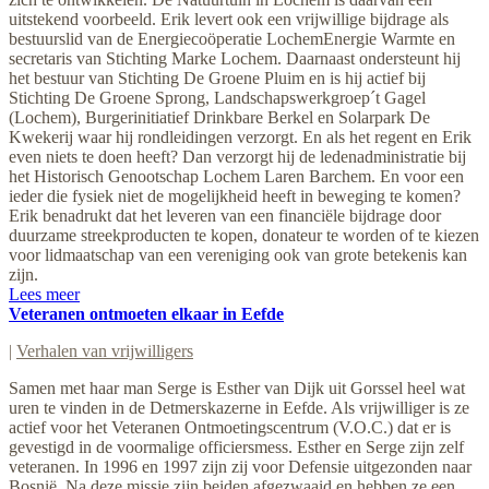
uitstekend voorbeeld. Erik levert ook een vrijwillige bijdrage als
bestuurslid van de Energiecoöperatie LochemEnergie Warmte en
secretaris van Stichting Marke Lochem. Daarnaast ondersteunt hij
het bestuur van Stichting De Groene Pluim en is hij actief bij
Stichting De Groene Sprong, Landschapswerkgroep´t Gagel
(Lochem), Burgerinitiatief Drinkbare Berkel en Solarpark De
Kwekerij waar hij rondleidingen verzorgt. En als het regent en Erik
even niets te doen heeft? Dan verzorgt hij de ledenadministratie bij
het Historisch Genootschap Lochem Laren Barchem. En voor een
ieder die fysiek niet de mogelijkheid heeft in beweging te komen?
Erik benadrukt dat het leveren van een financiële bijdrage door
duurzame streekproducten te kopen, donateur te worden of te kiezen
voor lidmaatschap van een vereniging ook van grote betekenis kan
zijn.
Lees meer
Veteranen ontmoeten elkaar in Eefde
|
Verhalen van vrijwilligers
Samen met haar man Serge is Esther van Dijk uit Gorssel heel wat
uren te vinden in de Detmerskazerne in Eefde. Als vrijwilliger is ze
actief voor het Veteranen Ontmoetingscentrum (V.O.C.) dat er is
gevestigd in de voormalige officiersmess. Esther en Serge zijn zelf
veteranen. In 1996 en 1997 zijn zij voor Defensie uitgezonden naar
Bosnië. Na deze missie zijn beiden afgezwaaid en hebben ze een