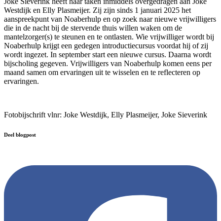
Joke Sieverink heeft haar taken inmiddels overgedragen aan Joke
Westdijk en Elly Plasmeijer. Zij zijn sinds 1 januari 2025 het
aanspreekpunt van Noaberhulp en op zoek naar nieuwe vrijwilligers
die in de nacht bij de stervende thuis willen waken om de
mantelzorger(s) te steunen en te ontlasten. Wie vrijwilliger wordt bij
Noaberhulp krijgt een gedegen introductiecursus voordat hij of zij
wordt ingezet. In september start een nieuwe cursus. Daarna wordt
bijscholing gegeven. Vrijwilligers van Noaberhulp komen eens per
maand samen om ervaringen uit te wisselen en te reflecteren op
ervaringen.
Fotobijschrift vlnr: Joke Westdijk, Elly Plasmeijer, Joke Sieverink
Deel blogpost