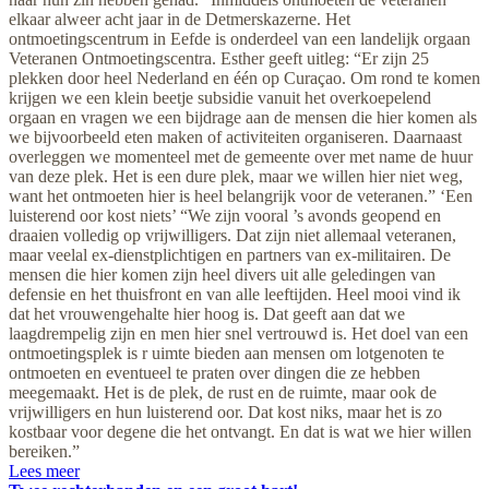
elkaar alweer acht jaar in de Detmerskazerne. Het
ontmoetingscentrum in Eefde is onderdeel van een landelijk orgaan
Veteranen Ontmoetingscentra. Esther geeft uitleg: “Er zijn 25
plekken door heel Nederland en één op Curaçao. Om rond te komen
krijgen we een klein beetje subsidie vanuit het overkoepelend
orgaan en vragen we een bijdrage aan de mensen die hier komen als
we bijvoorbeeld eten maken of activiteiten organiseren. Daarnaast
overleggen we momenteel met de gemeente over met name de huur
van deze plek. Het is een dure plek, maar we willen hier niet weg,
want het ontmoeten hier is heel belangrijk voor de veteranen.” ‘Een
luisterend oor kost niets’ “We zijn vooral ’s avonds geopend en
draaien volledig op vrijwilligers. Dat zijn niet allemaal veteranen,
maar veelal ex-dienstplichtigen en partners van ex-militairen. De
mensen die hier komen zijn heel divers uit alle geledingen van
defensie en het thuisfront en van alle leeftijden. Heel mooi vind ik
dat het vrouwengehalte hier hoog is. Dat geeft aan dat we
laagdrempelig zijn en men hier snel vertrouwd is. Het doel van een
ontmoetingsplek is r uimte bieden aan mensen om lotgenoten te
ontmoeten en eventueel te praten over dingen die ze hebben
meegemaakt. Het is de plek, de rust en de ruimte, maar ook de
vrijwilligers en hun luisterend oor. Dat kost niks, maar het is zo
kostbaar voor degene die het ontvangt. En dat is wat we hier willen
bereiken.”
Lees meer