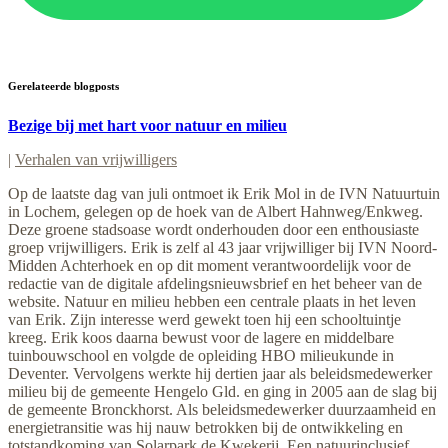
Gerelateerde blogposts
Bezige bij met hart voor natuur en milieu
|
Verhalen van vrijwilligers
Op de laatste dag van juli ontmoet ik Erik Mol in de IVN Natuurtuin
in Lochem, gelegen op de hoek van de Albert Hahnweg/Enkweg.
Deze groene stadsoase wordt onderhouden door een enthousiaste
groep vrijwilligers. Erik is zelf al 43 jaar vrijwilliger bij IVN Noord-
Midden Achterhoek en op dit moment verantwoordelijk voor de
redactie van de digitale afdelingsnieuwsbrief en het beheer van de
website. Natuur en milieu hebben een centrale plaats in het leven
van Erik. Zijn interesse werd gewekt toen hij een schooltuintje
kreeg. Erik koos daarna bewust voor de lagere en middelbare
tuinbouwschool en volgde de opleiding HBO milieukunde in
Deventer. Vervolgens werkte hij dertien jaar als beleidsmedewerker
milieu bij de gemeente Hengelo Gld. en ging in 2005 aan de slag bij
de gemeente Bronckhorst. Als beleidsmedewerker duurzaamheid en
energietransitie was hij nauw betrokken bij de ontwikkeling en
totstandkoming van Solarpark de Kwekerij. Een natuurinclusief