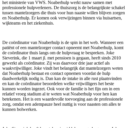
het ministerie van VWS. Noaberhulp werkt nauw samen met
professionele hulpverleners. De thuiszorg is de belangrijkste schakel
tussen mantelzorgers die thuis voor hun naaste willen blijven zorgen
en Noaberhulp. Er komen ook verwijzingen binnen via huisartsen,
wijkteams en het ziekenhuis.
De coördinator van Noaberhulp is de spin in het web. Wanneer een
patiënt of een mantelzorger contact opneemt met Noaberhulp, komt
de coördinator thuis langs om de hulpvraag te bespreken. Joke
Sieverink, die 1 maart jl. met pensioen is gegaan, heeft sinds 2010
gewerkt als coördinator. Zij was daarvoor drie jaar actief als
waakvrijwilliger. Joke vindt het belangrijk dat mantelzorgers weten
dat Noaberhulp bestaat en contact opnemen voordat de hulp
daadwerkelijk nodig is. Dan kan de intake in alle rust plaatsvinden
en kan de coördinator beoordelen welke vrijwilligers het beste
kunnen worden ingezet. Ook voor de familie is het fijn om in een
relatief vroeg stadium al te weten wat Noaberhulp voor hen kan
betekenen. Het is een waardevolle toevoeging aan de professionele
zorg, omdat een adempauze heel nuttig is voor naasten om alles te
kunnen bolwerken.