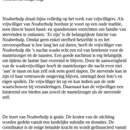
Noaberhulp draait bijna volledig op het werk van vrijwilligers. Als
vrijwilliger van Noaberhulp borduur je voort op een oude traditie,
toen directe buren hand- en spandiensten verrichtten om familie van
stervenden te ontlasten. ‘Er zijn’ is de belangrijkste functie van
Noaberhulp. Omdat geen enkel sterfbed hetzelfde is en het
onvoorspelbaar is hoe lang het zal duren, heeft de vrijwilliger van
Noaberhulp die ’s nachts waakt echt een rol van betekenis voor de
mantelzorger en de naasten. Een goede nachtrust is erg belangrijk
om tijdens de laatste fase overeind te blijven. Door de aanwezigheid
van de waakvrijwilliger hoeft de mantelzorger die nacht even niet
‘aan’ te staan en kan zelf ook eens goed slapen. De stervende kan in
zijn of haar vertrouwde omgeving blijven, omringd door foto’s en
eigen spullen. De vrijwilliger let op en kan indien aan de orde
waarschuwen bij veranderingen. Daarnaast kan de vrijwilliger een
luisterend oor bieden aan zowel de mantelzorger als de stervende
zelf.
De inzet van Noaberhulp is gratis. De kosten van de stichting
worden gedekt vanuit een landelijke subsidie en donaties. De
coördinator is de enige betaalde kracht en wordt gefinancierd vanuit