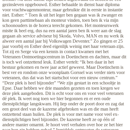
gezinsleven opgebouwd. Esther behaalde in dienst haar diploma
voor vrachtwagenmonteur, maar gebruikte dit in eerste in instantie
niet. Esther: “ Toen ik uit het leger ben gegaan was ik zwanger en
kon geen parttimebaan als monteur vinden, toen ben ik via mijn
schoonouders in de horeca terecht gekomen. Het monteurswerk
mistte ik heel erg, dus na een aantal jaren ben ik weer aan de slag
gegaan als service adviseur bij Skoda, Volvo, MAN en nu werk ik
alweer een aantal jaar bij Volkswagen Deventer.” Zo gingen er 25
jaar voorbij en Esther deed eigenlijk weinig met haar veteraan-zijn.
Tot zij en Serge via een kennis in contact kwamen met het
Veteranen Ontmoetingscentrum in Doetinchem en dachten, maar dit
is toch wel ontzettend leuk. Esther vertelt: “Ik ben daar in het
bestuur gekomen en twee jaar actief geweest. Maar Doetinchem is
best ver en rondom onze woonplaats Gorssel was verder niets voor
veteranen, dus dat was het startschot voor een nieuw centrum.”
“Deze plek is heel bijzonder” “We zijn gestart in een schooltje in
Epse. Daar hebben we drie maanden gezeten en toen kregen we
deze plek aangeboden. Dit is echt voor ons en voor veel veteranen
dé plek. Ik weet nog toen we hier begonnen en er een oude
dienstplichtige langskwam. Hij liep onder de poort door en zag dat
een groot deel van de kazerne afgebroken was en die man heeft
ontzettend staan huilen. De plek is voor met name voor veel ex-
dienstplichtigen heel bijzonder. De kazerne heeft ze op één of
andere manier omarmt. Je hoort veel verhalen over hoe ze het hier
naar hun zin hebben gehad.” Inmiddels ontmoeten de veteranen