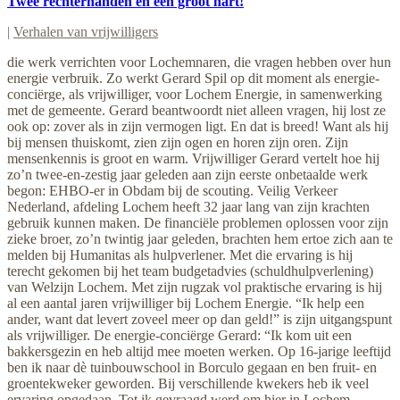
Twee rechterhanden en een groot hart!
|
Verhalen van vrijwilligers
die werk verrichten voor Lochemnaren, die vragen hebben over hun
energie verbruik. Zo werkt Gerard Spil op dit moment als energie-
conciërge, als vrijwilliger, voor Lochem Energie, in samenwerking
met de gemeente. Gerard beantwoordt niet alleen vragen, hij lost ze
ook op: zover als in zijn vermogen ligt. En dat is breed! Want als hij
bij mensen thuiskomt, zien zijn ogen en horen zijn oren. Zijn
mensenkennis is groot en warm. Vrijwilliger Gerard vertelt hoe hij
zo’n twee-en-zestig jaar geleden aan zijn eerste onbetaalde werk
begon: EHBO-er in Obdam bij de scouting. Veilig Verkeer
Nederland, afdeling Lochem heeft 32 jaar lang van zijn krachten
gebruik kunnen maken. De financiële problemen oplossen voor zijn
zieke broer, zo’n twintig jaar geleden, brachten hem ertoe zich aan te
melden bij Humanitas als hulpverlener. Met die ervaring is hij
terecht gekomen bij het team budgetadvies (schuldhulpverlening)
van Welzijn Lochem. Met zijn rugzak vol praktische ervaring is hij
al een aantal jaren vrijwilliger bij Lochem Energie. “Ik help een
ander, want dat levert zoveel meer op dan geld!” is zijn uitgangspunt
als vrijwilliger. De energie-conciërge Gerard: “Ik kom uit een
bakkersgezin en heb altijd mee moeten werken. Op 16-jarige leeftijd
ben ik naar dè tuinbouwschool in Borculo gegaan en ben fruit- en
groentekweker geworden. Bij verschillende kwekers heb ik veel
ervaring opgedaan. Tot ik gevraagd werd om hier in Lochem