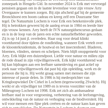
zonnepark in Hengelo Gld. In november 2024 is Erik met vervroegd
pensioen gegaan om in de laatste levensfase voor zijn vrouw Arry
Overgaauw te kunnen zorgen. Bij zijn afscheid gaf hij de gemeente
Bronckhorst een boom cadeau en kreeg zelf een Duurzame Ster
tegel. De Natuurtuin Lochem is voor Erik een betekenisvolle plek.
Hij is betrokken geweest bij de aanleg ervan in 1984 en leerde hier
zijn vrouw kennen. Arry heeft de IVN natuurgidsencursus gedaan
en is in de loop van de jaren een echte natuurliefhebber geworden.
Zij is op 14 juni jl. overleden. Haar oog voor detail klinkt
voortdurend door tijdens de rondleiding, wanneer Erik vertelt over
de kloosterkruidentuin, de houtwal en het insectenhotel. Bladeren,
bloemen, vlinders, stenen en schelpen. Niets blijft onopgemerkt voor
Arry. Erik blijkt een duizendpoot. Liefde voor natuur en milieu zijn
de rode draad in zijn vrijwilligerswerk. Erik kijkt voortdurend wat
hij kan bijdragen aan een leefbare samenleving en gaat actief op
zoek naar vrijwilligerswerk dat past bij zijn opleiding, werk en de
persoon die hij is. Hij werkt graag samen met mensen die zijn
interesse of passie delen. In 1986 is hij medeoprichter van
Kringloopwinkel De Cirkel in Lochem (tegenwoordig 2Switch). Hij
werkt er als vrijwilliger tot 1989 en is tevens voorzitter van de
Milieugroep Lochem tot 1998. Erik zet zich als ambassadeur
leefbare stad in voor vergroening, verbetering van de leefomgeving,
ontwikkeling van de natuur en verhoging van de biodiversiteit. Hij
wil voor mensen een fijne plek creëren en de natuur kans kan geven
zich te ontwikkelen. De Natuurtuin in Lochem is daarvan een