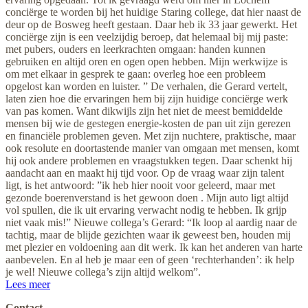
conciërge te worden bij het huidige Staring college, dat hier naast de
deur op de Bosweg heeft gestaan. Daar heb ik 33 jaar gewerkt. Het
conciërge zijn is een veelzijdig beroep, dat helemaal bij mij paste:
met pubers, ouders en leerkrachten omgaan: handen kunnen
gebruiken en altijd oren en ogen open hebben. Mijn werkwijze is
om met elkaar in gesprek te gaan: overleg hoe een probleem
opgelost kan worden en luister. ” De verhalen, die Gerard vertelt,
laten zien hoe die ervaringen hem bij zijn huidige conciërge werk
van pas komen. Want dikwijls zijn het niet de meest bemiddelde
mensen bij wie de gestegen energie-kosten de pan uit zijn gerezen
en financiële problemen geven. Met zijn nuchtere, praktische, maar
ook resolute en doortastende manier van omgaan met mensen, komt
hij ook andere problemen en vraagstukken tegen. Daar schenkt hij
aandacht aan en maakt hij tijd voor. Op de vraag waar zijn talent
ligt, is het antwoord: ”ik heb hier nooit voor geleerd, maar met
gezonde boerenverstand is het gewoon doen . Mijn auto ligt altijd
vol spullen, die ik uit ervaring verwacht nodig te hebben. Ik grijp
niet vaak mis!” Nieuwe collega’s Gerard: “Ik loop al aardig naar de
tachtig, maar de blijde gezichten waar ik geweest ben, houden mij
met plezier en voldoening aan dit werk. Ik kan het anderen van harte
aanbevelen. En al heb je maar een of geen ‘rechterhanden’: ik help
je wel! Nieuwe collega’s zijn altijd welkom”.
Lees meer
Contact