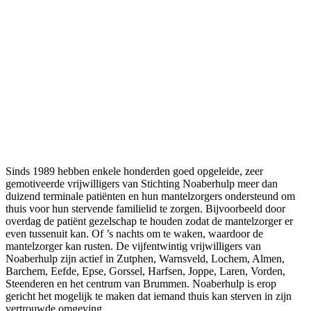
Sinds 1989 hebben enkele honderden goed opgeleide, zeer
gemotiveerde vrijwilligers van Stichting Noaberhulp meer dan
duizend terminale patiënten en hun mantelzorgers ondersteund om
thuis voor hun stervende familielid te zorgen. Bijvoorbeeld door
overdag de patiënt gezelschap te houden zodat de mantelzorger er
even tussenuit kan. Of ’s nachts om te waken, waardoor de
mantelzorger kan rusten. De vijfentwintig vrijwilligers van
Noaberhulp zijn actief in Zutphen, Warnsveld, Lochem, Almen,
Barchem, Eefde, Epse, Gorssel, Harfsen, Joppe, Laren, Vorden,
Steenderen en het centrum van Brummen. Noaberhulp is erop
gericht het mogelijk te maken dat iemand thuis kan sterven in zijn
vertrouwde omgeving.