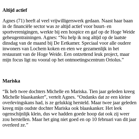
Altijd actief
Agnes (71) heeft al veel vrijwilligerswerk gedaan. Naast haar baan
in de financiële sector was ze altijd actief voor buurt- en
sportverenigingen, werkte bij een hospice en gaf op de Hoge Weide
geheugentrainingen. Agnes: “Nu help ik nog altijd op de laatste
dinsdag van de maand bij De Eetkamer. Speciaal voor alle oudere
inwoners van Lochem koken en eten we gezamenlijk in het
restaurant van de Hoge Weide. Een ontzettend leuk project, maar
mijn focus ligt nu vooral op het ontmoetingscentrum Oriolus.”
Mariska
“Ik heb twee dochters Michelle en Mariska. Tien jaar geleden kreeg
Michelle blaaskanker”, vertelt Agnes. “Ondanks dat ze een kleine
overlevingskans had, is ze gelukkig hersteld. Maar twee jaar geleden
kreeg mijn oudste dochter Mariska ook blaaskanker. Het leek
ogenschijnlijk klein, dus we hadden goede hoop dat ook zij weer
zou herstellen. Maar het ging niet goed en op 10 februari van dit jaar
overleed ze.”