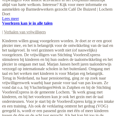
altijd van harte welkom. Interesse? Kijk voor meer informatie en
aanmelden op Barmedewerkers gezocht Café De Buizerd | Lochem
Doet
Lees meer
Voorlezen kan je in alle talen
|
Verhalen van vrijwilligers
Kinderen willen graag voorgelezen worden. Je doet ze er een groot
plezier mee, en het is belangrijk voor de ontwikkeling van de taal en
het taalgevoel. In veel gezinnen wordt niet (of nauwelijks)
voorgelezen. De vrijwilligers van Stichting VoorleesExpress
stimuleren bij kinderen en bij hun ouders de taalontwikkeling en het
plezier in omgaan met taal. Marjan Jansen heeft jaren taalonderwijs
verzorgd op internationale scholen in het buitenland. Omgang met
taal en het werken met kinderen is voor Marjan erg belangrijk.
Terug in Nederland, na haar pensionering, ging ze op zoek naar
vrijwilligerswerk waarbij haar passie voor taal van pas kwam. Ze
vond dat o.a. bij VluchtelingenWerk in Zutphen en bij de Stichting
VoorleesExpress in de gemeente Lochem. ‘Ik werk graag met
kinderen, en bij het voorlezen kun je ook het gezin met de taal
ondersteunen. Voor je start bij de VoorleesExpress krijg je een intake
en een training. Als ook de verklaring omtrent het gedrag (VOG)
geregeld is, wordt er een passend gezin met één of meer kinderen
tussen de drie en de acht jaar gezocht. Als het kan bij jou in de