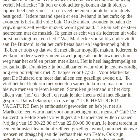
vertelt Marliecke: “Ik ben er ook achter gekomen dat ik biertjes
tappen heel leuk vind — en na veel oefenen kan ik het inmiddels
best goed.” Iedere maand speelt er een liveband in het café; op die
avonden is het altijd volle bak. Op de andere avonden bepalen de
vrijwilligers zelf welke muziek wordt gedraaid. “Je kan zelf de sfeer
neerzetten met de muziek. Ik geniet er echt van als iedereen uit volle
borst meezingt met een lied.” Wat Marliecke vooral bijzonder vindt
aan De Buizerd, is dat het café betaalbaar en laagdrempelig blijft.
“Ik ben er trots op dat we dit met elkaar mogelijk maken. Iedereen is
welkom, iedere week vinden zowel jonge als oude inwoners hun
weg naar het café en praten met elkaar. Het is heel laagdrempelig en
toegankelijk. Drankjes zijn betaalbaar en waar vind je tegenwoordig
nog een borrelplank met 25 hapjes voor €7,50?” Voor Marliecke
gaat De Buizerd om meer dan alleen een gezellige avond uit. “Ik
vind het heel leuk om met vrienden samen te komen, maar ook om
nieuwe mensen te leren kennen. Soms ken je iemand uit het dorp
alleen van ‘hoi’ en ‘doei’, en raak je hier ineens echt met elkaar in
gesprek. Dat is belangrijk in deze tijd.” LOCHEM DOET! –
VACATURE Ben je enthousiast geworden en heb je, net als
Marliecke, een warm hart voor ontmoetingen met mensen? Café De
Buizerd in Eefde zoekt vrijwilligers die bardiensten willen draaien
(vrijdag van 19.30-22.00 of van 22.00-00.00 uur). Je komt terecht in
een enthousiast team, hebt zelf een gezellige avond, ontmoet nieuwe
mensen en draagt bij aan de leefbaarheid van Eefde. Ook zijn
vrijwilligers voor andere activiteiten in het Dorpshuis natuurlijk