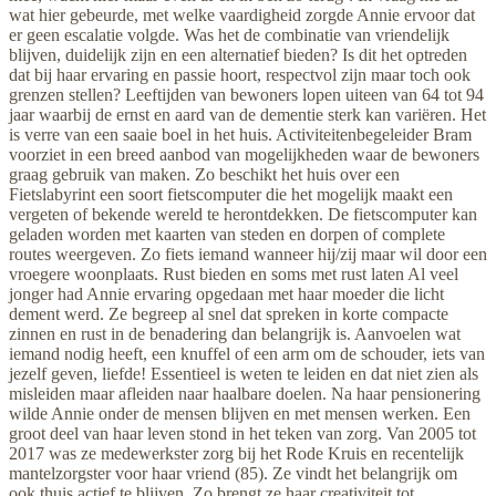
wat hier gebeurde, met welke vaardigheid zorgde Annie ervoor dat
er geen escalatie volgde. Was het de combinatie van vriendelijk
blijven, duidelijk zijn en een alternatief bieden? Is dit het optreden
dat bij haar ervaring en passie hoort, respectvol zijn maar toch ook
grenzen stellen? Leeftijden van bewoners lopen uiteen van 64 tot 94
jaar waarbij de ernst en aard van de dementie sterk kan variëren. Het
is verre van een saaie boel in het huis. Activiteitenbegeleider Bram
voorziet in een breed aanbod van mogelijkheden waar de bewoners
graag gebruik van maken. Zo beschikt het huis over een
Fietslabyrint een soort fietscomputer die het mogelijk maakt een
vergeten of bekende wereld te herontdekken. De fietscomputer kan
geladen worden met kaarten van steden en dorpen of complete
routes weergeven. Zo fiets iemand wanneer hij/zij maar wil door een
vroegere woonplaats. Rust bieden en soms met rust laten Al veel
jonger had Annie ervaring opgedaan met haar moeder die licht
dement werd. Ze begreep al snel dat spreken in korte compacte
zinnen en rust in de benadering dan belangrijk is. Aanvoelen wat
iemand nodig heeft, een knuffel of een arm om de schouder, iets van
jezelf geven, liefde! Essentieel is weten te leiden en dat niet zien als
misleiden maar afleiden naar haalbare doelen. Na haar pensionering
wilde Annie onder de mensen blijven en met mensen werken. Een
groot deel van haar leven stond in het teken van zorg. Van 2005 tot
2017 was ze medewerkster zorg bij het Rode Kruis en recentelijk
mantelzorgster voor haar vriend (85). Ze vindt het belangrijk om
ook thuis actief te blijven. Zo brengt ze haar creativiteit tot