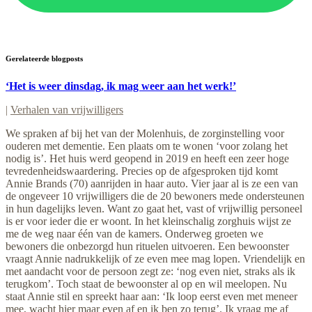
Gerelateerde blogposts
‘Het is weer dinsdag, ik mag weer aan het werk!’
|
Verhalen van vrijwilligers
We spraken af bij het van der Molenhuis, de zorginstelling voor
ouderen met dementie. Een plaats om te wonen ‘voor zolang het
nodig is’. Het huis werd geopend in 2019 en heeft een zeer hoge
tevredenheidswaardering. Precies op de afgesproken tijd komt
Annie Brands (70) aanrijden in haar auto. Vier jaar al is ze een van
de ongeveer 10 vrijwilligers die de 20 bewoners mede ondersteunen
in hun dagelijks leven. Want zo gaat het, vast of vrijwillig personeel
is er voor ieder die er woont. In het kleinschalig zorghuis wijst ze
me de weg naar één van de kamers. Onderweg groeten we
bewoners die onbezorgd hun rituelen uitvoeren. Een bewoonster
vraagt Annie nadrukkelijk of ze even mee mag lopen. Vriendelijk en
met aandacht voor de persoon zegt ze: ‘nog even niet, straks als ik
terugkom’. Toch staat de bewoonster al op en wil meelopen. Nu
staat Annie stil en spreekt haar aan: ‘Ik loop eerst even met meneer
mee, wacht hier maar even af en ik ben zo terug’. Ik vraag me af