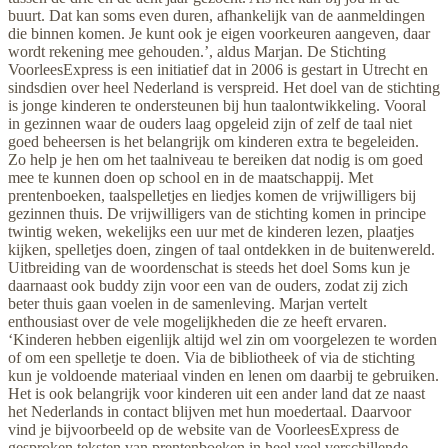
buurt. Dat kan soms even duren, afhankelijk van de aanmeldingen
die binnen komen. Je kunt ook je eigen voorkeuren aangeven, daar
wordt rekening mee gehouden.’, aldus Marjan. De Stichting
VoorleesExpress is een initiatief dat in 2006 is gestart in Utrecht en
sindsdien over heel Nederland is verspreid. Het doel van de stichting
is jonge kinderen te ondersteunen bij hun taalontwikkeling. Vooral
in gezinnen waar de ouders laag opgeleid zijn of zelf de taal niet
goed beheersen is het belangrijk om kinderen extra te begeleiden.
Zo help je hen om het taalniveau te bereiken dat nodig is om goed
mee te kunnen doen op school en in de maatschappij. Met
prentenboeken, taalspelletjes en liedjes komen de vrijwilligers bij
gezinnen thuis. De vrijwilligers van de stichting komen in principe
twintig weken, wekelijks een uur met de kinderen lezen, plaatjes
kijken, spelletjes doen, zingen of taal ontdekken in de buitenwereld.
Uitbreiding van de woordenschat is steeds het doel Soms kun je
daarnaast ook buddy zijn voor een van de ouders, zodat zij zich
beter thuis gaan voelen in de samenleving. Marjan vertelt
enthousiast over de vele mogelijkheden die ze heeft ervaren.
‘Kinderen hebben eigenlijk altijd wel zin om voorgelezen te worden
of om een spelletje te doen. Via de bibliotheek of via de stichting
kun je voldoende materiaal vinden en lenen om daarbij te gebruiken.
Het is ook belangrijk voor kinderen uit een ander land dat ze naast
het Nederlands in contact blijven met hun moedertaal. Daarvoor
vind je bijvoorbeeld op de website van de VoorleesExpress de
gesproken teksten van prentenboeken in heel veel verschillende