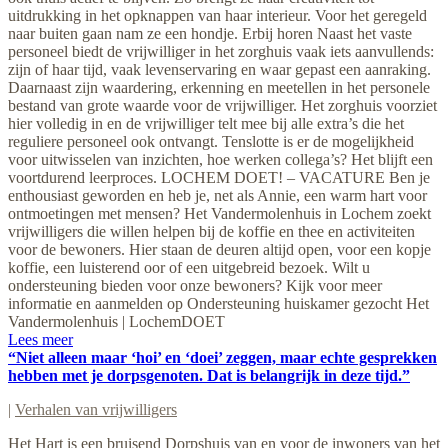
uitdrukking in het opknappen van haar interieur. Voor het geregeld
naar buiten gaan nam ze een hondje. Erbij horen Naast het vaste
personeel biedt de vrijwilliger in het zorghuis vaak iets aanvullends:
zijn of haar tijd, vaak levenservaring en waar gepast een aanraking.
Daarnaast zijn waardering, erkenning en meetellen in het personele
bestand van grote waarde voor de vrijwilliger. Het zorghuis voorziet
hier volledig in en de vrijwilliger telt mee bij alle extra’s die het
reguliere personeel ook ontvangt. Tenslotte is er de mogelijkheid
voor uitwisselen van inzichten, hoe werken collega’s? Het blijft een
voortdurend leerproces. LOCHEM DOET! – VACATURE Ben je
enthousiast geworden en heb je, net als Annie, een warm hart voor
ontmoetingen met mensen? Het Vandermolenhuis in Lochem zoekt
vrijwilligers die willen helpen bij de koffie en thee en activiteiten
voor de bewoners. Hier staan de deuren altijd open, voor een kopje
koffie, een luisterend oor of een uitgebreid bezoek. Wilt u
ondersteuning bieden voor onze bewoners? Kijk voor meer
informatie en aanmelden op Ondersteuning huiskamer gezocht Het
Vandermolenhuis | LochemDOET
Lees meer
“Niet alleen maar ‘hoi’ en ‘doei’ zeggen, maar echte gesprekken
hebben met je dorpsgenoten. Dat is belangrijk in deze tijd.”
|
Verhalen van vrijwilligers
Het Hart is een bruisend Dorpshuis van en voor de inwoners van het