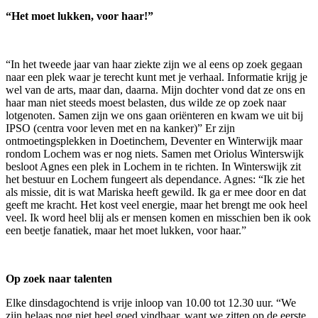
“Het moet lukken, voor haar!”
“In het tweede jaar van haar ziekte zijn we al eens op zoek gegaan
naar een plek waar je terecht kunt met je verhaal. Informatie krijg je
wel van de arts, maar dan, daarna. Mijn dochter vond dat ze ons en
haar man niet steeds moest belasten, dus wilde ze op zoek naar
lotgenoten. Samen zijn we ons gaan oriënteren en kwam we uit bij
IPSO (centra voor leven met en na kanker)” Er zijn
ontmoetingsplekken in Doetinchem, Deventer en Winterwijk maar
rondom Lochem was er nog niets. Samen met Oriolus Winterswijk
besloot Agnes een plek in Lochem in te richten. In Winterswijk zit
het bestuur en Lochem fungeert als dependance. Agnes: “Ik zie het
als missie, dit is wat Mariska heeft gewild. Ik ga er mee door en dat
geeft me kracht. Het kost veel energie, maar het brengt me ook heel
veel. Ik word heel blij als er mensen komen en misschien ben ik ook
een beetje fanatiek, maar het moet lukken, voor haar.”
Op zoek naar talenten
Elke dinsdagochtend is vrije inloop van 10.00 tot 12.30 uur. “We
zijn helaas nog niet heel goed vindbaar, want we zitten op de eerste