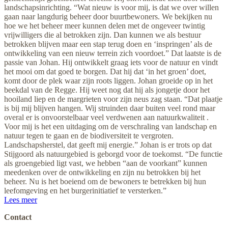
landschapsinrichting. “Wat nieuw is voor mij, is dat we over willen
gaan naar langdurig beheer door buurtbewoners. We bekijken nu
hoe we het beheer meer kunnen delen met de ongeveer twintig
vrijwilligers die al betrokken zijn. Dan kunnen we als bestuur
betrokken blijven maar een stap terug doen en ‘inspringen’ als de
ontwikkeling van een nieuw terrein zich voordoet.” Dat laatste is de
passie van Johan. Hij ontwikkelt graag iets voor de natuur en vindt
het mooi om dat goed te borgen. Dat hij dat ‘in het groen’ doet,
komt door de plek waar zijn roots liggen. Johan groeide op in het
beekdal van de Regge. Hij weet nog dat hij als jongetje door het
hooiland liep en de margrieten voor zijn neus zag staan. “Dat plaatje
is bij mij blijven hangen. Wij struinden daar buiten veel rond maar
overal er is onvoorstelbaar veel verdwenen aan natuurkwaliteit .
Voor mij is het een uitdaging om de verschraling van landschap en
natuur tegen te gaan en de biodiversiteit te vergroten.
Landschapsherstel, dat geeft mij energie.” Johan is er trots op dat
Stijgoord als natuurgebied is geborgd voor de toekomst. “De functie
als groengebied ligt vast, we hebben “aan de voorkant” kunnen
meedenken over de ontwikkeling en zijn nu betrokken bij het
beheer. Nu is het boeiend om de bewoners te betrekken bij hun
leefomgeving en het burgerinitiatief te versterken.”
Lees meer
Contact