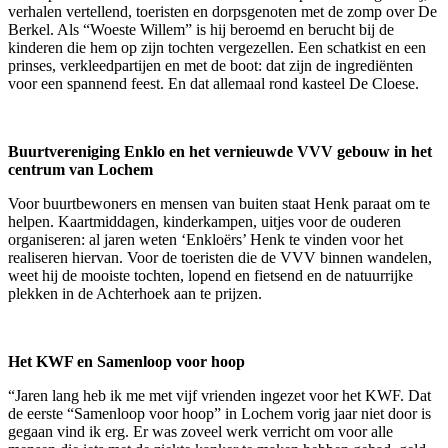
verhalen vertellend, toeristen en dorpsgenoten met de zomp over De
Berkel. Als “Woeste Willem” is hij beroemd en berucht bij de
kinderen die hem op zijn tochten vergezellen. Een schatkist en een
prinses, verkleedpartijen en met de boot: dat zijn de ingrediënten
voor een spannend feest. En dat allemaal rond kasteel De Cloese.
Buurtvereniging Enklo en het vernieuwde VVV gebouw in het
centrum van Lochem
Voor buurtbewoners en mensen van buiten staat Henk paraat om te
helpen. Kaartmiddagen, kinderkampen, uitjes voor de ouderen
organiseren: al jaren weten ‘Enkloërs’ Henk te vinden voor het
realiseren hiervan. Voor de toeristen die de VVV binnen wandelen,
weet hij de mooiste tochten, lopend en fietsend en de natuurrijke
plekken in de Achterhoek aan te prijzen.
Het KWF en Samenloop voor hoop
“Jaren lang heb ik me met vijf vrienden ingezet voor het KWF. Dat
de eerste “Samenloop voor hoop” in Lochem vorig jaar niet door is
gegaan vind ik erg. Er was zoveel werk verricht om voor alle