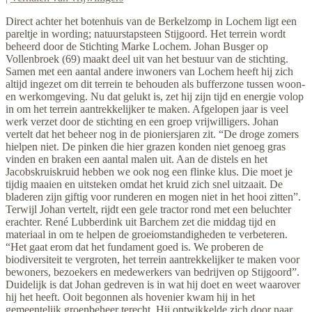
Direct achter het botenhuis van de Berkelzomp in Lochem ligt een
pareltje in wording; natuurstapsteen Stijgoord. Het terrein wordt
beheerd door de Stichting Marke Lochem. Johan Busger op
Vollenbroek (69) maakt deel uit van het bestuur van de stichting.
Samen met een aantal andere inwoners van Lochem heeft hij zich
altijd ingezet om dit terrein te behouden als bufferzone tussen woon-
en werkomgeving. Nu dat gelukt is, zet hij zijn tijd en energie volop
in om het terrein aantrekkelijker te maken. Afgelopen jaar is veel
werk verzet door de stichting en een groep vrijwilligers. Johan
vertelt dat het beheer nog in de pioniersjaren zit. “De droge zomers
hielpen niet. De pinken die hier grazen konden niet genoeg gras
vinden en braken een aantal malen uit. Aan de distels en het
Jacobskruiskruid hebben we ook nog een flinke klus. Die moet je
tijdig maaien en uitsteken omdat het kruid zich snel uitzaait. De
bladeren zijn giftig voor runderen en mogen niet in het hooi zitten”.
Terwijl Johan vertelt, rijdt een gele tractor rond met een beluchter
erachter. René Lubberdink uit Barchem zet die middag tijd en
materiaal in om te helpen de groeiomstandigheden te verbeteren.
“Het gaat erom dat het fundament goed is. We proberen de
biodiversiteit te vergroten, het terrein aantrekkelijker te maken voor
bewoners, bezoekers en medewerkers van bedrijven op Stijgoord”.
Duidelijk is dat Johan gedreven is in wat hij doet en weet waarover
hij het heeft. Ooit begonnen als hovenier kwam hij in het
gemeentelijk groenbeheer terecht. Hij ontwikkelde zich door naar