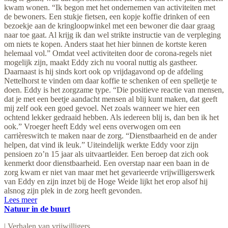
kwam wonen. “Ik begon met het ondernemen van activiteiten met
de bewoners. Een stukje fietsen, een kopje koffie drinken of een
bezoekje aan de kringloopwinkel met een bewoner die daar graag
naar toe gaat. Al krijg ik dan wel strikte instructie van de verpleging
om niets te kopen. Anders staat het hier binnen de kortste keren
helemaal vol.” Omdat veel activiteiten door de corona-regels niet
mogelijk zijn, maakt Eddy zich nu vooral nuttig als gastheer.
Daarnaast is hij sinds kort ook op vrijdagavond op de afdeling
Nettelhorst te vinden om daar koffie te schenken of een spelletje te
doen. Eddy is het zorgzame type. “Die positieve reactie van mensen,
dat je met een beetje aandacht mensen al blij kunt maken, dat geeft
mij zelf ook een goed gevoel. Net zoals wanneer we hier een
ochtend lekker gedraaid hebben. Als iedereen blij is, dan ben ik het
ook.” Vroeger heeft Eddy wel eens overwogen om een
carrièreswitch te maken naar de zorg. “Dienstbaarheid en de ander
helpen, dat vind ik leuk.” Uiteindelijk werkte Eddy voor zijn
pensioen zo’n 15 jaar als uitvaartleider. Een beroep dat zich ook
kenmerkt door dienstbaarheid. Een overstap naar een baan in de
zorg kwam er niet van maar met het gevarieerde vrijwilligerswerk
van Eddy en zijn inzet bij de Hoge Weide lijkt het erop alsof hij
alsnog zijn plek in de zorg heeft gevonden.
Lees meer
Natuur in de buurt
|
Verhalen van vrijwilligers