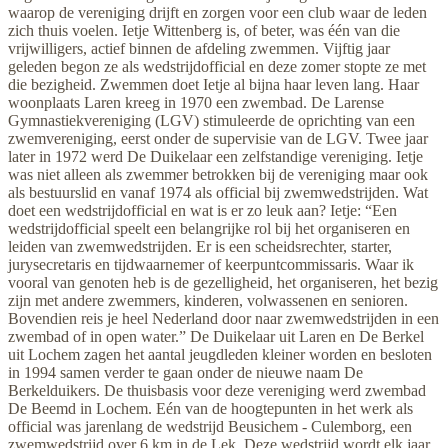
waarop de vereniging drijft en zorgen voor een club waar de leden
zich thuis voelen. Ietje Wittenberg is, of beter, was één van die
vrijwilligers, actief binnen de afdeling zwemmen. Vijftig jaar
geleden begon ze als wedstrijdofficial en deze zomer stopte ze met
die bezigheid. Zwemmen doet Ietje al bijna haar leven lang. Haar
woonplaats Laren kreeg in 1970 een zwembad. De Larense
Gymnastiekvereniging (LGV) stimuleerde de oprichting van een
zwemvereniging, eerst onder de supervisie van de LGV. Twee jaar
later in 1972 werd De Duikelaar een zelfstandige vereniging. Ietje
was niet alleen als zwemmer betrokken bij de vereniging maar ook
als bestuurslid en vanaf 1974 als official bij zwemwedstrijden. Wat
doet een wedstrijdofficial en wat is er zo leuk aan? Ietje: “Een
wedstrijdofficial speelt een belangrijke rol bij het organiseren en
leiden van zwemwedstrijden. Er is een scheidsrechter, starter,
jurysecretaris en tijdwaarnemer of keerpuntcommissaris. Waar ik
vooral van genoten heb is de gezelligheid, het organiseren, het bezig
zijn met andere zwemmers, kinderen, volwassenen en senioren.
Bovendien reis je heel Nederland door naar zwemwedstrijden in een
zwembad of in open water.” De Duikelaar uit Laren en De Berkel
uit Lochem zagen het aantal jeugdleden kleiner worden en besloten
in 1994 samen verder te gaan onder de nieuwe naam De
Berkelduikers. De thuisbasis voor deze vereniging werd zwembad
De Beemd in Lochem. Eén van de hoogtepunten in het werk als
official was jarenlang de wedstrijd Beusichem - Culemborg, een
zwemwedstrijd over 6 km in de Lek. Deze wedstrijd wordt elk jaar