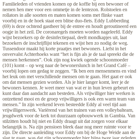
Familieleden of vrienden komen op de koffie bij een bewoner of
nemen hen mee voor een ommetje in de lentezon. Rolstoelen en
rollators in alle soorten en maten komen soms met flinke vaart
voorbij en in de hoek staat een blitse duo-fiets. Eddy Lubberding
(69) is deze ochtend gastheer bij de entree en houdt geroutineerd een
oogje in het zeil. De coronaregels moeten worden nageleefd. Eddy
wijst bezoekers op de desinfectiepaal, deelt mondkapjes uit, laat
bezoekers de inschrijflijst tekenen en wijst hen zo nodig de weg.
Tussendoor maakt hij korte praatjes met bewoners. Liefst in het
onvervalst Achterhoeks want “het is fijn als je de taal spreekt die de
mensen herkennen”. Ook zijn nog kwiek ogende schoonmoeder
(101) komt – op weg naar de bewonerslunch in het Grand Café –
voorbij lopen om gedag te zeggen. “Ik ben een mensenmens en vind
het leuk om met verschillende mensen om te gaan. Het gaat er ook
om dat mensen gezien worden. Als je hier langer komt, leer je de
bewoners kennen. Je weet meer van wat er in hun leven gebeurt en
kunt daar dan aandacht aan besteden. Als vrijwilliger hier werken is
ontzettend mooi en de groep vrijwilligers is ook een warm team van
mensen.” In zijn werkend leven besteedde Eddy al veel tijd aan
vrijwilligerswerk. Variërend van het trainen van een volleybalteam,
jeugdwerk voor de kerk tot duurzaam opbouwwerk in Gambia. Van
stilzitten houdt hij niet en Eddy draagt uit dat zorgen voor elkaar
belangrijk is. Na zijn pensioen bleek daar nog meer ruimte voor te
zijn. De directe aanleiding voor Eddy om bij de Hoge Weide aan de
slag te gaan, was dat zijn schoonmoeder hier bijna twee jaar geleden