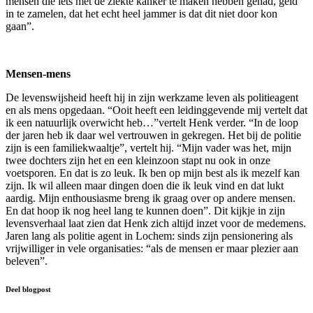
mensen die iets met de ziekte kanker te maken hebben gehad, geld
in te zamelen, dat het echt heel jammer is dat dit niet door kon
gaan”.
Mensen-mens
De levenswijsheid heeft hij in zijn werkzame leven als politieagent
en als mens opgedaan. “Ooit heeft een leidinggevende mij vertelt dat
ik een natuurlijk overwicht heb…”vertelt Henk verder. “In de loop
der jaren heb ik daar wel vertrouwen in gekregen. Het bij de politie
zijn is een familiekwaaltje”, vertelt hij. “Mijn vader was het, mijn
twee dochters zijn het en een kleinzoon stapt nu ook in onze
voetsporen. En dat is zo leuk. Ik ben op mijn best als ik mezelf kan
zijn. Ik wil alleen maar dingen doen die ik leuk vind en dat lukt
aardig. Mijn enthousiasme breng ik graag over op andere mensen.
En dat hoop ik nog heel lang te kunnen doen”. Dit kijkje in zijn
levensverhaal laat zien dat Henk zich altijd inzet voor de medemens.
Jaren lang als politie agent in Lochem: sinds zijn pensionering als
vrijwilliger in vele organisaties: “als de mensen er maar plezier aan
beleven”.
Deel blogpost