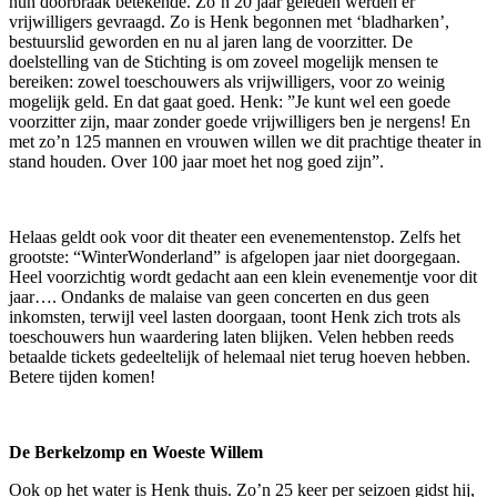
hun doorbraak betekende. Zo’n 20 jaar geleden werden er
vrijwilligers gevraagd. Zo is Henk begonnen met ‘bladharken’,
bestuurslid geworden en nu al jaren lang de voorzitter. De
doelstelling van de Stichting is om zoveel mogelijk mensen te
bereiken: zowel toeschouwers als vrijwilligers, voor zo weinig
mogelijk geld. En dat gaat goed. Henk: ”Je kunt wel een goede
voorzitter zijn, maar zonder goede vrijwilligers ben je nergens! En
met zo’n 125 mannen en vrouwen willen we dit prachtige theater in
stand houden. Over 100 jaar moet het nog goed zijn”.
Helaas geldt ook voor dit theater een evenementenstop. Zelfs het
grootste: “WinterWonderland” is afgelopen jaar niet doorgegaan.
Heel voorzichtig wordt gedacht aan een klein evenementje voor dit
jaar…. Ondanks de malaise van geen concerten en dus geen
inkomsten, terwijl veel lasten doorgaan, toont Henk zich trots als
toeschouwers hun waardering laten blijken. Velen hebben reeds
betaalde tickets gedeeltelijk of helemaal niet terug hoeven hebben.
Betere tijden komen!
De Berkelzomp en Woeste Willem
Ook op het water is Henk thuis. Zo’n 25 keer per seizoen gidst hij,