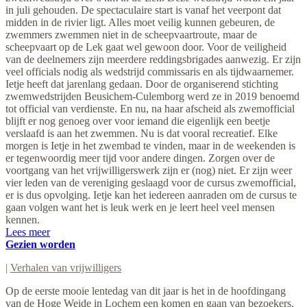
in juli gehouden. De spectaculaire start is vanaf het veerpont dat
midden in de rivier ligt. Alles moet veilig kunnen gebeuren, de
zwemmers zwemmen niet in de scheepvaartroute, maar de
scheepvaart op de Lek gaat wel gewoon door. Voor de veiligheid
van de deelnemers zijn meerdere reddingsbrigades aanwezig. Er zijn
veel officials nodig als wedstrijd commissaris en als tijdwaarnemer.
Ietje heeft dat jarenlang gedaan. Door de organiserend stichting
zwemwedstrijden Beusichem-Culemborg werd ze in 2019 benoemd
tot official van verdienste. En nu, na haar afscheid als zwemofficial
blijft er nog genoeg over voor iemand die eigenlijk een beetje
verslaafd is aan het zwemmen. Nu is dat vooral recreatief. Elke
morgen is Ietje in het zwembad te vinden, maar in de weekenden is
er tegenwoordig meer tijd voor andere dingen. Zorgen over de
voortgang van het vrijwilligerswerk zijn er (nog) niet. Er zijn weer
vier leden van de vereniging geslaagd voor de cursus zwemofficial,
er is dus opvolging. Ietje kan het iedereen aanraden om de cursus te
gaan volgen want het is leuk werk en je leert heel veel mensen
kennen.
Lees meer
Gezien worden
|
Verhalen van vrijwilligers
Op de eerste mooie lentedag van dit jaar is het in de hoofdingang
van de Hoge Weide in Lochem een komen en gaan van bezoekers.