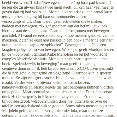
beeld verdween. Totdat ‘Bewegen aan tafel’ op haar pad kwam. De
lessen die zij alweer bijna twee jaren geeft, blijken haar veel meer te
geven dan zij had voorzien. Monique vertelt dat zij een aantal jaren
terug op bezoek ging bij haar schoonmoeder in een
verzorgingstehuis. Daar waren geen activiteiten die te maken
hadden met bewegen. “Ik gaf spontaan aan dat het mij leuk leek
hiermee aan de slag te gaan. Daar ben ik begonnen met bewegen
aan tafel. Al vanaf de eerste keer zag ik hoe mensen genoten van het
meedoen. Zaten ze eerst nog passief in een hoekje maar na een half
uurtje meedoen, zag je ze opbloeien”. Bewegen aan tafel is een
laagdrempelige vorm van bewegen. Wekelijks geeft Monique lessen
bij de woonvorm Stichting Anke Marjolein en bij het woonzorg
complex VanderMolenhuis. Monique haalt haar inspiratie uit het
boek ‘Spelenderwijs in beweging” maar geeft er haar eigen
creatieve draai aan. “Ik heb bijvoorbeeld zelf XCO-buizen gemaakt
die ik heb gevuld met grind en vogelzand. Daarmee kun je spieren
trainen. Ze zijn een groot succes bij de bewoners omdat het lawaai
maakt. Verder werk ik bijvoorbeeld met foam-buizen,
handgewichtjes en plastic kegels die met ballonnen kunnen worden
omgegooid. Maar centraal staat het plezier maken. Dat is het eerste
doel. Het bewegen is in feite mooi meegenomen. Zo doen we
bijvoorbeeld ook werpoefeningen door met pittenzakjes over de
tafel in een afgebakend vak te gooien. Soms raken mensen bij Anke
Marjolein gefrustreerd als ver gooien niet lukt, maar met deze
oefening hebben ze de grootste lol.” Dat de bewoners zo enthousiast