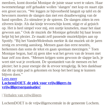
meedoen, komt doordat Monique de juiste snaar weet te raken. Haar
tweemeterlange zelf gehaakte wollen ‘slangen’ met kop en staart zijn
een groot succes. “We leggen ze bijvoorbeeld languit op tafel en de
bewoners moeten de slangen dan met een draaibeweging van de
hand oprollen. Zo stimuleer je de spieren. De slangen zitten in een
zilveren kistje. Als dat kistje tevoorschijn komt, stijgt er al gejuich
op. Het is heel simpel voor mij, een uurtje knutselen, maar het slaat
gewoon aan.” Ook de muziek die Monique gebruikt bij haar lessen
helpt bij het plezier. Ze maakt zelf passende muzieklijstjes aan op
Spotify. “Bij het VanderMolenhuis merkte ik dat muziek uit de jaren
zestig en zeventig aansloeg. Mensen gaan dan eerst neuriën,
herkennen dan soms de tekst en gaan spontaan meezingen.” Toen
Monique begon, had zij geen idee wat het geven van de lessen met
haar zelf zou doen. “Mensen krijgen soms gewoon de slappe lach, je
weet niet wat je overkomt. De spontaniteit van de mensen en het
plezier; het is puur energie die ik ervoor terugkrijg. Ik ben dankbaar
dat dit op mijn pad is gekomen en hoop het heel lang te kunnen
blijven doen.”
Lees meer
LochemDOET, de plek voor vrijwilligers én
vrijwilligersorganisaties!
|
Verhalen van vrijwilligers
LochemDOET is de vrijwilligerscentrale in de gemeente Lochem.