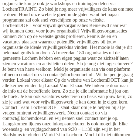
organisatie kan je ook je workshops en trainingen delen via
LochemTRAINT. Zo bied je nog meer vrijwilligers de kans om mee
te doen. Houd onze website goed in de gaten want het najaar
programma zal ook snel verschijnen op onze website.
LochemDOET voor vrijwilligersorganisaties Benieuwd naar wat
wij kunnen doen voor jouw organisatie? Vrijwilligersorganisaties
kunnen zich op de website gratis profileren, kennis delen en
vacatures plaatsen waarmee potentiële vrijwilligers bij jouw
organisatie de ideale vrijwilligersklus vinden. Het mooie is dat je dit
helemaal gratis kan doen. Al meer dan 180 organisaties uit de
gemeente Lochem hebben een eigen pagina waar ze zichzelf laten
zien en vacatures en activiteiten delen. Sta je nog niet ingeschreven?
Je bent van harte welkom. Meld je organisatie aan via ons platform
of neem contact op via
contact@lochemdoet.nl
. Wij helpen je graag
verder. Lokaal voor elkaar Op de website van LochemDOET kan je
alle kernen vinden bij Lokaal Voor Elkaar. We linken je door naar
de info uit de betreffende kern. Zo zie je alle informatie bij jou om
de hoek. Je kan ook vacatures selecteren op basis van jouw kern, zo
zie je snel wat voor vrijwilligerswerk je kan doen in je eigen kern.
Contact Team LochemDOET staat klaar om je te helpen bij al je
vragen omtrent vrijwilligerswerk. Neem contact op via
contact@lochemdoet.nl
en wij nemen snel contact met je op.
Langskomen tijdens onze inloopspreekuren is ook mogelijk. Elke
woensdag- en vrijdagochtend van 9:30 – 11:30 zijn wij in het
Stadshuus te vinden (Markt 3) in Lochem. Mocht dit niet uitkomen,