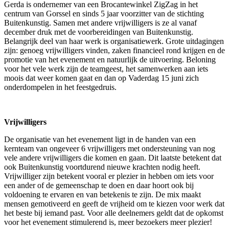
Gerda is ondernemer van een Brocantewinkel ZigZag in het
centrum van Gorssel en sinds 5 jaar voorzitter van de stichting
Buitenkunstig. Samen met andere vrijwilligers is ze al vanaf
december druk met de voorbereidingen van Buitenkunstig.
Belangrijk deel van haar werk is organisatiewerk. Grote uitdagingen
zijn: genoeg vrijwilligers vinden, zaken financieel rond krijgen en de
promotie van het evenement en natuurlijk de uitvoering. Beloning
voor het vele werk zijn de teamgeest, het samenwerken aan iets
moois dat weer komen gaat en dan op Vaderdag 15 juni zich
onderdompelen in het feestgedruis.
Vrijwilligers
De organisatie van het evenement ligt in de handen van een
kernteam van ongeveer 6 vrijwilligers met ondersteuning van nog
vele andere vrijwilligers die komen en gaan. Dit laatste betekent dat
ook Buitenkunstig voortdurend nieuwe krachten nodig heeft.
Vrijwilliger zijn betekent vooral er plezier in hebben om iets voor
een ander of de gemeenschap te doen en daar hoort ook bij
voldoening te ervaren en van betekenis te zijn. De mix maakt
mensen gemotiveerd en geeft de vrijheid om te kiezen voor werk dat
het beste bij iemand past. Voor alle deelnemers geldt dat de opkomst
voor het evenement stimulerend is, meer bezoekers meer plezier!