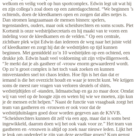
welkom en veilig voelt op hun sportcomplex. Edwin legt uit wat hij
en zijn collega’s zoal doen op een zaterdagochtend. “We beginnen ’s
ochtends, doen de kleedkamers open en zorgen dat alles netjes is.
Dan stromen langzaamaan de mensen binnen: spelers,
tegenstanders, ouders, maar ook scheidsrechters en soms scouts. Piet
Kortsmit is onze wedstrijdsecretaris en hij maakt van te voren een
indeling voor de kleedkamers en de velden.” Op een centrale,
zichtbare plek wijst Edwin dan iedereen de weg naar het juiste veld
of kleedkamer en zorgt hij dat de wedstrijden op tijd kunnen
beginnen. Met gemiddeld zo’n 10 wedstrijden op een ochtend, een
drukke job. Edwin haalt veel voldoening uit zijn vrijwilligerswerk.
“Je merkt dat je als gastheer of -vrouw enorm gewaardeerd wordt.
Op zo’n groot complex is het toch vaak zoeken en kunnen
misverstanden snel tot chaos leiden. Hoe fijn is het dan dat er
iemand is die het overzicht houdt en waar je terecht kunt. We krijgen
soms de meest rare vragen van verloren sleutels of shirts,
wedstrijdtijden of -standen, lidmaatschap en ga zo maar door. Omdat
wij van veel op de hoogte zijn en weten bij wie we moeten, zijn kun
je de mensen echt helpen.” Naast de functie van vraagbaak zorgt het
team van gastheren en -vrouwen er ook voor dat de
wedstrijduitslagen goed door worden gegeven aan de KNVB.
“Scheidsrechters kunnen dit zelf via een app, maar dat is soms best
ingewikkeld, daarom doen wij het ook vaak voor ze.” Het team van
gastheren en -vrouwen is altijd op zoek naar nieuwe leden. Lijkt het
je leuk om onderdeel te zijn van deze gezellige groep? Kom gerust