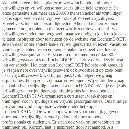
We hebben een digitaal platform: www.lochemdoet.nl , voor
vrijwilligers en vrijwilligersorganisaties uit de hele gemeente. In
onze gemeente zijn meer dan 20.000 mensen actief als vrijwilliger,
dat is super veel en daar zijn we trots op! Zoveel vrijwilligers,
zoveel verschillende persoonlijkheden. Allemaal maken ze onze
gemeente nog mooier, en die inzet wordt zeer gewaardeerd. Veel
vrijwilligers vinden hun weg wel, maar we nodigen je uit om je eens
te laten inspireren door te neuzen op de website van LochemDOET.
Je kan daar onder andere leuke vrijwilligersverhalen lezen, vacatures
vinden, je talenten testen en kennis maken met heel veel lokale
vrijwilligersorganisaties. Er staan op dit moment meer dan 80
vrijwilligersvacatures op LochemDOET, er zit vast wel iets bij wat
jou aanspreekt. Het team van LochemDOET helpt je ook graag als
je vragen hebt over vrijwilligerswerk of bijvoorbeeld op zoek bent
naar vrijwilligerswerk wat bij jou past. Ook helpen we graag
organisaties die op zoek zijn naar vrijwilligers. Wij verbinden vraag
en aanbod van vrijwilligerswerk. LochemTRAINT Wist je dat je als
vrijwilliger en vrijwilligersorganisatie gratis kan meedoen aan
LochemTRAINT? We organiseren cursussen, workshops en
trainingen voor vrijwilligers en vrijwilligersorganisaties. Ons huidige
programma vind je op onze website onder het kopje
LochemTRAINT. De workshops worden voornamelijk gegeven
door andere vrijwilligers en/of gedoneerd door trainers,
professionals en studenten. Er staan ook vaak online webinars en
trainingen op. Kortom, laat je inspireren door het aanbod. Als