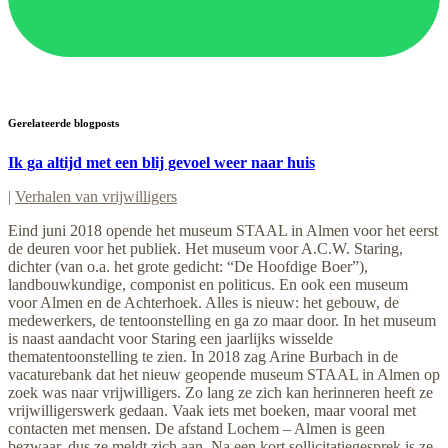
Gerelateerde blogposts
Ik ga altijd met een blij gevoel weer naar huis
|
Verhalen van vrijwilligers
Eind juni 2018 opende het museum STAAL in Almen voor het eerst
de deuren voor het publiek. Het museum voor A.C.W. Staring,
dichter (van o.a. het grote gedicht: “De Hoofdige Boer”),
landbouwkundige, componist en politicus. En ook een museum
voor Almen en de Achterhoek. Alles is nieuw: het gebouw, de
medewerkers, de tentoonstelling en ga zo maar door. In het museum
is naast aandacht voor Staring een jaarlijks wisselde
thematentoonstelling te zien. In 2018 zag Arine Burbach in de
vacaturebank dat het nieuw geopende museum STAAL in Almen op
zoek was naar vrijwilligers. Zo lang ze zich kan herinneren heeft ze
vrijwilligerswerk gedaan. Vaak iets met boeken, maar vooral met
contacten met mensen. De afstand Lochem – Almen is geen
bezwaar, dus ze meldt zich aan. Na een kort sollicitatiegesprek is ze