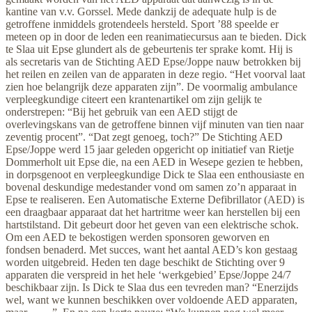
kantine van v.v. Gorssel. Mede dankzij de adequate hulp is de
getroffene inmiddels grotendeels hersteld. Sport ’88 speelde er
meteen op in door de leden een reanimatiecursus aan te bieden. Dick
te Slaa uit Epse glundert als de gebeurtenis ter sprake komt. Hij is
als secretaris van de Stichting AED Epse/Joppe nauw betrokken bij
het reilen en zeilen van de apparaten in deze regio. “Het voorval laat
zien hoe belangrijk deze apparaten zijn”. De voormalig ambulance
verpleegkundige citeert een krantenartikel om zijn gelijk te
onderstrepen: “Bij het gebruik van een AED stijgt de
overlevingskans van de getroffene binnen vijf minuten van tien naar
zeventig procent”. “Dat zegt genoeg, toch?” De Stichting AED
Epse/Joppe werd 15 jaar geleden opgericht op initiatief van Rietje
Dommerholt uit Epse die, na een AED in Wesepe gezien te hebben,
in dorpsgenoot en verpleegkundige Dick te Slaa een enthousiaste en
bovenal deskundige medestander vond om samen zo’n apparaat in
Epse te realiseren. Een Automatische Externe Defibrillator (AED) is
een draagbaar apparaat dat het hartritme weer kan herstellen bij een
hartstilstand. Dit gebeurt door het geven van een elektrische schok.
Om een AED te bekostigen werden sponsoren geworven en
fondsen benaderd. Met succes, want het aantal AED’s kon gestaag
worden uitgebreid. Heden ten dage beschikt de Stichting over 9
apparaten die verspreid in het hele ‘werkgebied’ Epse/Joppe 24/7
beschikbaar zijn. Is Dick te Slaa dus een tevreden man? “Enerzijds
wel, want we kunnen beschikken over voldoende AED apparaten,