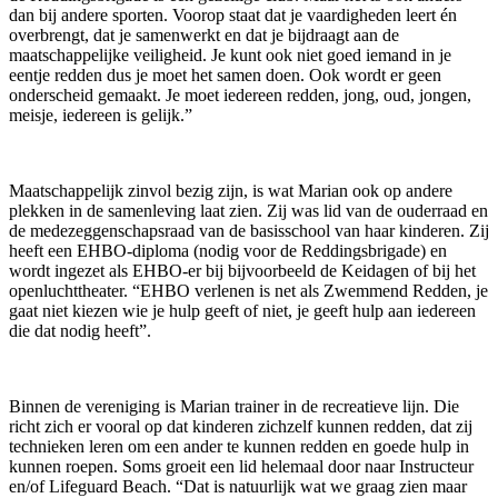
dan bij andere sporten. Voorop staat dat je vaardigheden leert én
overbrengt, dat je samenwerkt en dat je bijdraagt aan de
maatschappelijke veiligheid. Je kunt ook niet goed iemand in je
eentje redden dus je moet het samen doen. Ook wordt er geen
onderscheid gemaakt. Je moet iedereen redden, jong, oud, jongen,
meisje, iedereen is gelijk.”
Maatschappelijk zinvol bezig zijn, is wat Marian ook op andere
plekken in de samenleving laat zien. Zij was lid van de ouderraad en
de medezeggenschapsraad van de basisschool van haar kinderen. Zij
heeft een EHBO-diploma (nodig voor de Reddingsbrigade) en
wordt ingezet als EHBO-er bij bijvoorbeeld de Keidagen of bij het
openluchttheater. “EHBO verlenen is net als Zwemmend Redden, je
gaat niet kiezen wie je hulp geeft of niet, je geeft hulp aan iedereen
die dat nodig heeft”.
Binnen de vereniging is Marian trainer in de recreatieve lijn. Die
richt zich er vooral op dat kinderen zichzelf kunnen redden, dat zij
technieken leren om een ander te kunnen redden en goede hulp in
kunnen roepen. Soms groeit een lid helemaal door naar Instructeur
en/of Lifeguard Beach. “Dat is natuurlijk wat we graag zien maar