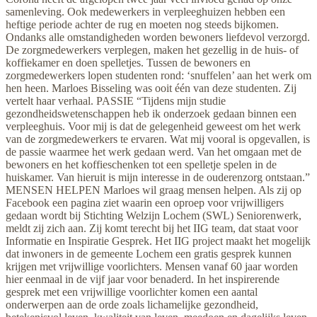
samenleving. Ook medewerkers in verpleeghuizen hebben een
heftige periode achter de rug en moeten nog steeds bijkomen.
Ondanks alle omstandigheden worden bewoners liefdevol verzorgd.
De zorgmedewerkers verplegen, maken het gezellig in de huis- of
koffiekamer en doen spelletjes. Tussen de bewoners en
zorgmedewerkers lopen studenten rond: ‘snuffelen’ aan het werk om
hen heen. Marloes Bisseling was ooit één van deze studenten. Zij
vertelt haar verhaal. PASSIE “Tijdens mijn studie
gezondheidswetenschappen heb ik onderzoek gedaan binnen een
verpleeghuis. Voor mij is dat de gelegenheid geweest om het werk
van de zorgmedewerkers te ervaren. Wat mij vooral is opgevallen, is
de passie waarmee het werk gedaan werd. Van het omgaan met de
bewoners en het koffieschenken tot een spelletje spelen in de
huiskamer. Van hieruit is mijn interesse in de ouderenzorg ontstaan.”
MENSEN HELPEN Marloes wil graag mensen helpen. Als zij op
Facebook een pagina ziet waarin een oproep voor vrijwilligers
gedaan wordt bij Stichting Welzijn Lochem (SWL) Seniorenwerk,
meldt zij zich aan. Zij komt terecht bij het IIG team, dat staat voor
Informatie en Inspiratie Gesprek. Het IIG project maakt het mogelijk
dat inwoners in de gemeente Lochem een gratis gesprek kunnen
krijgen met vrijwillige voorlichters. Mensen vanaf 60 jaar worden
hier eenmaal in de vijf jaar voor benaderd. In het inspirerende
gesprek met een vrijwillige voorlichter komen een aantal
onderwerpen aan de orde zoals lichamelijke gezondheid,