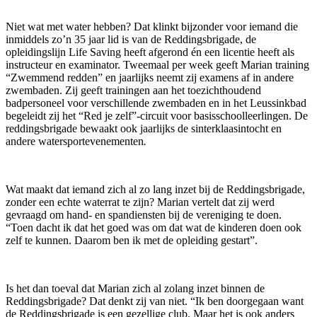
Niet wat met water hebben? Dat klinkt bijzonder voor iemand die
inmiddels zo’n 35 jaar lid is van de Reddingsbrigade, de
opleidingslijn Life Saving heeft afgerond én een licentie heeft als
instructeur en examinator. Tweemaal per week geeft Marian training
“Zwemmend redden” en jaarlijks neemt zij examens af in andere
zwembaden. Zij geeft trainingen aan het toezichthoudend
badpersoneel voor verschillende zwembaden en in het Leussinkbad
begeleidt zij het “Red je zelf”-circuit voor basisschoolleerlingen. De
reddingsbrigade bewaakt ook jaarlijks de sinterklaasintocht en
andere watersportevenementen
.
Wat maakt dat iemand zich al zo lang inzet bij de Reddingsbrigade,
zonder een echte waterrat te zijn? Marian vertelt dat zij werd
gevraagd om hand- en spandiensten bij de vereniging te doen.
“Toen dacht ik dat het goed was om dat wat de kinderen doen ook
zelf te kunnen. Daarom ben ik met de opleiding gestart”.
Is het dan toeval dat Marian zich al zolang inzet binnen de
Reddingsbrigade? Dat denkt zij van niet. “Ik ben doorgegaan want
de Reddingsbrigade is een gezellige club. Maar het is ook anders