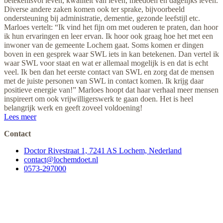
betekenisvol leven, kwaliteit van leven, meedoen en dagelijks leven.
Diverse andere zaken komen ook ter sprake, bijvoorbeeld
ondersteuning bij administratie, dementie, gezonde leefstijl etc.
Marloes vertelt: “Ik vind het fijn om met ouderen te praten, dan hoor
ik hun ervaringen en leer ervan. Ik hoor ook graag hoe het met een
inwoner van de gemeente Lochem gaat. Soms komen er dingen
boven in een gesprek waar SWL iets in kan betekenen. Dan vertel ik
waar SWL voor staat en wat er allemaal mogelijk is en dat is echt
veel. Ik ben dan het eerste contact van SWL en zorg dat de mensen
met de juiste personen van SWL in contact komen. Ik krijg daar
positieve energie van!” Marloes hoopt dat haar verhaal meer mensen
inspireert om ook vrijwilligerswerk te gaan doen. Het is heel
belangrijk werk en geeft zoveel voldoening!
Lees meer
Contact
Doctor Rivestraat 1, 7241 AS Lochem, Nederland
contact@lochemdoet.nl
0573-297000