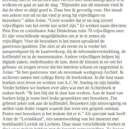
welkom en gaat ze aan de slag. “Bijzonder aan dit museum vind ik
dat de sfeer er altijd goed is. Daar ben ik gevoelig voor. Het straalt
een zekere rust uit en dat vind je terug bij vrijwilligers en
bezoekers.” aldus Arine. “Geen wonder dat er nu nog zoveel
vrijwilligers van het eerste uur actief zijn.” Er werken naast directeur
Pien Pon en coördinator Joke Dinkelman ruim 70 vrijwilligers mee.
Er zijn verschillende mogelijkheden om je in te zetten als
vrijwilliger. Voor de bezoekers is het meest opvallend de
gastvrouw/gastheer. Die zien ze als eerste en is verder het
aanspreekpunt bij de kaartverkoop, bij de informatieverstrekking, de
koffietafel en in de museumzalen. Andere vrijwilligers helpen bij
digitale zaken, onderhouden de tuin, doen de klussen in en om het
gebouw en zorgen ervoor dat het interieur schoon en opgeruimd is.
Arine: “Ik ben gastvrouw met als neventaak werkgroep Archief. Ik
archiveer samen met collega Betsy de boekenkast. In die kast staan
boeken over leven en werken van A.C.W. Staring en zijn familie.
Verder hebben we boeken over alles wat met de Achterhoek te
maken heeft. “Ik ben blij dat ik daar kan werken. Aan de hand van
boeken krijg je soms heel leuke gesprekken met bezoekers. Dat
gebeurt zeker ook aan de koffietafel. Bezoekers zijn nieuwsgierig en
stellen vaak leuke vragen waaruit dan weer een gesprek ontstaat.
Praten met bezoekers is het leukste dat er is.” Als speciale taak heeft
Arine de “Lovinkkast”, een samenwerking van het museum met
boekhandel Lovink uit Lochem. Daar staan verschillende boeken in