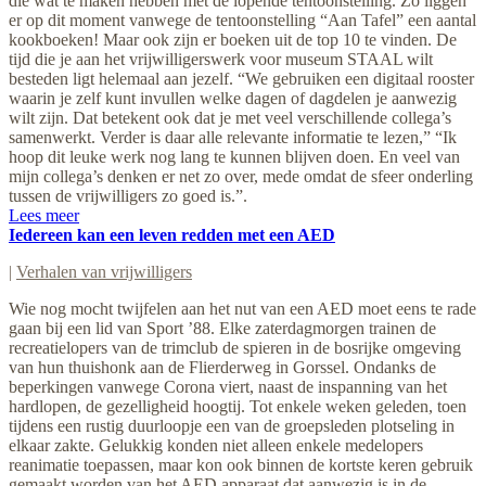
die wat te maken hebben met de lopende tentoonstelling. Zo liggen
er op dit moment vanwege de tentoonstelling “Aan Tafel” een aantal
kookboeken! Maar ook zijn er boeken uit de top 10 te vinden. De
tijd die je aan het vrijwilligerswerk voor museum STAAL wilt
besteden ligt helemaal aan jezelf. “We gebruiken een digitaal rooster
waarin je zelf kunt invullen welke dagen of dagdelen je aanwezig
wilt zijn. Dat betekent ook dat je met veel verschillende collega’s
samenwerkt. Verder is daar alle relevante informatie te lezen,” “Ik
hoop dit leuke werk nog lang te kunnen blijven doen. En veel van
mijn collega’s denken er net zo over, mede omdat de sfeer onderling
tussen de vrijwilligers zo goed is.”.
Lees meer
Iedereen kan een leven redden met een AED
|
Verhalen van vrijwilligers
Wie nog mocht twijfelen aan het nut van een AED moet eens te rade
gaan bij een lid van Sport ’88. Elke zaterdagmorgen trainen de
recreatielopers van de trimclub de spieren in de bosrijke omgeving
van hun thuishonk aan de Flierderweg in Gorssel. Ondanks de
beperkingen vanwege Corona viert, naast de inspanning van het
hardlopen, de gezelligheid hoogtij. Tot enkele weken geleden, toen
tijdens een rustig duurloopje een van de groepsleden plotseling in
elkaar zakte. Gelukkig konden niet alleen enkele medelopers
reanimatie toepassen, maar kon ook binnen de kortste keren gebruik
gemaakt worden van het AED apparaat dat aanwezig is in de