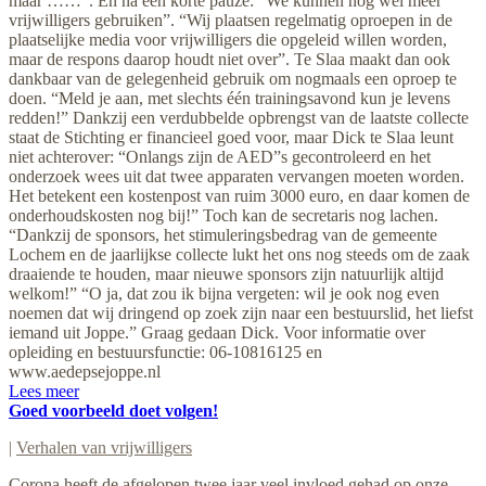
maar ……”. En na een korte pauze: “We kunnen nog wel meer
vrijwilligers gebruiken”. “Wij plaatsen regelmatig oproepen in de
plaatselijke media voor vrijwilligers die opgeleid willen worden,
maar de respons daarop houdt niet over”. Te Slaa maakt dan ook
dankbaar van de gelegenheid gebruik om nogmaals een oproep te
doen. “Meld je aan, met slechts één trainingsavond kun je levens
redden!” Dankzij een verdubbelde opbrengst van de laatste collecte
staat de Stichting er financieel goed voor, maar Dick te Slaa leunt
niet achterover: “Onlangs zijn de AED”s gecontroleerd en het
onderzoek wees uit dat twee apparaten vervangen moeten worden.
Het betekent een kostenpost van ruim 3000 euro, en daar komen de
onderhoudskosten nog bij!” Toch kan de secretaris nog lachen.
“Dankzij de sponsors, het stimuleringsbedrag van de gemeente
Lochem en de jaarlijkse collecte lukt het ons nog steeds om de zaak
draaiende te houden, maar nieuwe sponsors zijn natuurlijk altijd
welkom!” “O ja, dat zou ik bijna vergeten: wil je ook nog even
noemen dat wij dringend op zoek zijn naar een bestuurslid, het liefst
iemand uit Joppe.” Graag gedaan Dick. Voor informatie over
opleiding en bestuursfunctie: 06-10816125 en
www.aedepsejoppe.nl
Lees meer
Goed voorbeeld doet volgen!
|
Verhalen van vrijwilligers
Corona heeft de afgelopen twee jaar veel invloed gehad op onze