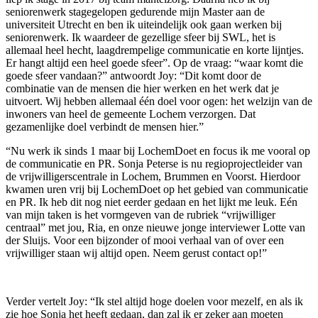
seniorenwerk stagegelopen gedurende mijn Master aan de
universiteit Utrecht en ben ik uiteindelijk ook gaan werken bij
seniorenwerk. Ik waardeer de gezellige sfeer bij SWL, het is
allemaal heel hecht, laagdrempelige communicatie en korte lijntjes.
Er hangt altijd een heel goede sfeer”. Op de vraag: “waar komt die
goede sfeer vandaan?” antwoordt Joy: “Dit komt door de
combinatie van de mensen die hier werken en het werk dat je
uitvoert. Wij hebben allemaal één doel voor ogen: het welzijn van de
inwoners van heel de gemeente Lochem verzorgen. Dat
gezamenlijke doel verbindt de mensen hier.”
“Nu werk ik sinds 1 maar bij LochemDoet en focus ik me vooral op
de communicatie en PR. Sonja Peterse is nu regioprojectleider van
de vrijwilligerscentrale in Lochem, Brummen en Voorst. Hierdoor
kwamen uren vrij bij LochemDoet op het gebied van communicatie
en PR. Ik heb dit nog niet eerder gedaan en het lijkt me leuk. Eén
van mijn taken is het vormgeven van de rubriek “vrijwilliger
centraal” met jou, Ria, en onze nieuwe jonge interviewer Lotte van
der Sluijs. Voor een bijzonder of mooi verhaal van of over een
vrijwilliger staan wij altijd open. Neem gerust contact op!”
Verder vertelt Joy: “Ik stel altijd hoge doelen voor mezelf, en als ik
zie hoe Sonja het heeft gedaan, dan zal ik er zeker aan moeten