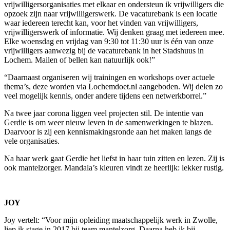
vrijwilligersorganisaties met elkaar en ondersteun ik vrijwilligers die
opzoek zijn naar vrijwilligerswerk. De vacaturebank is een locatie
waar iedereen terecht kan, voor het vinden van vrijwilligers,
vrijwilligerswerk of informatie. Wij denken graag met iedereen mee.
Elke woensdag en vrijdag van 9:30 tot 11:30 uur is één van onze
vrijwilligers aanwezig bij de vacaturebank in het Stadshuus in
Lochem. Mailen of bellen kan natuurlijk ook!”
“Daarnaast organiseren wij trainingen en workshops over actuele
thema’s, deze worden via Lochemdoet.nl aangeboden. Wij delen zo
veel mogelijk kennis, onder andere tijdens een netwerkborrel.”
Na twee jaar corona liggen veel projecten stil. De intentie van
Gerdie is om weer nieuw leven in de samenwerkingen te blazen.
Daarvoor is zij een kennismakingsronde aan het maken langs de
vele organisaties.
Na haar werk gaat Gerdie het liefst in haar tuin zitten en lezen. Zij is
ook mantelzorger. Mandala’s kleuren vindt ze heerlijk: lekker rustig.
JOY
Joy vertelt: “Voor mijn opleiding maatschappelijk werk in Zwolle,
liep ik stage in 2017 bij team mantelzorg. Daarna heb ik bij