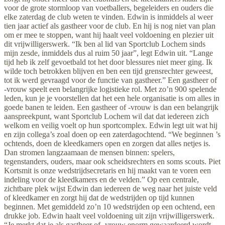
voor de grote stormloop van voetballers, begeleiders en ouders die
elke zaterdag de club weten te vinden. Edwin is inmiddels al weer
tien jaar actief als gastheer voor de club. En hij is nog niet van plan
om er mee te stoppen, want hij haalt veel voldoening en plezier uit
dit vrijwilligerswerk. “Ik ben al lid van Sportclub Lochem sinds
mijn zesde, inmiddels dus al ruim 50 jaar”, legt Edwin uit. “Lange
tijd heb ik zelf gevoetbald tot het door blessures niet meer ging. Ik
wilde toch betrokken blijven en ben een tijd grensrechter geweest,
tot ik werd gevraagd voor de functie van gastheer.” Een gastheer of
-vrouw speelt een belangrijke logistieke rol. Met zo’n 900 spelende
leden, kun je je voorstellen dat het een hele organisatie is om alles in
goede banen te leiden. Een gastheer of -vrouw is dan een belangrijk
aanspreekpunt, want Sportclub Lochem wil dat dat iedereen zich
welkom en veilig voelt op hun sportcomplex. Edwin legt uit wat hij
en zijn collega’s zoal doen op een zaterdagochtend. “We beginnen ’s
ochtends, doen de kleedkamers open en zorgen dat alles netjes is.
Dan stromen langzaamaan de mensen binnen: spelers,
tegenstanders, ouders, maar ook scheidsrechters en soms scouts. Piet
Kortsmit is onze wedstrijdsecretaris en hij maakt van te voren een
indeling voor de kleedkamers en de velden.” Op een centrale,
zichtbare plek wijst Edwin dan iedereen de weg naar het juiste veld
of kleedkamer en zorgt hij dat de wedstrijden op tijd kunnen
beginnen. Met gemiddeld zo’n 10 wedstrijden op een ochtend, een
drukke job. Edwin haalt veel voldoening uit zijn vrijwilligerswerk.
“Je merkt dat je als gastheer of -vrouw enorm gewaardeerd wordt.