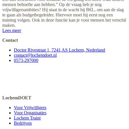
mensen behoefte aan hebben.” Op de vraag heb je nog
vrijwilligersambities? Hij staat in de wacht bij B€L, om aan de slag
te gaan als budgetbegeleider. Hiervoor moet hij eerst nog een
training volgen. Ook in deze functie kan je voor mensen het verschil
maken.
Lees meer
Contact
Doctor Rivestraat 1, 7241 AS Lochem, Nederland
contact@lochemdoet.nl
0573-297000
LochemDOET
Voor Vrijwilligers
Voor Organisaties
Lochem Traint
Bedrijven