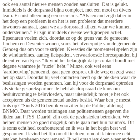
ook een aantal nieuwe mensen zouden aansluiten. Dat is gelukt.
Inmiddels is de dorpsraad bijna compleet, met een mooi en divers
team. Er mist alleen nog een secretaris. “Als iemand zegt dat er in
het dorp een probleem is en het is een probleem dat meerdere
inwoners aangaat, gaan we als dorpsraad kijken waar we kunnen
ondersteunen.” Er zijn inmiddels diverse werkgroepen actief.
Epsenaren voelen zich, doordat ze op de grens van de gemeente
Lochem en Deventer wonen, soms het afvoerputje van de gemeente.
Genoeg dus om voor te strijden. Kwesties die momenteel spelen zijn
de windturbines, aanleg fietspaden, verwaarloosde horecapanden bij
de entree van Epse. “Ik vind het belangrijk dat je contact houdt met
degene waarmee je “ruzie” hebt.” Minze, ook wel eens
‘aardbeuving’ genoemd, gaat geen gesprek uit de weg en zegt waar
het op staat. Doordat hij veel contacten heeft op de plekken waar de
beslissingen worden genomen, kan hij voor de dorpsraad optreden
als sterke gesprekspartner. Je hebt als dorpsraad de kans om
besluitvorming te beïnvloeden, maar uiteindelijk moet je het ook
accepteren als de gemeenteraad anders beslist. Waar ben je meest
trots op? “Sinds 2016 ben ik voorzitter bij de Politie, afdeling
BNMO. Daar worden trainingen aan politiemensen gegeven die
lijden aan PTSS. Daarbij zijn ook de gezinsleden betrokken. We
helpen mensen zo goed mogelijk om te gaan met hun trauma’s. Dit
is soms echt heel confronterend en ik was in het begin best wel
gespannen. Ik vind het fijn om dit te doen, omdat ik hiermee echt
iets kan betekenen voor iemand. Ik wil graag iets doen waar andere