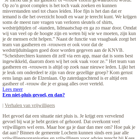
Op zo’n groot complex is het toch vaak zoeken en kunnen
misverstanden snel tot chaos leiden. Hoe fijn is het dan dat er
iemand is die het overzicht houdt en waar je terecht kunt. We krijgen
soms de meest rare vragen van verloren sleutels of shirts,
wedstrijdtijden of -standen, lidmaatschap en ga zo maar door. Omdat
wij van veel op de hoogte zijn en weten bij wie we moeten, zijn kun
je de mensen echt helpen.” Naast de functie van vraagbaak zorgt het
team van gastheren en -vrouwen er ook voor dat de
wedstrijduitslagen goed door worden gegeven aan de KNVB.
“Scheidsrechters kunnen dit zelf via een app, maar dat is soms best
ingewikkeld, daarom doen wij het ook vaak voor ze.” Het team van
gastheren en -vrouwen is altijd op zoek naar nieuwe leden. Lijkt het
je leuk om onderdeel te zijn van deze gezellige groep? Kom gerust
eens langs aan de Elzenlaan. Op zaterdagochtend is er altijd een
gastheer of -vrouw die je er graag alles over verteld.
Lees meer
Een niet-pluis gevoel, en dan?
|
Verhalen van vrijwilligers
Het gevoel dat een situatie niet pluis is. Je krijgt een vervelend
gevoel bij wat je hebt gezien of gehoord. Dat overkomt veel
vrijwilligers wel eens. Maar hoe ga je daar dan mee om? Hoe pak je
dat aan? Binnen de gemeente Lochem kunnen sinds een jaar alle
vrijwilligersorganisaties en vrijwilligers voor advies terecht bij Kees