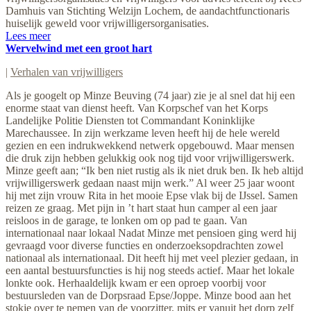
Damhuis van Stichting Welzijn Lochem, de aandachtfunctionaris
huiselijk geweld voor vrijwilligersorganisaties.
Lees meer
Wervelwind met een groot hart
|
Verhalen van vrijwilligers
Als je googelt op Minze Beuving (74 jaar) zie je al snel dat hij een
enorme staat van dienst heeft. Van Korpschef van het Korps
Landelijke Politie Diensten tot Commandant Koninklijke
Marechaussee. In zijn werkzame leven heeft hij de hele wereld
gezien en een indrukwekkend netwerk opgebouwd. Maar mensen
die druk zijn hebben gelukkig ook nog tijd voor vrijwilligerswerk.
Minze geeft aan; “Ik ben niet rustig als ik niet druk ben. Ik heb altijd
vrijwilligerswerk gedaan naast mijn werk.” Al weer 25 jaar woont
hij met zijn vrouw Rita in het mooie Epse vlak bij de IJssel. Samen
reizen ze graag. Met pijn in ’t hart staat hun camper al een jaar
reisloos in de garage, te lonken om op pad te gaan. Van
internationaal naar lokaal Nadat Minze met pensioen ging werd hij
gevraagd voor diverse functies en onderzoeksopdrachten zowel
nationaal als internationaal. Dit heeft hij met veel plezier gedaan, in
een aantal bestuursfuncties is hij nog steeds actief. Maar het lokale
lonkte ook. Herhaaldelijk kwam er een oproep voorbij voor
bestuursleden van de Dorpsraad Epse/Joppe. Minze bood aan het
stokje over te nemen van de voorzitter, mits er vanuit het dorp zelf