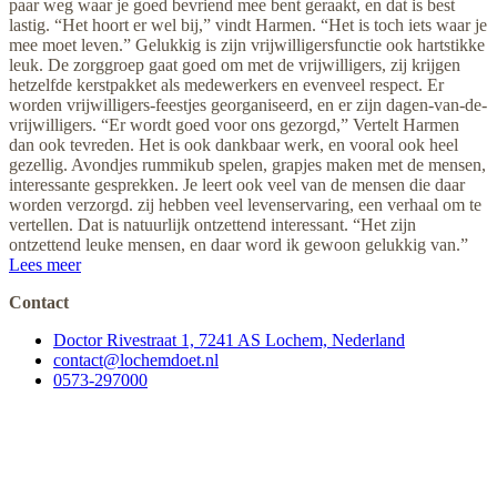
paar weg waar je goed bevriend mee bent geraakt, en dat is best
lastig. “Het hoort er wel bij,” vindt Harmen. “Het is toch iets waar je
mee moet leven.” Gelukkig is zijn vrijwilligersfunctie ook hartstikke
leuk. De zorggroep gaat goed om met de vrijwilligers, zij krijgen
hetzelfde kerstpakket als medewerkers en evenveel respect. Er
worden vrijwilligers-feestjes georganiseerd, en er zijn dagen-van-de-
vrijwilligers. “Er wordt goed voor ons gezorgd,” Vertelt Harmen
dan ook tevreden. Het is ook dankbaar werk, en vooral ook heel
gezellig. Avondjes rummikub spelen, grapjes maken met de mensen,
interessante gesprekken. Je leert ook veel van de mensen die daar
worden verzorgd. zij hebben veel levenservaring, een verhaal om te
vertellen. Dat is natuurlijk ontzettend interessant. “Het zijn
ontzettend leuke mensen, en daar word ik gewoon gelukkig van.”
Lees meer
Contact
Doctor Rivestraat 1, 7241 AS Lochem, Nederland
contact@lochemdoet.nl
0573-297000