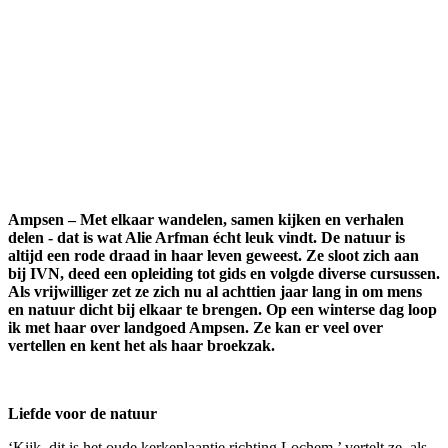
Ampsen – Met elkaar wandelen, samen kijken en verhalen
delen - dat is wat Alie Arfman écht leuk vindt. De natuur is
altijd een rode draad in haar leven geweest. Ze sloot zich aan
bij IVN, deed een opleiding tot gids en volgde diverse cursussen.
Als vrijwilliger zet ze zich nu al achttien jaar lang in om mens
en natuur dicht bij elkaar te brengen. Op een winterse dag loop
ik met haar over landgoed Ampsen. Ze kan er veel over
vertellen en kent het als haar broekzak.
Liefde voor de natuur
‘Kijk, dit is het oude kerkenlaantje richting Lochem,’ vertelt ze, als