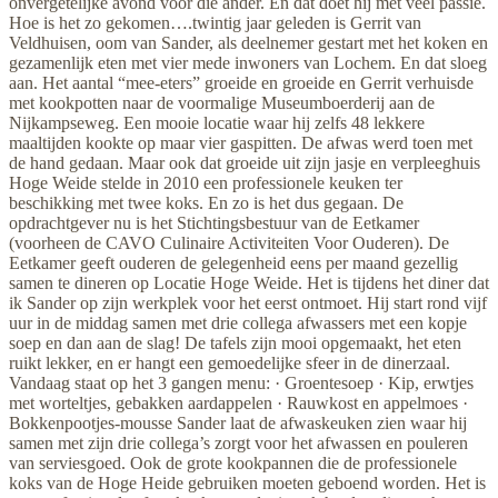
onvergetelijke avond voor die ander. En dat doet hij met veel passie.
Hoe is het zo gekomen….twintig jaar geleden is Gerrit van
Veldhuisen, oom van Sander, als deelnemer gestart met het koken en
gezamenlijk eten met vier mede inwoners van Lochem. En dat sloeg
aan. Het aantal “mee-eters” groeide en groeide en Gerrit verhuisde
met kookpotten naar de voormalige Museumboerderij aan de
Nijkampseweg. Een mooie locatie waar hij zelfs 48 lekkere
maaltijden kookte op maar vier gaspitten. De afwas werd toen met
de hand gedaan. Maar ook dat groeide uit zijn jasje en verpleeghuis
Hoge Weide stelde in 2010 een professionele keuken ter
beschikking met twee koks. En zo is het dus gegaan. De
opdrachtgever nu is het Stichtingsbestuur van de Eetkamer
(voorheen de CAVO Culinaire Activiteiten Voor Ouderen). De
Eetkamer geeft ouderen de gelegenheid eens per maand gezellig
samen te dineren op Locatie Hoge Weide. Het is tijdens het diner dat
ik Sander op zijn werkplek voor het eerst ontmoet. Hij start rond vijf
uur in de middag samen met drie collega afwassers met een kopje
soep en dan aan de slag! De tafels zijn mooi opgemaakt, het eten
ruikt lekker, en er hangt een gemoedelijke sfeer in de dinerzaal.
Vandaag staat op het 3 gangen menu: · Groentesoep · Kip, erwtjes
met worteltjes, gebakken aardappelen · Rauwkost en appelmoes ·
Bokkenpootjes-mousse Sander laat de afwaskeuken zien waar hij
samen met zijn drie collega’s zorgt voor het afwassen en pouleren
van serviesgoed. Ook de grote kookpannen die de professionele
koks van de Hoge Heide gebruiken moeten geboend worden. Het is