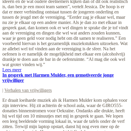
ideeën en de wat oudere deelnemers kijken dan of dit ook realistisch
is, dan ben je een mooi team samen”, vertelt Jessica. De hoop is er
dat er meer verbinding ontstaat tussen de jongeren onderling en
tussen de jeugd met de vereniging. “Eerder zag je elkaar wel, maar
nu zie je elkaar op een andere manier. Als je dan zo met elkaar in
gesprek gaat, dan komen ook er wel dingen te sprake die je tof vindt
aan de vereniging en dingen die wel wat anders zouden kunnen,
waar je geen geld voor nodig hebt om dit samen te realiseren.” Een
voorbeeld hiervan is het gezamenlijk muziekstukken uitzoeken. Wat
ze allebei wel tof vinden aan de vereniging is de sfeer. Na het
oefenen is er namelijk de mogelijkheid met elkaar een (alcoholvrij)
drankje te doen aan de bar in de oefenruimte. “Al mag die ook wel
wat groter vinden wij.”
Lees meer
In gesprek met Harmen Mulder, een gemotiveerde jonge
vrijwilliger
|
Verhalen van vrijwilligers
Er draait loeiharde muziek als ik Harmen Mulder kom ophalen voor
zijn interview. Hij zit achterin de school aula, waar de GIRO555-
donaties binnenstromen voor Oekraïne. Ondanks alle drukte, heeft
hij wel tijd om 10 minuutjes met mij in gesprek te gaan. We lopen
een leeg beeldende vorming lokaal in, waar de tafels onder de verf
zitten. Terwijl mijn laptop opstart, danst hij nog even mee op de