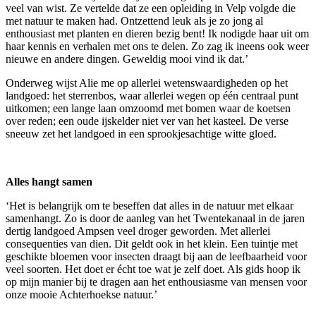
veel van wist. Ze vertelde dat ze een opleiding in Velp volgde die
met natuur te maken had. Ontzettend leuk als je zo jong al
enthousiast met planten en dieren bezig bent! Ik nodigde haar uit om
haar kennis en verhalen met ons te delen. Zo zag ik ineens ook weer
nieuwe en andere dingen. Geweldig mooi vind ik dat.’
Onderweg wijst Alie me op allerlei wetenswaardigheden op het
landgoed: het sterrenbos, waar allerlei wegen op één centraal punt
uitkomen; een lange laan omzoomd met bomen waar de koetsen
over reden; een oude ijskelder niet ver van het kasteel. De verse
sneeuw zet het landgoed in een sprookjesachtige witte gloed.
Alles hangt samen
‘Het is belangrijk om te beseffen dat alles in de natuur met elkaar
samenhangt. Zo is door de aanleg van het Twentekanaal in de jaren
dertig landgoed Ampsen veel droger geworden. Met allerlei
consequenties van dien. Dit geldt ook in het klein. Een tuintje met
geschikte bloemen voor insecten draagt bij aan de leefbaarheid voor
veel soorten. Het doet er écht toe wat je zelf doet. Als gids hoop ik
op mijn manier bij te dragen aan het enthousiasme van mensen voor
onze mooie Achterhoekse natuur.’