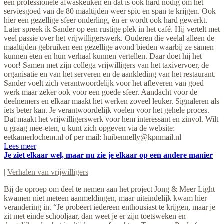
een professionele afwaskeuken en dat is ook hard nodig om het
serviesgoed van de 80 maaltijden weer spic en span te krijgen. Ook
hier een gezellige sfeer onderling, èn er wordt ook hard gewerkt.
Later spreek ik Sander op een rustige plek in het café. Hij vertelt met
veel passie over het vrijwilligerswerk. Ouderen die veelal alleen de
maaltijden gebruiken een gezellige avond bieden waarbij ze samen
kunnen eten en hun verhaal kunnen vertellen. Daar doet hij het
voor! Samen met zijn collega vrijwilligers van het taxivervoer, de
organisatie en van het serveren en de aankleding van het restaurant.
Sander voelt zich verantwoordelijk voor het afleveren van goed
werk maar zeker ook voor een goede sfeer. Aandacht voor de
deelnemers en elkaar maakt het werken zoveel leuker. Signaleren als
iets beter kan. Je verantwoordelijk voelen voor het gehele proces.
Dat maakt het vrijwilligerswerk voor hem interessant en zinvol. Wilt
u graag mee-eten, u kunt zich opgeven via de website:
eetkamerlochem.nl of per mail:
huibennelly@kpnmail.nl
Lees meer
Je ziet elkaar wel, maar nu zie je elkaar op een andere manier
|
Verhalen van vrijwilligers
Bij de oproep om deel te nemen aan het project Jong & Meer Light
kwamen niet meteen aanmeldingen, maar uiteindelijk kwam hier
verandering in. “Je probeert iedereen enthousiast te krijgen, maar je
zit met einde schooljaar, dan weet je er zijn toetsweken en