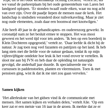
we vanaf de parkeerplaats bij het oude gemeentehuis van Laren het
landgoed oplopen. ‘Er stonden twaalf oude eiken, waar nu nog acht
van over zijn. Over dit paadje liepen de mensen naar de kerk. Het
landschap is sindsdien veranderd door ruilverkaveling. Maar je ziet
nog oude elementen, zoals daar een boomwal met knotwilgen.’
Alie heeft 49 jaar in de gehandicapten- en ouderenzorg gewerkt. In
coronatijd nam ze het besluit ermee te stoppen. Het was mooi
geweest en het werd tijd voor iets anders. ‘Ik ben op een boerderij in
Klein Dochteren opgegroeid,’ vertelt ze. ‘Daar leefde ik dicht bij de
natuur. Je zag toen nog veel fazanten en patrijzen op het land. Ik heb
lang niets met die liefde voor de natuur gedaan, totdat ik op mijn
vijfenvijftigste ontdekte hoe leuk ik het vond erover te vertellen. Ik
sloot me aan bij IVN en heb daar de opleiding tot natuurgids
gevolgd, die anderhalf jaar duurde. Ik specialiseerde me via
cursussen in paddenstoelen, planten en vleermuizen. Toen ik met
pensioen ging, wist ik dat ik me niet zou gaan vervelen.’
Samen kijken
‘Het allerleukste van het gidsen vind ik de communicatie met
mensen. Het samen kijken en verhalen delen,’ vertelt Alie. ‘Op een
keer zat er een meisje van 16 jaar in de groep. Ik merkte dat ze er