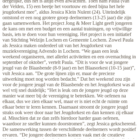
dergelijke, dus het is altijd even afwachten. Toen nam Paula (van
der Velden, 15) een beetje het voortouw en deed bijna het hele
jeugdorkest mee”, aldus Jessica Klein Nulent (24). Uiteindelijk
ontstond er een nog grotere groep deelnemers (13-25 jaar) die zijn
gaan samenwerken. Het project Jong & Meer Light geeft jongeren
de kans om met een budget en een aantal trainingen, op vrijwillige
basis, iets te doen voor hun vereniging. Het project is een initiatief
van Stichting Welzijn Lochem en Gemeente Lochem. Zowel Paula
als Jessica maken onderdeel uit van het Jeugdorkest van
muziekvereniging Advendo in Lochem. “We gaan een leuk
weekend organiseren, met allerlei activiteiten en een overnachting in
september of oktober”, vertelt Paula. “Dit is voor de wat jongere
jeugd van de Blaasbende (8-9 jaar) en het Blaasorkest (10-15 jaar)”,
vult Jessica aan. ”De grote lijnen zijn er, maar de precieze
uitwerking moet nog worden bedacht.” Dat het weekend zou zijn
voor de jongere jeugd van de Blaasbende en het Jeugdorkest was al
wel vrij snel duidelijk; “Het is leuk om de jongere jeugd op deze
manier wat meer bij de vereniging te betrekken. We oefenen na
elkaar, dus we zien elkaar wel, maar er is niet echt de ruimte om
elkaar beter te leren kennen. Daarnaast stroomt de jongere jeugd
straks ook weer door naar het Jeugdorkest en dan kennen zij elkaar
al. Misschien dat ze dan zelfs hierdoor harder gaan oefenen,
waardoor ze sneller kunnen doorstromen”, zegt Jessica gekscherend.
De samenwerking tussen de verschillende deelnemers wordt positief
ervaren. “De jongere deelnemers komen vaak met de creatieve