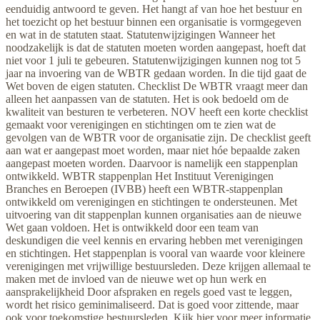
eenduidig antwoord te geven. Het hangt af van hoe het bestuur en
het toezicht op het bestuur binnen een organisatie is vormgegeven
en wat in de statuten staat. Statutenwijzigingen Wanneer het
noodzakelijk is dat de statuten moeten worden aangepast, hoeft dat
niet voor 1 juli te gebeuren. Statutenwijzigingen kunnen nog tot 5
jaar na invoering van de WBTR gedaan worden. In die tijd gaat de
Wet boven de eigen statuten. Checklist De WBTR vraagt meer dan
alleen het aanpassen van de statuten. Het is ook bedoeld om de
kwaliteit van besturen te verbeteren. NOV heeft een korte checklist
gemaakt voor verenigingen en stichtingen om te zien wat de
gevolgen van de WBTR voor de organisatie zijn. De checklist geeft
aan wat er aangepast moet worden, maar niet hóe bepaalde zaken
aangepast moeten worden. Daarvoor is namelijk een stappenplan
ontwikkeld. WBTR stappenplan Het Instituut Verenigingen
Branches en Beroepen (IVBB) heeft een WBTR-stappenplan
ontwikkeld om verenigingen en stichtingen te ondersteunen. Met
uitvoering van dit stappenplan kunnen organisaties aan de nieuwe
Wet gaan voldoen. Het is ontwikkeld door een team van
deskundigen die veel kennis en ervaring hebben met verenigingen
en stichtingen. Het stappenplan is vooral van waarde voor kleinere
verenigingen met vrijwillige bestuursleden. Deze krijgen allemaal te
maken met de invloed van de nieuwe wet op hun werk en
aansprakelijkheid Door afspraken en regels goed vast te leggen,
wordt het risico geminimaliseerd. Dat is goed voor zittende, maar
ook voor toekomstige bestuursleden. Kijk hier voor meer informatie.