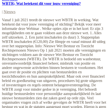
WBTR; Wat betekent dit voor jouw vereniging?
|
Nieuws
Vanaf 1 juli 2021 treedt de nieuwe wet WBTR in werking. Wat
betekent dat voor jouw vereniging of stichting? Bekijk voor meer
informatie deze Webinar . Welke opties zijn er in het kort: Er zijn 3
mogelijkheden om te gaan voldoen aan deze nieuwe wet. 1. Alles
zelf uitzoeken. 2. Een jurist inschakelen (is duur) 3. Stappenplan
WBTR inschakelen (€120,00) Zie filmpje en vanaf minuut 40 uitleg
over het stappenplan. Info: Nieuwe Wet Bestuur en Toezicht
Rechtspersonen Nieuws Op 1 juli 2021 moeten alle verenigingen en
stichtingen voldoen aan de nieuwe Wet Bestuur en Toezicht
Rechtspersonen (WBTR). De WBTR is bedoeld om wanbestuur,
onverantwoordelijk financieel beheer, misbruik van positie en
andere ongewenste activiteiten binnen besturen te voorkomen. Het
gaat over de positie en plichten van bestuursleden en
toezichthouders en hun aansprakelijkheid. Maar ook over financieel
beleid en goedkeuring van uitgaven, procedures bij grote uitgaven
of investeringen en regels omtrent belangenverstrengeling. De
WBTR zorgt voor minder gedoe in je vereniging. Het behoedt
huidige bestuursleden voor persoonlijke aansprakelijkheid én laat
nieuwe bestuursleden zien dat zaken goed op orde zijn. Veel
organisaties vragen zich af welke gevolgen de WBTR heeft voor het
bestuur en wat in de statuten aangepast moet worden. Hierop is geen