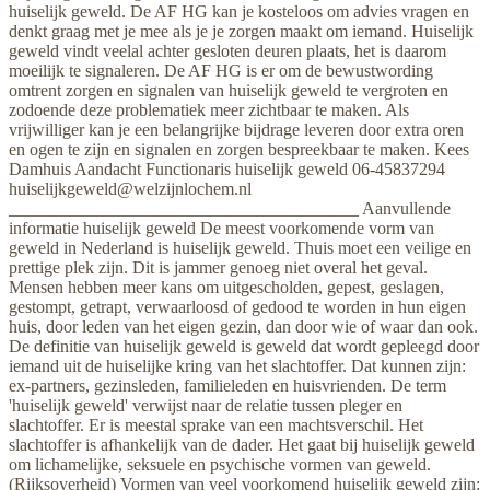
huiselijk geweld. De AF HG kan je kosteloos om advies vragen en
denkt graag met je mee als je je zorgen maakt om iemand. Huiselijk
geweld vindt veelal achter gesloten deuren plaats, het is daarom
moeilijk te signaleren. De AF HG is er om de bewustwording
omtrent zorgen en signalen van huiselijk geweld te vergroten en
zodoende deze problematiek meer zichtbaar te maken. Als
vrijwilliger kan je een belangrijke bijdrage leveren door extra oren
en ogen te zijn en signalen en zorgen bespreekbaar te maken. Kees
Damhuis Aandacht Functionaris huiselijk geweld 06-45837294
huiselijkgeweld@welzijnlochem.nl
________________________________________ Aanvullende
informatie huiselijk geweld De meest voorkomende vorm van
geweld in Nederland is huiselijk geweld. Thuis moet een veilige en
prettige plek zijn. Dit is jammer genoeg niet overal het geval.
Mensen hebben meer kans om uitgescholden, gepest, geslagen,
gestompt, getrapt, verwaarloosd of gedood te worden in hun eigen
huis, door leden van het eigen gezin, dan door wie of waar dan ook.
De definitie van huiselijk geweld is geweld dat wordt gepleegd door
iemand uit de huiselijke kring van het slachtoffer. Dat kunnen zijn:
ex-partners, gezinsleden, familieleden en huisvrienden. De term
'huiselijk geweld' verwijst naar de relatie tussen pleger en
slachtoffer. Er is meestal sprake van een machtsverschil. Het
slachtoffer is afhankelijk van de dader. Het gaat bij huiselijk geweld
om lichamelijke, seksuele en psychische vormen van geweld.
(Rijksoverheid) Vormen van veel voorkomend huiselijk geweld zijn: