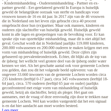
- Kindermishandeling - Ouderenmishandeling - Partner en ex-
partner geweld - Eer-gerelateerd geweld In Europa is huiselijk
geweld de belangrijkste oorzaak van sterfte en handicaps voor
vrouwen tussen de 16 en 44 jaar. In 2017 zijn van de 46 vrouwen
die in Nederland om het leven zijn gebracht circa 40 procent
omgebracht door hun (ex)partner. Maar ook mannen, kinderen en
ouderen zijn slachtoffer van huiselijk geweld. Huiselijk geweld
komt in alle lagen en groeperingen van de bevolking voor. Er kan
sprake zijn van opzettelijke mishandeling, maar dit is niet altijd het
geval. Geschat wordt dat in Nederland jaarlijks 119.000 kinderen,
200.000 volwassenen en 200.000 ouderen te maken krijgen met een
vorm van mishandeling of huiselijk geweld. Deze cijfers zijn
gebaseerd op prevalentieonderzoek. Echter, dit blijkt als de top van
de ijsberg: het wellicht veel grotere deel van de ijsberg onder water
kennen we niet. Als het geschatte aantal ook voor gemeente Lochem
zou gelden, dan zou dit het volgende beeld opleveren: van de
ongeveer 33.660 inwoners van de gemeente Lochem worden circa
235 kinderen (leeftijd 0-17 jaar), circa 345 volwassenen (leeftijd 18-
64 jaar), circa. 570 ouderen (leeftijd 65 jaar en ouder) jaarlijks
geconfronteerd met enige vorm van mishandeling of huiselijk
geweld, hetzij als slachtoffer, hetzij als pleger. Het gaat om
aannames, met de vraag of deze eenvoudig zijn door te trekken naar
gemeente Lochem. Wel kan worden vastgesteld dat het een signaal
is en dat hier aandacht aan moet worden besteed.
Lees meer