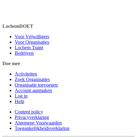
LochemDOET
Voor Vrijwilligers
Voor Organisaties
Lochem Traint
Bedrijven
Doe mee
Activiteiten
Zoek Organisaties
Organisatie toevoegen
Account aanmaken
Log in
Help
Content policy
Privacyverklaring
Algemene Voorwaarden
Toegankelijkheidsverklaring