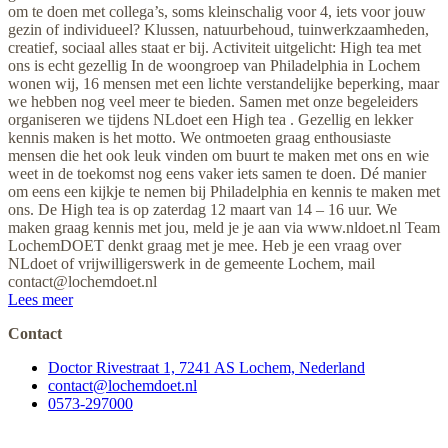
om te doen met collega’s, soms kleinschalig voor 4, iets voor jouw
gezin of individueel? Klussen, natuurbehoud, tuinwerkzaamheden,
creatief, sociaal alles staat er bij. Activiteit uitgelicht: High tea met
ons is echt gezellig In de woongroep van Philadelphia in Lochem
wonen wij, 16 mensen met een lichte verstandelijke beperking, maar
we hebben nog veel meer te bieden. Samen met onze begeleiders
organiseren we tijdens NLdoet een High tea . Gezellig en lekker
kennis maken is het motto. We ontmoeten graag enthousiaste
mensen die het ook leuk vinden om buurt te maken met ons en wie
weet in de toekomst nog eens vaker iets samen te doen. Dé manier
om eens een kijkje te nemen bij Philadelphia en kennis te maken met
ons. De High tea is op zaterdag 12 maart van 14 – 16 uur. We
maken graag kennis met jou, meld je je aan via www.nldoet.nl Team
LochemDOET denkt graag met je mee. Heb je een vraag over
NLdoet of vrijwilligerswerk in de gemeente Lochem, mail
contact@lochemdoet.nl
Lees meer
Contact
Doctor Rivestraat 1, 7241 AS Lochem, Nederland
contact@lochemdoet.nl
0573-297000