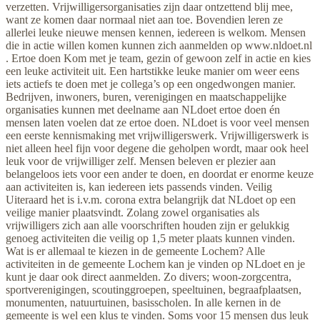
verzetten. Vrijwilligersorganisaties zijn daar ontzettend blij mee,
want ze komen daar normaal niet aan toe. Bovendien leren ze
allerlei leuke nieuwe mensen kennen, iedereen is welkom. Mensen
die in actie willen komen kunnen zich aanmelden op www.nldoet.nl
. Ertoe doen Kom met je team, gezin of gewoon zelf in actie en kies
een leuke activiteit uit. Een hartstikke leuke manier om weer eens
iets actiefs te doen met je collega’s op een ongedwongen manier.
Bedrijven, inwoners, buren, verenigingen en maatschappelijke
organisaties kunnen met deelname aan NLdoet ertoe doen én
mensen laten voelen dat ze ertoe doen. NLdoet is voor veel mensen
een eerste kennismaking met vrijwilligerswerk. Vrijwilligerswerk is
niet alleen heel fijn voor degene die geholpen wordt, maar ook heel
leuk voor de vrijwilliger zelf. Mensen beleven er plezier aan
belangeloos iets voor een ander te doen, en doordat er enorme keuze
aan activiteiten is, kan iedereen iets passends vinden. Veilig
Uiteraard het is i.v.m. corona extra belangrijk dat NLdoet op een
veilige manier plaatsvindt. Zolang zowel organisaties als
vrijwilligers zich aan alle voorschriften houden zijn er gelukkig
genoeg activiteiten die veilig op 1,5 meter plaats kunnen vinden.
Wat is er allemaal te kiezen in de gemeente Lochem? Alle
activiteiten in de gemeente Lochem kan je vinden op NLdoet en je
kunt je daar ook direct aanmelden. Zo divers; woon-zorgcentra,
sportverenigingen, scoutinggroepen, speeltuinen, begraafplaatsen,
monumenten, natuurtuinen, basisscholen. In alle kernen in de
gemeente is wel een klus te vinden. Soms voor 15 mensen dus leuk