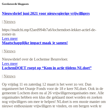
Gerelateerde blogposts
Nieuwsbrief juni 2021 voor nieuwsgierige vrijwilligers
|
Nieuws
https://mailchi.mp/f2aed994b7a6/lochemdoet-lekker-actief-de-
zomer-in
Lees meer
Maatschapplijke impact maak je samen!
|
Nieuws
Nieuwsbrief over de Lochemse Beursvloer.
Lees meer
LochemDOET roept op “Kom in actie tijdens NLdoet”
|
Nieuws
Op vrijdag 11 en zaterdag 12 maart is het weer zo ver. Dan
organiseert het Oranje Fonds voor de 18 e keer NLdoet. Ook in de
gemeente Lochem doen nu al 26 vrijwilligersorganisaties mee. Alle
organisaties hebben een klus die geklaard moet worden en zoeken
nog vrijwilligers om mee te helpen! NLdoet is een mooie manier om
nieuwe enthousiaste vrijwilligers te vinden, en om bergen werk te