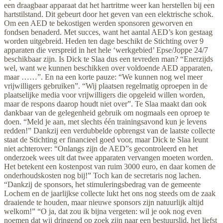
een draagbaar apparaat dat het hartritme weer kan herstellen bij een
hartstilstand. Dit gebeurt door het geven van een elektrische schok.
Om een AED te bekostigen werden sponsoren geworven en
fondsen benaderd. Met succes, want het aantal AED’s kon gestaag
worden uitgebreid. Heden ten dage beschikt de Stichting over 9
apparaten die verspreid in het hele ‘werkgebied’ Epse/Joppe 24/7
beschikbaar zijn. Is Dick te Slaa dus een tevreden man? “Enerzijds
wel, want we kunnen beschikken over voldoende AED apparaten,
maar ……”. En na een korte pauze: “We kunnen nog wel meer
vrijwilligers gebruiken”. “Wij plaatsen regelmatig oproepen in de
plaatselijke media voor vrijwilligers die opgeleid willen worden,
maar de respons daarop houdt niet over”. Te Slaa maakt dan ook
dankbaar van de gelegenheid gebruik om nogmaals een oproep te
doen. “Meld je aan, met slechts één trainingsavond kun je levens
redden!” Dankzij een verdubbelde opbrengst van de laatste collecte
staat de Stichting er financieel goed voor, maar Dick te Slaa leunt
niet achterover: “Onlangs zijn de AED”s gecontroleerd en het
onderzoek wees uit dat twee apparaten vervangen moeten worden.
Het betekent een kostenpost van ruim 3000 euro, en daar komen de
onderhoudskosten nog bij!” Toch kan de secretaris nog lachen.
“Dankzij de sponsors, het stimuleringsbedrag van de gemeente
Lochem en de jaarlijkse collecte lukt het ons nog steeds om de zaak
draaiende te houden, maar nieuwe sponsors zijn natuurlijk altijd
welkom!” “O ja, dat zou ik bijna vergeten: wil je ook nog even
noemen dat wij dringend op zoek zijn naar een bestuurslid, het liefst