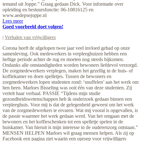
iemand uit Joppe.” Graag gedaan Dick. Voor informatie over
opleiding en bestuursfunctie: 06-10816125 en
www.aedepsejoppe.nl
Lees meer
Goed voorbeeld doet volgen!
|
Verhalen van vrijwilligers
Corona heeft de afgelopen twee jaar veel invloed gehad op onze
samenleving. Ook medewerkers in verpleeghuizen hebben een
heftige periode achter de rug en moeten nog steeds bijkomen.
Ondanks alle omstandigheden worden bewoners liefdevol verzorgd.
De zorgmedewerkers verplegen, maken het gezellig in de huis- of
koffiekamer en doen spelletjes. Tussen de bewoners en
zorgmedewerkers lopen studenten rond: ‘snuffelen’ aan het werk om
hen heen. Marloes Bisseling was ooit één van deze studenten. Zij
vertelt haar verhaal. PASSIE “Tijdens mijn studie
gezondheidswetenschappen heb ik onderzoek gedaan binnen een
verpleeghuis. Voor mij is dat de gelegenheid geweest om het werk
van de zorgmedewerkers te ervaren. Wat mij vooral is opgevallen, is
de passie waarmee het werk gedaan werd. Van het omgaan met de
bewoners en het koffieschenken tot een spelletje spelen in de
huiskamer. Van hieruit is mijn interesse in de ouderenzorg ontstaan.”
MENSEN HELPEN Marloes wil graag mensen helpen. Als zij op
Facebook een pagina ziet waarin een oproep voor vrijwilligers