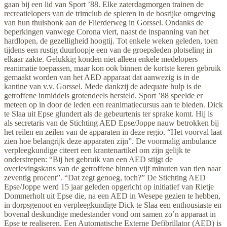
gaan bij een lid van Sport ’88. Elke zaterdagmorgen trainen de
recreatielopers van de trimclub de spieren in de bosrijke omgeving
van hun thuishonk aan de Flierderweg in Gorssel. Ondanks de
beperkingen vanwege Corona viert, naast de inspanning van het
hardlopen, de gezelligheid hoogtij. Tot enkele weken geleden, toen
tijdens een rustig duurloopje een van de groepsleden plotseling in
elkaar zakte. Gelukkig konden niet alleen enkele medelopers
reanimatie toepassen, maar kon ook binnen de kortste keren gebruik
gemaakt worden van het AED apparaat dat aanwezig is in de
kantine van v.v. Gorssel. Mede dankzij de adequate hulp is de
getroffene inmiddels grotendeels hersteld. Sport ’88 speelde er
meteen op in door de leden een reanimatiecursus aan te bieden. Dick
te Slaa uit Epse glundert als de gebeurtenis ter sprake komt. Hij is
als secretaris van de Stichting AED Epse/Joppe nauw betrokken bij
het reilen en zeilen van de apparaten in deze regio. “Het voorval laat
zien hoe belangrijk deze apparaten zijn”. De voormalig ambulance
verpleegkundige citeert een krantenartikel om zijn gelijk te
onderstrepen: “Bij het gebruik van een AED stijgt de
overlevingskans van de getroffene binnen vijf minuten van tien naar
zeventig procent”. “Dat zegt genoeg, toch?” De Stichting AED
Epse/Joppe werd 15 jaar geleden opgericht op initiatief van Rietje
Dommerholt uit Epse die, na een AED in Wesepe gezien te hebben,
in dorpsgenoot en verpleegkundige Dick te Slaa een enthousiaste en
bovenal deskundige medestander vond om samen zo’n apparaat in
Epse te realiseren. Een Automatische Externe Defibrillator (AED) is