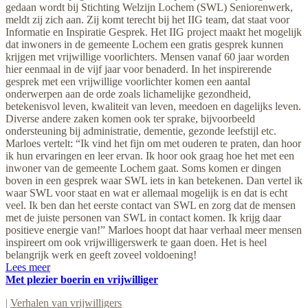
gedaan wordt bij Stichting Welzijn Lochem (SWL) Seniorenwerk,
meldt zij zich aan. Zij komt terecht bij het IIG team, dat staat voor
Informatie en Inspiratie Gesprek. Het IIG project maakt het mogelijk
dat inwoners in de gemeente Lochem een gratis gesprek kunnen
krijgen met vrijwillige voorlichters. Mensen vanaf 60 jaar worden
hier eenmaal in de vijf jaar voor benaderd. In het inspirerende
gesprek met een vrijwillige voorlichter komen een aantal
onderwerpen aan de orde zoals lichamelijke gezondheid,
betekenisvol leven, kwaliteit van leven, meedoen en dagelijks leven.
Diverse andere zaken komen ook ter sprake, bijvoorbeeld
ondersteuning bij administratie, dementie, gezonde leefstijl etc.
Marloes vertelt: “Ik vind het fijn om met ouderen te praten, dan hoor
ik hun ervaringen en leer ervan. Ik hoor ook graag hoe het met een
inwoner van de gemeente Lochem gaat. Soms komen er dingen
boven in een gesprek waar SWL iets in kan betekenen. Dan vertel ik
waar SWL voor staat en wat er allemaal mogelijk is en dat is echt
veel. Ik ben dan het eerste contact van SWL en zorg dat de mensen
met de juiste personen van SWL in contact komen. Ik krijg daar
positieve energie van!” Marloes hoopt dat haar verhaal meer mensen
inspireert om ook vrijwilligerswerk te gaan doen. Het is heel
belangrijk werk en geeft zoveel voldoening!
Lees meer
Met plezier boerin en vrijwilliger
|
Verhalen van vrijwilligers