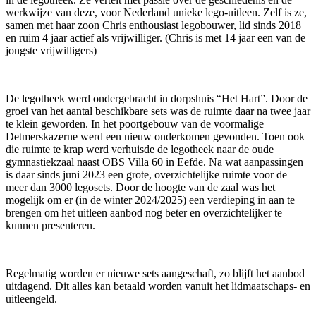
werkwijze van deze, voor Nederland unieke lego-uitleen. Zelf is ze,
samen met haar zoon Chris enthousiast legobouwer, lid sinds 2018
en ruim 4 jaar actief als vrijwilliger. (Chris is met 14 jaar een van de
jongste vrijwilligers)
De legotheek werd ondergebracht in dorpshuis “Het Hart”. Door de
groei van het aantal beschikbare sets was de ruimte daar na twee jaar
te klein geworden. In het poortgebouw van de voormalige
Detmerskazerne werd een nieuw onderkomen gevonden. Toen ook
die ruimte te krap werd verhuisde de legotheek naar de oude
gymnastiekzaal naast OBS Villa 60 in Eefde. Na wat aanpassingen
is daar sinds juni 2023 een grote, overzichtelijke ruimte voor de
meer dan 3000 legosets. Door de hoogte van de zaal was het
mogelijk om er (in de winter 2024/2025) een verdieping in aan te
brengen om het uitleen aanbod nog beter en overzichtelijker te
kunnen presenteren.
Regelmatig worden er nieuwe sets aangeschaft, zo blijft het aanbod
uitdagend. Dit alles kan betaald worden vanuit het lidmaatschaps- en
uitleengeld.