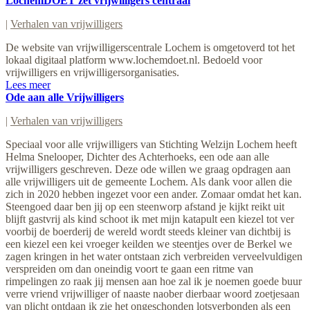
LochemDOET zet vrijwilligers centraal
|
Verhalen van vrijwilligers
De website van vrijwilligerscentrale Lochem is omgetoverd tot het
lokaal digitaal platform www.lochemdoet.nl. Bedoeld voor
vrijwilligers en vrijwilligersorganisaties.
Lees meer
Ode aan alle Vrijwilligers
|
Verhalen van vrijwilligers
Speciaal voor alle vrijwilligers van Stichting Welzijn Lochem heeft
Helma Snelooper, Dichter des Achterhoeks, een ode aan alle
vrijwilligers geschreven. Deze ode willen we graag opdragen aan
alle vrijwilligers uit de gemeente Lochem. Als dank voor allen die
zich in 2020 hebben ingezet voor een ander. Zomaar omdat het kan.
Steengoed daar ben jij op een steenworp afstand je kijkt reikt uit
blijft gastvrij als kind schoot ik met mijn katapult een kiezel tot ver
voorbij de boerderij de wereld wordt steeds kleiner van dichtbij is
een kiezel een kei vroeger keilden we steentjes over de Berkel we
zagen kringen in het water ontstaan zich verbreiden verveelvuldigen
verspreiden om dan oneindig voort te gaan een ritme van
rimpelingen zo raak jij mensen aan hoe zal ik je noemen goede buur
verre vriend vrijwilliger of naaste naober dierbaar woord zoetjesaan
van plicht ontdaan ik zie het ongeschonden lotsverbonden als een