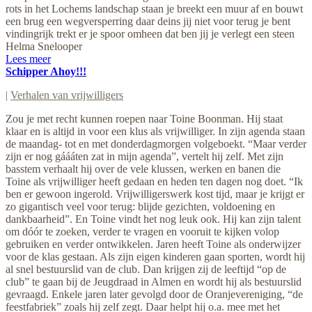
rots in het Lochems landschap staan je breekt een muur af en bouwt
een brug een wegversperring daar deins jij niet voor terug je bent
vindingrijk trekt er je spoor omheen dat ben jij je verlegt een steen
Helma Snelooper
Lees meer
Schipper Ahoy!!!
|
Verhalen van vrijwilligers
Zou je met recht kunnen roepen naar Toine Boonman. Hij staat
klaar en is altijd in voor een klus als vrijwilliger. In zijn agenda staan
de maandag- tot en met donderdagmorgen volgeboekt. “Maar verder
zijn er nog gáááten zat in mijn agenda”, vertelt hij zelf. Met zijn
basstem verhaalt hij over de vele klussen, werken en banen die
Toine als vrijwilliger heeft gedaan en heden ten dagen nog doet. “Ik
ben er gewoon ingerold. Vrijwilligerswerk kost tijd, maar je krijgt er
zo gigantisch veel voor terug: blijde gezichten, voldoening en
dankbaarheid”. En Toine vindt het nog leuk ook. Hij kan zijn talent
om dóór te zoeken, verder te vragen en vooruit te kijken volop
gebruiken en verder ontwikkelen. Jaren heeft Toine als onderwijzer
voor de klas gestaan. Als zijn eigen kinderen gaan sporten, wordt hij
al snel bestuurslid van de club. Dan krijgen zij de leeftijd “op de
club” te gaan bij de Jeugdraad in Almen en wordt hij als bestuurslid
gevraagd. Enkele jaren later gevolgd door de Oranjevereniging, “de
feestfabriek” zoals hij zelf zegt. Daar helpt hij o.a. mee met het