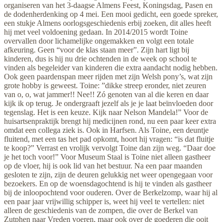
organiseren van het 3-daagse Almens Feest, Koningsdag, Pasen en
de dodenherdenking op 4 mei. Een mooi gedicht, een goede spreker,
een stukje Almens oorlogsgeschiedenis erbij zoeken, dit alles heeft
hij met veel voldoening gedaan. In 2014/2015 wordt Toine
overvallen door lichamelijke ongemakken en volgt een totale
afkeuring. Geen “voor de klas staan meer”. Zijn hart ligt bij
kinderen, dus is hij nu drie ochtenden in de week op school te
vinden als begeleider van kinderen die extra aandacht nodig hebben.
Ook geen paardenspan meer rijden met zijn Welsh pony’s, wat zijn
grote hobby is geweest. Toine: ”dikke streep eronder, niet zeuren
van o, o, wat jammer!! Nee!! Zó genoten van al die keren en daar
kijk ik op terug. Je ondergraaft jezelf als je je laat beïnvloeden door
tegenslag. Het is een keuze. Kijk naar Nelson Mandela!” Voor de
huisartsenpraktijk brengt hij medicijnen rond, nu een paar keer extra
omdat een collega ziek is. Ook in Harfsen. Als Toine, een deuntje
fluitend, met een tas het pad opkomt, hoort hij vragen: “is dat fluitje
te koop?” Verrast en vrolijk vervolgt Toine dan zijn weg. “Daar doe
je het toch voor!” Voor Museum Staal is Toine niet alleen gastheer
op de vloer, hij is ook lid van het bestuur. Na een paar maanden
gesloten te zijn, zijn de deuren gelukkig net weer opengegaan voor
bezoekers. En op de woensdagochtend is hij te vinden als gastheer
bij de inloopochtend voor ouderen. Over de Berkelzomp, waar hij al
een paar jaar vrijwillig schipper is, weet hij veel te vertellen: niet
alleen de geschiedenis van de zompen, die over de Berkel van
Zutphen naar Vreden voeren, maar ook over de goederen die ooit