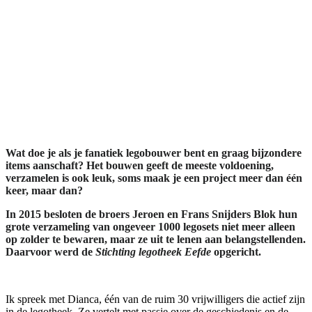
Wat doe je als je fanatiek legobouwer bent en graag bijzondere
items aanschaft? Het bouwen geeft de meeste voldoening,
verzamelen is ook leuk, soms maak je een project meer dan één
keer, maar dan?
In 2015 besloten de broers Jeroen en Frans Snijders Blok hun
grote verzameling van ongeveer 1000 legosets niet meer alleen
op zolder te bewaren, maar ze uit te lenen aan belangstellenden.
Daarvoor werd de
Stichting legotheek Eefde
opgericht.
Ik spreek met Dianca, één van de ruim 30 vrijwilligers die actief zijn
in de legotheek. Ze vertelt met passie over de geschiedenis en de