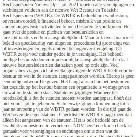
Rechtspersonen Nieuws Op 1 juli 2021 moeten alle verenigingen en
stichtingen voldoen aan de nieuwe Wet Bestuur en Toezicht
Rechtspersonen (WBTR). De WBTR is bedoeld om wanbestuur,
onverantwoordelijk financieel beheer, misbruik van positie en
andere ongewenste activiteiten binnen besturen te voorkomen. Het
gaat over de positie en plichten van bestuursleden en
toezichthouders en hun aansprakelijkheid. Maar ook over financieel
beleid en goedkeuring van uitgaven, procedures bij grote uitgaven
of investeringen en regels omtrent belangenverstrengeling. De
WBTR zorgt voor minder gedoe in je vereniging. Het behoedt
huidige bestuursleden voor persoonlijke aansprakelijkheid én laat
nieuwe bestuursleden zien dat zaken goed op orde zijn. Veel
organisaties vragen zich af welke gevolgen de WBTR heeft voor het
bestuur en wat in de statuten aangepast moet worden. Hierop is geen
eenduidig antwoord te geven. Het hangt af van hoe het bestuur en
het toezicht op het bestuur binnen een organisatie is vormgegeven
en wat in de statuten staat. Statutenwijzigingen Wanneer het
noodzakelijk is dat de statuten moeten worden aangepast, hoeft dat
niet voor 1 juli te gebeuren. Statutenwijzigingen kunnen nog tot 5
jaar na invoering van de WBTR gedaan worden. In die tijd gaat de
Wet boven de eigen statuten. Checklist De WBTR vraagt meer dan
alleen het aanpassen van de statuten. Het is ook bedoeld om de
kwaliteit van besturen te verbeteren. NOV heeft een korte checklist
gemaakt voor verenigingen en stichtingen om te zien wat de
gevolgen van de WBTR voor de organisatie zijn. De checklist geeft