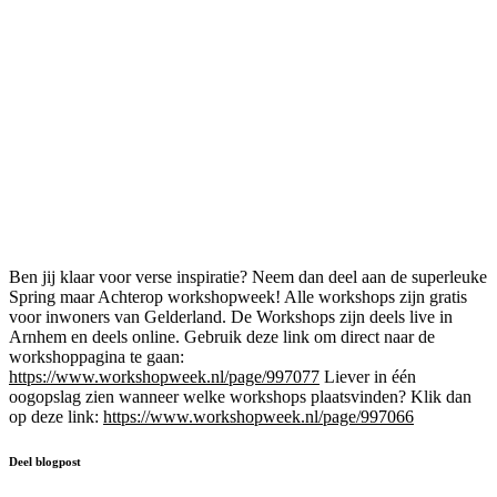
Ben jij klaar voor verse inspiratie? Neem dan deel aan de superleuke
Spring maar Achterop workshopweek! Alle workshops zijn gratis
voor inwoners van Gelderland. De Workshops zijn deels live in
Arnhem en deels online. Gebruik deze link om direct naar de
workshoppagina te gaan:
https://www.workshopweek.nl/page/997077
Liever in één
oogopslag zien wanneer welke workshops plaatsvinden? Klik dan
op deze link:
https://www.workshopweek.nl/page/997066
Deel blogpost