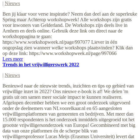
|
Nieuws
Ben jij klaar voor verse inspiratie? Neem dan deel aan de superleuke
Spring maar Achterop workshopweek! Alle workshops zijn gratis
voor inwoners van Gelderland. De Workshops zijn deels live in
Arnhem en deels online. Gebruik deze link om direct naar de
workshoppagina te gaan:
https://www.workshopweek.nl/page/997077 Liever in één
oogopslag zien wanneer welke workshops plaatsvinden? Klik dan
op deze link: https://www.workshopweek.nl/page/997066
Lees meer
Trends in het vrijwilligerswerk 2022
|
Nieuws
Benieuwd naar de nieuwste trends, inzichten en tips op gebied van
vrijwillige inzet in 2022? Ons nieuwe e-book is af! We delen 'm
gratis uit om samen meer sociale impact te kunnen realiseren.
Afgelopen december hebben we een groot onderzoek uitgevoerd
onder de deelnemers van NLvoorelkaar.nl en 65 aangesloten
vrijwilligersplatformen van gemeenten en bedrijven. Met meer dan
15.000 respondenten is het onderzoek inmiddels uitgegroeid tot het
grootste vrijwilligersonderzoek van Europa! Gecombineerd met big
data van onze platformen én de scherpe blik van
vrijwilligersprofessor Lucas Meijs (Erasmus Universiteit) levert dat