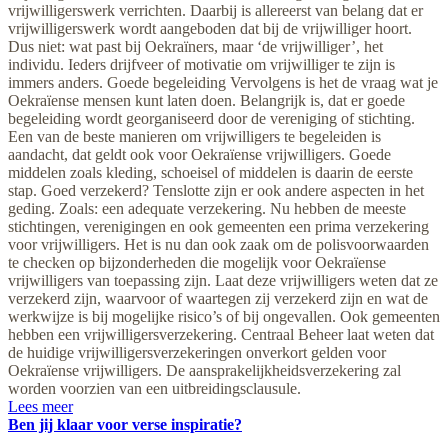
vrijwilligerswerk verrichten. Daarbij is allereerst van belang dat er
vrijwilligerswerk wordt aangeboden dat bij de vrijwilliger hoort.
Dus niet: wat past bij Oekraïners, maar ‘de vrijwilliger’, het
individu. Ieders drijfveer of motivatie om vrijwilliger te zijn is
immers anders. Goede begeleiding Vervolgens is het de vraag wat je
Oekraïense mensen kunt laten doen. Belangrijk is, dat er goede
begeleiding wordt georganiseerd door de vereniging of stichting.
Een van de beste manieren om vrijwilligers te begeleiden is
aandacht, dat geldt ook voor Oekraïense vrijwilligers. Goede
middelen zoals kleding, schoeisel of middelen is daarin de eerste
stap. Goed verzekerd? Tenslotte zijn er ook andere aspecten in het
geding. Zoals: een adequate verzekering. Nu hebben de meeste
stichtingen, verenigingen en ook gemeenten een prima verzekering
voor vrijwilligers. Het is nu dan ook zaak om de polisvoorwaarden
te checken op bijzonderheden die mogelijk voor Oekraïense
vrijwilligers van toepassing zijn. Laat deze vrijwilligers weten dat ze
verzekerd zijn, waarvoor of waartegen zij verzekerd zijn en wat de
werkwijze is bij mogelijke risico’s of bij ongevallen. Ook gemeenten
hebben een vrijwilligersverzekering. Centraal Beheer laat weten dat
de huidige vrijwilligersverzekeringen onverkort gelden voor
Oekraïense vrijwilligers. De aansprakelijkheidsverzekering zal
worden voorzien van een uitbreidingsclausule.
Lees meer
Ben jij klaar voor verse inspiratie?