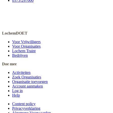
0573-297000
LochemDOET
Voor Vrijwilligers
Voor Organisaties
Lochem Traint
Bedrijven
Doe mee
Activiteiten
Zoek Organisaties
Organisatie toevoegen
Account aanmaken
Log in
Help
Content policy
Privacyverklaring
Algemene Voorwaarden