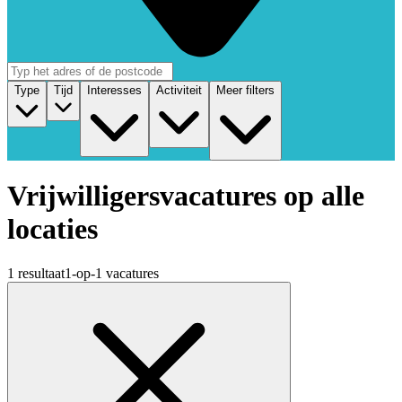
Type
Tijd
Interesses
Activiteit
Meer filters
Vrijwilligersvacatures op alle
locaties
1 resultaat
1-op-1 vacatures