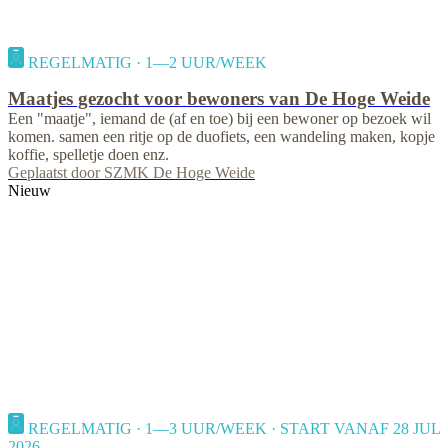
REGELMATIG · 1—2 UUR/WEEK
Maatjes gezocht voor bewoners van De Hoge Weide
Een "maatje", iemand de (af en toe) bij een bewoner op bezoek wil
komen. samen een ritje op de duofiets, een wandeling maken, kopje
koffie, spelletje doen enz.
Geplaatst door
SZMK De Hoge Weide
Nieuw
REGELMATIG · 1—3 UUR/WEEK · START VANAF 28 JUL
2026