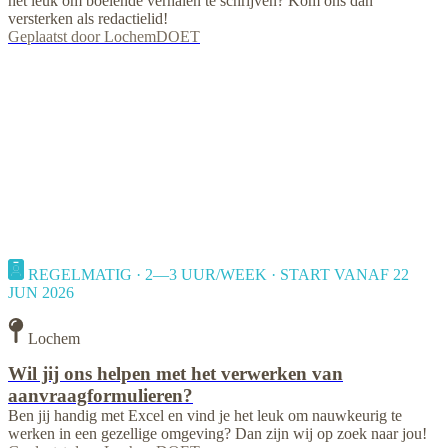
het leuk om boeiende verhalen te schrijven? Kom ons dan
versterken als redactielid!
Geplaatst door
LochemDOET
REGELMATIG · 2—3 UUR/WEEK · START VANAF 22
JUN 2026
Lochem
Wil jij ons helpen met het verwerken van
aanvraagformulieren?
Ben jij handig met Excel en vind je het leuk om nauwkeurig te
werken in een gezellige omgeving? Dan zijn wij op zoek naar jou!