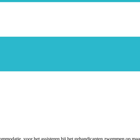
commodatie. voor het assisteren bij het gehandicapten zwemmen op maa