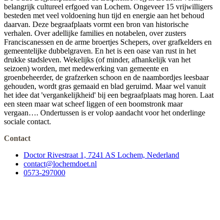
belangrijk cultureel erfgoed van Lochem. Ongeveer 15 vrijwilligers
besteden met veel voldoening hun tijd en energie aan het behoud
daarvan. Deze begraafplaats vormt een bron van historische
verhalen. Over adellijke families en notabelen, over zusters
Franciscanessen en de arme broertjes Schepers, over grafkelders en
gemeentelijke dubbelgraven. En het is een oase van rust in het
drukke stadsleven. Wekelijks (of minder, afhankelijk van het
seizoen) worden, met medewerking van gemeente en
groenbeheerder, de grafzerken schoon en de naambordjes leesbaar
gehouden, wordt gras gemaaid en blad geruimd. Maar wel vanuit
het idee dat 'vergankelijkheid' bij een begraafplaats mag horen. Laat
een steen maar wat scheef liggen of een boomstronk maar
vergaan…. Ondertussen is er volop aandacht voor het onderlinge
sociale contact.
Contact
Doctor Rivestraat 1, 7241 AS Lochem, Nederland
contact@lochemdoet.nl
0573-297000