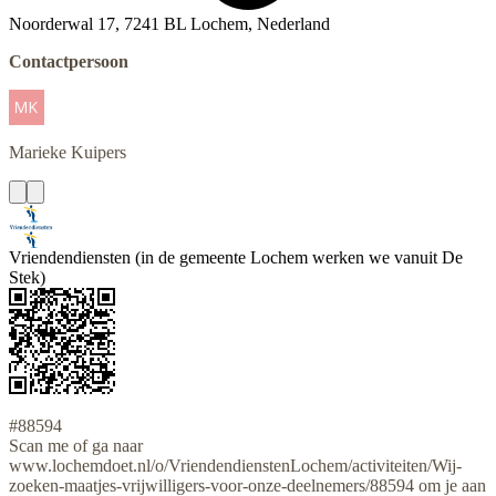
Noorderwal 17, 7241 BL Lochem, Nederland
Contactpersoon
Marieke
Kuipers
Vriendendiensten (in de gemeente Lochem werken we vanuit De
Stek)
#88594
Scan me of ga naar
www.lochemdoet.nl/o/VriendendienstenLochem/activiteiten/Wij-
zoeken-maatjes-vrijwilligers-voor-onze-deelnemers/88594 om je aan