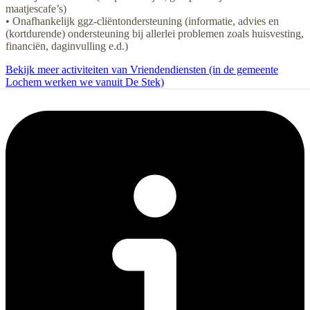
maatjescafe’s)
• Onafhankelijk ggz-cliëntondersteuning (informatie, advies en
(kortdurende) ondersteuning bij allerlei problemen zoals huisvesting,
financiën, daginvulling e.d.)
Bekijk meer activiteiten van Vriendendiensten (in de gemeente
Lochem werken we vanuit De Stek)