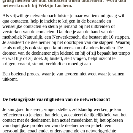
graag mensen die hun contacten willen uitbreiden? Word dan
netwerkcoach bij Welzijn Lochem.
Als vrijwillige netwerkcoach luister je naar wat iemand graag wil
qua contacten, help je inzicht te krijgen in de bestaande en
wenselijke contacten en steun je iemand bij het uitbreiden of
versterken van de contacten. Dat doe je aan de hand van de
methodiek Natuurlijk, een Netwerkcoach, die bestaat uit 10 stappen.
Je assisteert de deelnemer bij het doorlopen van die stappen. Waarbij
je als nodig is ook stappen kunt overslaan of anders invullen. De
dromen van de deelnemer zijn leidend en hij of zij bepaalt het tempo
en wat hij/ of zij doet. Jij luistert, stelt vragen, helpt inzicht te
krijgen, coacht, steunt, verbindt en moedigt aan.
Een boeiend proces, waar je van tevoren niet weet waar je samen
uitkomt.
De belangrijkste vaardigheden van de netwerkcoach?
Je kan goed luisteren, vragen stellen, zelfstandig werken, je kan
reflecteren op je eigen handelen, accepteert de tijdelijkheid van het
contact met de deelnemer, kan actief meedenken bij het oplossen
van dagelijkse problemen van de deelnemer en je hebt een
persoonlijke, coachende, ondersteunende en netwerkgerichte