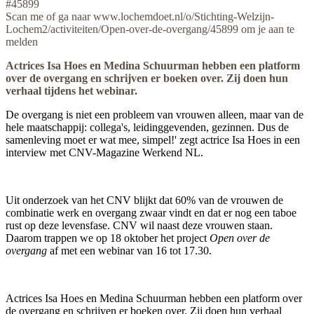
#45899
Scan me of ga naar www.lochemdoet.nl/o/Stichting-Welzijn-
Lochem2/activiteiten/Open-over-de-overgang/45899 om je aan te
melden
Actrices Isa Hoes en Medina Schuurman hebben een platform
over de overgang en schrijven er boeken over. Zij doen hun
verhaal tijdens het webinar.
De overgang is niet een probleem van vrouwen alleen, maar van de
hele maatschappij: collega's, leidinggevenden, gezinnen. Dus de
samenleving moet er wat mee, simpel!' zegt actrice Isa Hoes in een
interview met CNV-Magazine Werkend NL.
Uit onderzoek van het CNV blijkt dat 60% van de vrouwen de
combinatie werk en overgang zwaar vindt en dat er nog een taboe
rust op deze levensfase. CNV wil naast deze vrouwen staan.
Daarom trappen we op 18 oktober het project
Open over de
overgang
af met een webinar van 16 tot 17.30.
Actrices Isa Hoes en Medina Schuurman hebben een platform over
de overgang en schrijven er boeken over. Zij doen hun verhaal