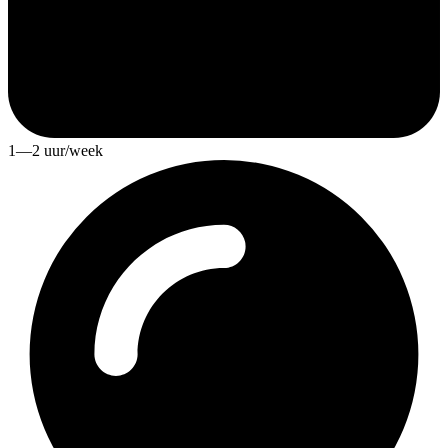
1—2 uur/week