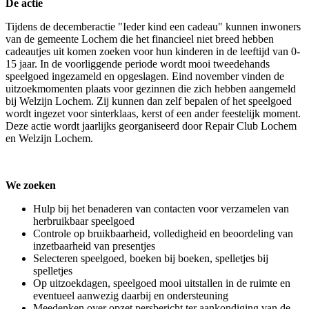
De actie
Tijdens de decemberactie "Ieder kind een cadeau" kunnen inwoners
van de gemeente Lochem die het financieel niet breed hebben
cadeautjes uit komen zoeken voor hun kinderen in de leeftijd van 0-
15 jaar. In de voorliggende periode wordt mooi tweedehands
speelgoed ingezameld en opgeslagen. Eind november vinden de
uitzoekmomenten plaats voor gezinnen die zich hebben aangemeld
bij Welzijn Lochem. Zij kunnen dan zelf bepalen of het speelgoed
wordt ingezet voor sinterklaas, kerst of een ander feestelijk moment.
Deze actie wordt jaarlijks georganiseerd door Repair Club Lochem
en Welzijn Lochem.
We zoeken
Hulp bij het benaderen van contacten voor verzamelen van
herbruikbaar speelgoed
Controle op bruikbaarheid, volledigheid en beoordeling van
inzetbaarheid van presentjes
Selecteren speelgoed, boeken bij boeken, spelletjes bij
spelletjes
Op uitzoekdagen, speelgoed mooi uitstallen in de ruimte en
eventueel aanwezig daarbij en ondersteuning
Meedenken over opzet persbericht ter aankondiging van de