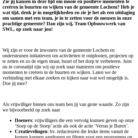
Zie jij kansen in deze tijd om mooie en positieve momenten te
creëren in buurten en wijken van de gemeente Lochem? Heb je
wat tijd, denk je in mogelijkheden en zie je het als een uitdaging
om samen met een team, je in te zetten voor de mensen in onze
prachtige gemeente? Dan zijn wij, Team Opbouwwerk van
SWL, op zoek naar jou!
Wij zijn er voor de inwoners van de gemeente Lochem en
ondersteunen initiatieven om activiteiten te ontplooien, projecten op
te zetten en zo de eigen straat, buurt of het dorp te verbeteren. Juist
nu in coronatijd zijn wij op zoek naar manieren om positieve
momenten te creëren in de buurten en wijken. Laten we de
verbinding met elkaar zoeken en kijken naar wat wel mogelijk is.
Doe jij mee?
Als vrijwilliger binnen ons team ben jij van grote waarde. Zo zijn
we bijvoorbeeld op zoek naar
Doeners
: vrijwilligers die een vervolg kunnen geven op onze
‘Soep op de Stoep’ actie als ook de actie ‘Verras je Buren’.
Creatievelingen
: bv. redacteuren die leuke items vanuit de
kernen kunnen aandragen en filmen voor een programma op