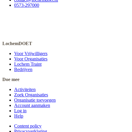
0573-297000
LochemDOET
Voor Vrijwilligers
Voor Organisaties
Lochem Traint
Bedrijven
Doe mee
Activiteiten
Zoek Organisaties
Organisatie toevoegen
Account aanmaken
Log in
Help
Content policy
Privacyverklaring