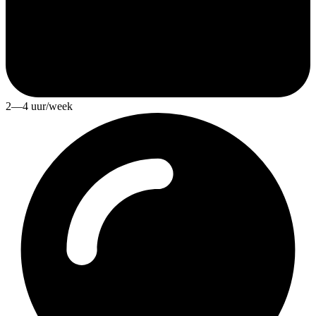
2—4 uur/week