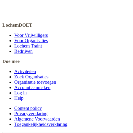
LochemDOET
Voor Vrijwilligers
Voor Organisaties
Lochem Traint
Bedrijven
Doe mee
Activiteiten
Zoek Organisaties
Organisatie toevoegen
Account aanmaken
Log in
Help
Content policy
Privacyverklaring
Algemene Voorwaarden
Toegankelijkheidsverklaring