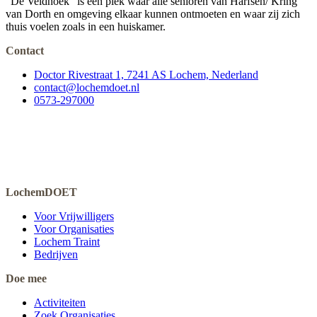
“De Veldhoek” is een plek waar alle senioren van Harfsen/ Kring
van Dorth en omgeving elkaar kunnen ontmoeten en waar zij zich
thuis voelen zoals in een huiskamer.
Contact
Doctor Rivestraat 1, 7241 AS Lochem, Nederland
contact@lochemdoet.nl
0573-297000
LochemDOET
Voor Vrijwilligers
Voor Organisaties
Lochem Traint
Bedrijven
Doe mee
Activiteiten
Zoek Organisaties