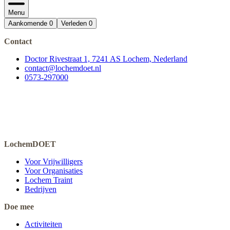
Menu
Aankomende
0
Verleden
0
Contact
Doctor Rivestraat 1, 7241 AS Lochem, Nederland
contact@lochemdoet.nl
0573-297000
LochemDOET
Voor Vrijwilligers
Voor Organisaties
Lochem Traint
Bedrijven
Doe mee
Activiteiten