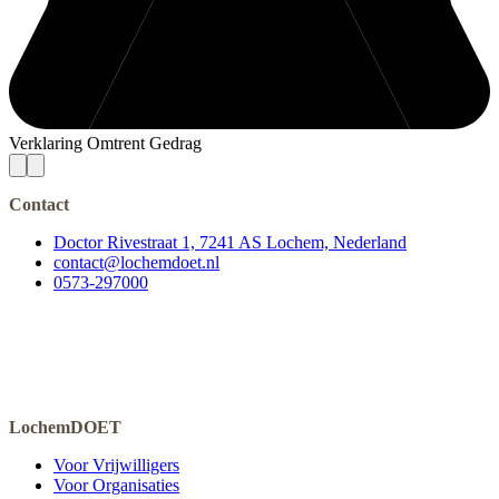
Verklaring Omtrent Gedrag
Contact
Doctor Rivestraat 1, 7241 AS Lochem, Nederland
contact@lochemdoet.nl
0573-297000
LochemDOET
Voor Vrijwilligers
Voor Organisaties