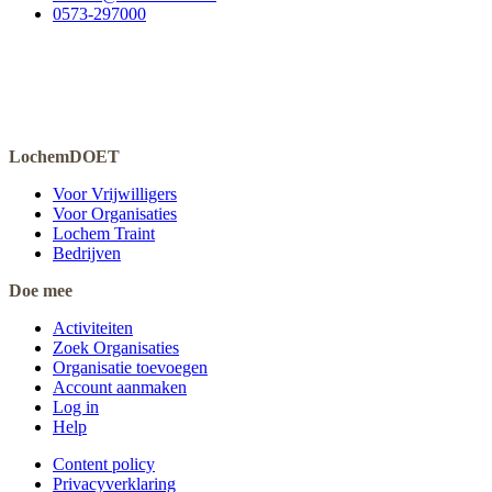
0573-297000
LochemDOET
Voor Vrijwilligers
Voor Organisaties
Lochem Traint
Bedrijven
Doe mee
Activiteiten
Zoek Organisaties
Organisatie toevoegen
Account aanmaken
Log in
Help
Content policy
Privacyverklaring