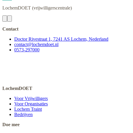
LochemDOET
(vrijwilligerscentrale)
Contact
Doctor Rivestraat 1, 7241 AS Lochem, Nederland
contact@lochemdoet.nl
0573-297000
LochemDOET
Voor Vrijwilligers
Voor Organisaties
Lochem Traint
Bedrijven
Doe mee