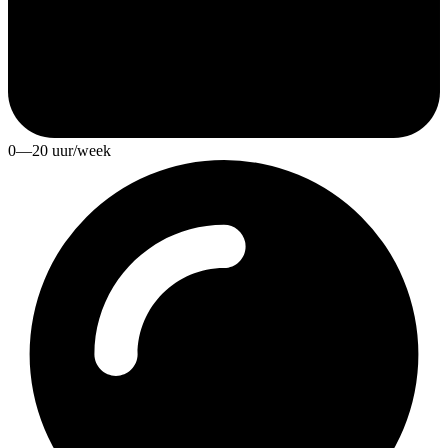
0—20 uur/week