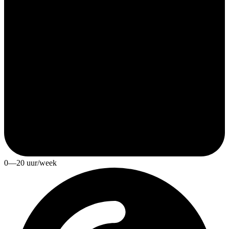
0—20 uur/week