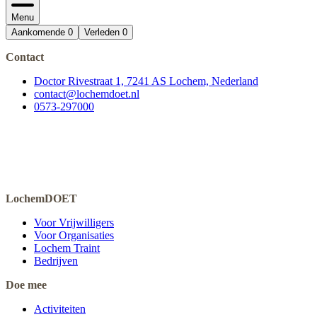
Menu
Aankomende
0
Verleden
0
Contact
Doctor Rivestraat 1, 7241 AS Lochem, Nederland
contact@lochemdoet.nl
0573-297000
LochemDOET
Voor Vrijwilligers
Voor Organisaties
Lochem Traint
Bedrijven
Doe mee
Activiteiten