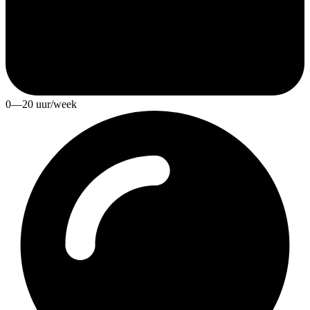
0—20 uur/week