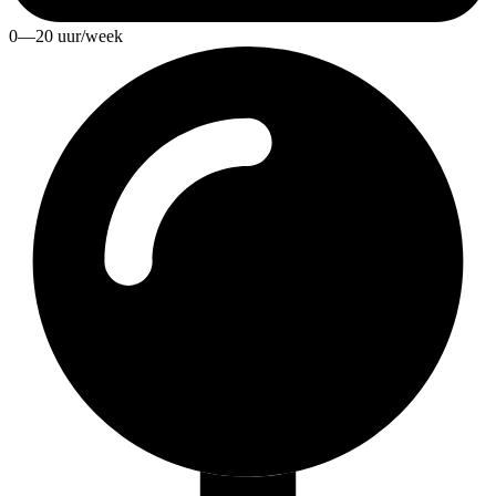
0—20 uur/week