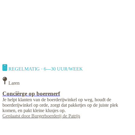
REGELMATIG · 6—30 UUR/WEEK
Laren
Conciërge op boerenerf
Je helpt klanten van de boerderijwinkel op weg, houdt de
boerderijwinkel op orde, zorgt dat pakketjes op de juiste plek
komen, en pakt kleine klusjes op.
Geplaatst door
Burgerboerderij de Patrijs