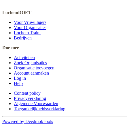
LochemDOET
Voor Vrijwilligers
Voor Organisaties
Lochem Traint
Bedrijven
Doe mee
Activiteiten
Zoek Organisaties
Organisatie toevoegen
Account aanmaken
Log in
Help
Content policy
Privacyverklaring
Algemene Voorwaarden
Toegankelijkheidsverklaring
Powered by Deedmob tools