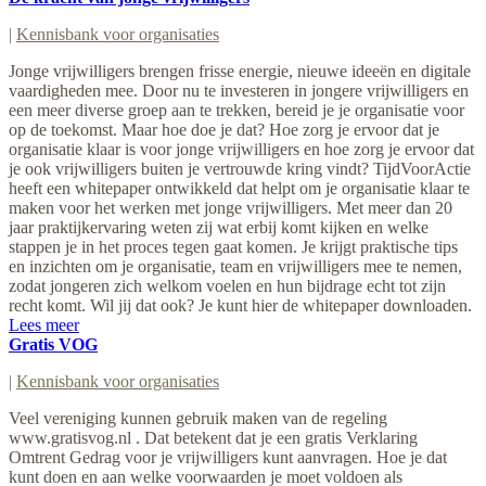
|
Kennisbank voor organisaties
Jonge vrijwilligers brengen frisse energie, nieuwe ideeën en digitale
vaardigheden mee. Door nu te investeren in jongere vrijwilligers en
een meer diverse groep aan te trekken, bereid je je organisatie voor
op de toekomst. Maar hoe doe je dat? Hoe zorg je ervoor dat je
organisatie klaar is voor jonge vrijwilligers en hoe zorg je ervoor dat
je ook vrijwilligers buiten je vertrouwde kring vindt? TijdVoorActie
heeft een whitepaper ontwikkeld dat helpt om je organisatie klaar te
maken voor het werken met jonge vrijwilligers. Met meer dan 20
jaar praktijkervaring weten zij wat erbij komt kijken en welke
stappen je in het proces tegen gaat komen. Je krijgt praktische tips
en inzichten om je organisatie, team en vrijwilligers mee te nemen,
zodat jongeren zich welkom voelen en hun bijdrage echt tot zijn
recht komt. Wil jij dat ook? Je kunt hier de whitepaper downloaden.
Lees meer
Gratis VOG
|
Kennisbank voor organisaties
Veel vereniging kunnen gebruik maken van de regeling
www.gratisvog.nl . Dat betekent dat je een gratis Verklaring
Omtrent Gedrag voor je vrijwilligers kunt aanvragen. Hoe je dat
kunt doen en aan welke voorwaarden je moet voldoen als