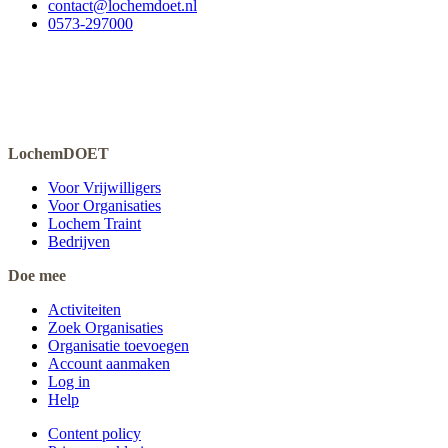
contact@lochemdoet.nl
0573-297000
LochemDOET
Voor Vrijwilligers
Voor Organisaties
Lochem Traint
Bedrijven
Doe mee
Activiteiten
Zoek Organisaties
Organisatie toevoegen
Account aanmaken
Log in
Help
Content policy