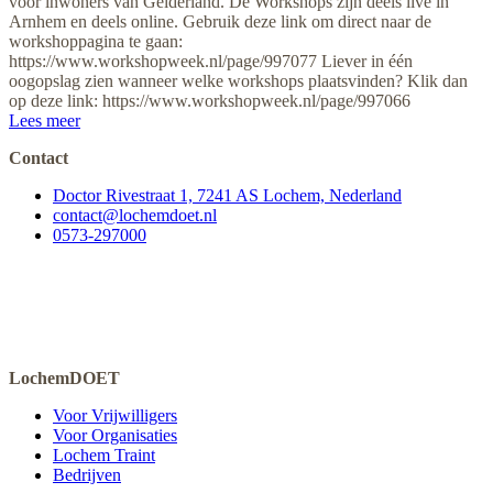
voor inwoners van Gelderland. De Workshops zijn deels live in
Arnhem en deels online. Gebruik deze link om direct naar de
workshoppagina te gaan:
https://www.workshopweek.nl/page/997077 Liever in één
oogopslag zien wanneer welke workshops plaatsvinden? Klik dan
op deze link: https://www.workshopweek.nl/page/997066
Lees meer
Contact
Doctor Rivestraat 1, 7241 AS Lochem, Nederland
contact@lochemdoet.nl
0573-297000
LochemDOET
Voor Vrijwilligers
Voor Organisaties
Lochem Traint
Bedrijven