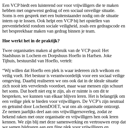
Een VCP biedt een luisterend oor voor vrijwilligers die te maken
hebben met ongewenst gedrag of een sociaal onveilige situatie.
Soms is een gesprek met een buitenstaander nodig om de situatie
intern op te lossen. Ook helpt een VCP bij het opstellen van
preventiebeleid rondom sociale veiligheid, zoals een gedragscode en
het bespreekbaar maken van gedrag binnen je team.
Hoe werkt het in de praktijk?
Twee organisaties maken al gebruik van de VCP-pool: Het
Stadshuus in Lochem en Dorpshuus Hoeflo in Harfsen. Joke
Tijhuis, bestuurslid van Hoeflo, vertelt:
“Wij willen dat Hoeflo een plek is waar iedereen zich welkom en
veilig voelt. Het bestuur is verantwoordelijk voor een sociaal veilige
omgeving. Daarbij realiseren we ons ook dat in de ideale situatie
zich nooit iets vervelends voordoet, maar waar mensen zijn schuurt
het soms. Dat hoeft niet erg te zijn, als er ruimte is om dit te
bespreken, we kunnen van elkaar blijven leren. Het is belangrijk om
een veilige plek te bieden voor vrijwilligers. De VCP’s zijn neutraal
en getraind door LochemDOET, wat ons als organisatie ontzorgt.
Ze nemen jaarlijks deel aan ons vrijwilligersoverleg, zodat ze
bekend raken met onze organisatie en vrijwilligers hen ook leren
kennen. We zijn blij met deze samenwerking en vertrouwen erop dat
we samen bijdragen aan een fijne plek voor vrijwilligers en