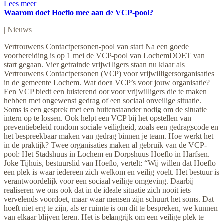
Lees meer
Waarom doet Hoeflo mee aan de VCP-pool?
|
Nieuws
Vertrouwens Contactpersonen-pool van start Na een goede
voorbereiding is op 1 mei de VCP-pool van LochemDOET van
start gegaan. Vier getrainde vrijwilligers staan nu klaar als
Vertrouwens Contactpersonen (VCP) voor vrijwilligersorganisaties
in de gemeente Lochem. Wat doen VCP’s voor jouw organisatie?
Een VCP biedt een luisterend oor voor vrijwilligers die te maken
hebben met ongewenst gedrag of een sociaal onveilige situatie.
Soms is een gesprek met een buitenstaander nodig om de situatie
intern op te lossen. Ook helpt een VCP bij het opstellen van
preventiebeleid rondom sociale veiligheid, zoals een gedragscode en
het bespreekbaar maken van gedrag binnen je team. Hoe werkt het
in de praktijk? Twee organisaties maken al gebruik van de VCP-
pool: Het Stadshuus in Lochem en Dorpshuus Hoeflo in Harfsen.
Joke Tijhuis, bestuurslid van Hoeflo, vertelt: “Wij willen dat Hoeflo
een plek is waar iedereen zich welkom en veilig voelt. Het bestuur is
verantwoordelijk voor een sociaal veilige omgeving. Daarbij
realiseren we ons ook dat in de ideale situatie zich nooit iets
vervelends voordoet, maar waar mensen zijn schuurt het soms. Dat
hoeft niet erg te zijn, als er ruimte is om dit te bespreken, we kunnen
van elkaar blijven leren. Het is belangrijk om een veilige plek te