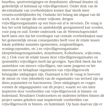
buurtbus, sportverenigingen en dorpshuizen; allemaal draaien zij
gedeeltelijk of helemaal op vrijwilligersinzet. Onder druk van de
decentralisatie van overheidstaken komen daar steeds meer
verantwoordelijkheden bij. Ondanks het belang dat uitgaat van dit
werk, en de energie die ermee vrijkomt, dreigen
vrijwilligersorganisaties op een burn-out af te stevenen. De vraag is
hoe het werk behapbaar en aantrekkelijk georganiseerd kan worden,
voor jong en oud. Eerder onderzoek van de Wetenschapswinkel
heeft laten zien dat het overdragen van centrale overheidstaken naar
het gemeentelijk niveau consequenties heeft voor de relatie tussen
lokale publieke instanties (gemeenten, zorginstellingen,
woningcorporaties, etc.) en vrijwilligersorganisaties
(dorpsbelangenorganisaties, dorpshuizen, Kulturhusen, wijkcentra,
etc.). Ook voor de relatie tussen deze vrijwilligersorganisaties en
(potentiële) vrijwilligers heeft dat gevolgen. Specifiek bleek dat het
aantrekken van nieuwe vrijwilligers, met name jongeren en het
interessant en behapbaar organiseren van vrijwilligerswerk
belangrijke uitdagingen zijn. Daarnaast is het de vraag in hoeverre
de missie en visie (identiteit) van de organisaties van invloed zijn op
diens populariteit en functioneren. Deze uitdagingen en vragen
vormen de uitgangspunten van dit project, waarin we ons laten
inspireren door voorbeelden van vrijwilligerswerk in binnen- en
buitenland. Resultaten Onderzoekers en studenten hebben binnen dit
project samen gekeken naar inspirerende voorbeelden van
vrijwilligerswerk in binnen- en buitenland. Op basis daarvan zijn er