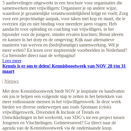
5 aanbevelingen uitgewerkt in een brochure voor organisaties die
samenwerken met vrijwilligers: Organiseer je op andere wijze,
waardoor je gezamenlijke verantwoordelijkheid krijgt en voelt; Zorg
voor een projectmatige aanpak, voor taken met kop en staart, die te
overzien zijn en niet binding voor meerdere jaren vragen; Heb
aandacht voor opleiding en coaching van vrijwilligers, in het
bijzonder voor de jongere, minder ervaren krachten; Benut ideeën
en kansen in het dorp en de omgeving; Kijk naar alternatieve
manieren van werven en (bedrijfsmatige) samenwerking. Wil je
meer weten? En lezen over inspirerende voorbeelden in Nederland?
Ga hieronder direct naar de webpagina!
Lees meer
Kennis is er om te delen! Kennisboostweek van NOV 28 t/m 31
maart
|
Nieuws
Met deze Kennisboostweek biedt NOV je inspiratie en handvatten
om jou te helpen een volgende stap te zetten in het betrekken van
meer enthousiaste mensen in het vrijwilligerswerk. In deze week
bieden we diverse onderwerpen aan zoals Spontaan (crisis)
vrijwilligerswerk, Diversiteit & Inclusie of Trends en
Ontwikkelingen in het werkveld, van SDG’s tot een project tussen
Jongeren en Vluchtelingen. Geïnteresseerd? Ga direct naar de
agenda van de Kennisboostweek via de onderstaande knop.