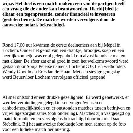
wijze. Het doel is een match maken: één van de partijen heeft
een vraag die de ander kan beantwoorden. Hierbij bied je
elkaar een tegenprestatie, zonder financieel te investeren
(gesloten beurs).
De matches worden vervolgens door de
aanwezige notaris bekrachtigd.
Rond 17.00 uur kwamen de eerste deelnemers aan bij Mepal in
Lochem. Onder het genot van een drankje, broodjes, soep en een
heerlijk zonnetje was er al gelegenheid om alvast kennis te maken
met elkaar. De sfeer zat er al goed in toen het welkomstwoord werd
gedaan door Sonja Peterse namens LochemDOET en wethouders
Wendy Goodin en Eric-Jan de Haan. Met een stevige gongslag
werd Beursvloer Lochem vervolgens officieel geopend.
Al snel ontstond er een drukke gezelligheid. Er werd genetwerkt, er
werden verbindingen gelegd tussen vragen/wensen en
aanbod/mogelijkheden en er ontstonden matches tussen bedrijven en
vrijwilligersorganisaties (ook onderling). Matches zijn vastgelegd op
matchformulieren en vervolgens bekrachtigd door notaris Daan
Siebelink. Bij het aanwezige fotokastje kon men samen op de foto
voor een ludieke match-herinnering.