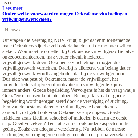
lezen.
Lees meer
Onder welke voorwaarden mogen Oekraïense vluchtelingen
vrijwilligerswerk doen?
|
Nieuws
Uit vragen die Vereniging NOV krijgt, blijkt dat er in toenemende
mate Oekraïners zijn die zelf ook de handen uit de mouwen willen
steken. Waar moet je op letten bij Oekraïense vrijwilligers? Behalve
ongedocumenteerden, mag verder eigenlijk iedereen
vrijwilligerswerk doen. Oekraïense vluchtelingen mogen dus
vrijwilligerswerk verrichten. Daarbij is allereerst van belang dat er
vrijwilligerswerk wordt aangeboden dat bij de vrijwilliger hoort.
Dus niet: wat past bij Oekraïners, maar ‘de vrijwilliger’, het
individu. Ieders drijfveer of motivatie om vrijwilliger te zijn is
immers anders. Goede begeleiding Vervolgens is het de vraag wat je
Oekraïense mensen kunt laten doen. Belangrijk is, dat er goede
begeleiding wordt georganiseerd door de vereniging of stichting.
Een van de beste manieren om vrijwilligers te begeleiden is
aandacht, dat geldt ook voor Oekraïense vrijwilligers. Goede
middelen zoals kleding, schoeisel of middelen is daarin de eerste
stap. Goed verzekerd? Tenslotte zijn er ook andere aspecten in het
geding. Zoals: een adequate verzekering. Nu hebben de meeste
stichtingen, verenigingen en ook gemeenten een prima verzekering