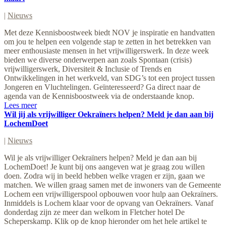
|
Nieuws
Met deze Kennisboostweek biedt NOV je inspiratie en handvatten
om jou te helpen een volgende stap te zetten in het betrekken van
meer enthousiaste mensen in het vrijwilligerswerk. In deze week
bieden we diverse onderwerpen aan zoals Spontaan (crisis)
vrijwilligerswerk, Diversiteit & Inclusie of Trends en
Ontwikkelingen in het werkveld, van SDG’s tot een project tussen
Jongeren en Vluchtelingen. Geïnteresseerd? Ga direct naar de
agenda van de Kennisboostweek via de onderstaande knop.
Lees meer
Wil jij als vrijwilliger Oekraïners helpen? Meld je dan aan bij
LochemDoet
|
Nieuws
Wil je als vrijwilliger Oekraïners helpen? Meld je dan aan bij
LochemDoet! Je kunt bij ons aangeven wat je graag zou willen
doen. Zodra wij in beeld hebben welke vragen er zijn, gaan we
matchen. We willen graag samen met de inwoners van de Gemeente
Lochem een vrijwilligerspool opbouwen voor hulp aan Oekraïners.
Inmiddels is Lochem klaar voor de opvang van Oekraïners. Vanaf
donderdag zijn ze meer dan welkom in Fletcher hotel De
Scheperskamp. Klik op de knop hieronder om het hele artikel te