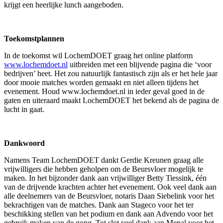
krijgt een heerlijke lunch aangeboden.
Toekomstplannen
In de toekomst wil LochemDOET graag het online platform
www.lochemdoet.nl
uitbreiden met een blijvende pagina die ‘voor
bedrijven’ heet. Het zou natuurlijk fantastisch zijn als er het hele jaar
door mooie matches worden gemaakt en niet alleen tijdens het
evenement. Houd www.lochemdoet.nl in ieder geval goed in de
gaten en uiteraard maakt LochemDOET het bekend als de pagina de
lucht in gaat.
Dankwoord
Namens Team LochemDOET dankt Gerdie Kreunen graag alle
vrijwilligers die hebben geholpen om de Beursvloer mogelijk te
maken. In het bijzonder dank aan vrijwilliger Betty Tiessink, één
van de drijvende krachten achter het evenement. Ook veel dank aan
alle deelnemers van de Beursvloer, notaris Daan Siebelink voor het
bekrachtigen van de matches. Dank aan Stageco voor het ter
beschikking stellen van het podium en dank aan Advendo voor het
gebruik maken van de gong. Tot slot veel dank aan Mepal voor het