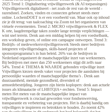
2025 Trend 1: Digitalisering vrijwilligerswerk (& AI toepassingen)
Vrijwilligerswerk digitaliseert - net zoals de rest van de wereld -
razendsnel. Zoeken, vinden en connecten gebeurt steeds meer
online. LochemDOET is er een voorbeeld van. Maar ook op inhoud
zie je dit terug: van taalcoaching via Zoom tot het organiseren van
virtuele evenementen. Trend 2: MICRO vrijwilligerswerk & FLEX
K orte, laagdrempelige taken zonder lange termijn verplichtingen —
wint snel terrein. Denk aan een middag helpen bij een voedselbank,
een workshop geven, of online een campagne ontwerpen. Trend 3:
Bedrijfs- of medewerkersvrijwilligerswerk Steeds meer bedrijven
integreren vrijwilligersdagen, skills-based projecten of
sponsorprogramma’s in hun beleid. 26% van de bedrijven in
Nederland organiseert de maatschappelijke inzet van werknemers.
Bij bedrijven met meer dan 250 werknemers stijgt dit zelfs naar
54%. Trend 4: THEMA & WAARDE gebonden vrijwillige inzet
Vrijwilligers kiezen steeds vaker voor projecten die aansluiten bij
persoonlijke waarden of maatschappelijke thema’s . Denk aan
duurzaamheid, mentale gezondheid, diversiteit of
armoedebestrijding. Jongeren zijn hierin koplopers: denk aan actuele
issues als klimaatactie of LHBTQIA+-rechten. Trend 5: Impact
meten Het meten van de maatschappelijke impact van
vrijwilligerswerk is cruciaal geworden voor fondsenwerving,
transparantie en verbetering van projecten. Het is daarbij handig om
vrijwilligers te inspireren en betrokken te houden. Zo noemt 42%
van de vrijwilligers in dit onderzoek het heel belangrijk dat het