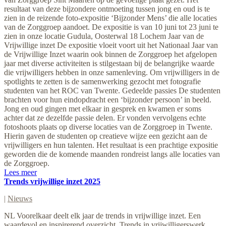
resultaat van deze bijzondere ontmoeting tussen jong en oud is te
zien in de reizende foto-expositie ‘Bijzonder Mens’ die alle locaties
van de Zorggroep aandoet. De expositie is van 10 juni tot 23 juni te
zien in onze locatie Gudula, Oosterwal 18 Lochem Jaar van de
Vrijwillige inzet De expositie vloeit voort uit het Nationaal Jaar van
de Vrijwillige Inzet waarin ook binnen de Zorggroep het afgelopen
jaar met diverse activiteiten is stilgestaan bij de belangrijke waarde
die vrijwilligers hebben in onze samenleving. Om vrijwilligers in de
spotlights te zetten is de samenwerking gezocht met fotografie
studenten van het ROC van Twente. Gedeelde passies De studenten
brachten voor hun eindopdracht een ‘bijzonder persoon’ in beeld.
Jong en oud gingen met elkaar in gesprek en kwamen er soms
achter dat ze dezelfde passie delen. Er vonden vervolgens echte
fotoshoots plaats op diverse locaties van de Zorggroep in Twente.
Hierin gaven de studenten op creatieve wijze een gezicht aan de
vrijwilligers en hun talenten. Het resultaat is een prachtige expositie
geworden die de komende maanden rondreist langs alle locaties van
de Zorggroep.
Lees meer
Trends vrijwillige inzet 2025
|
Nieuws
NL Voorelkaar deelt elk jaar de trends in vrijwillige inzet. Een
waardevol en inspirerend overzicht. Trends in vrijwilligerswerk