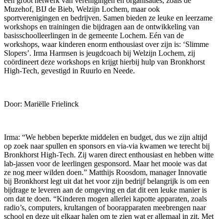
een groot netwerk van verenigingen en organisaties, zoals de
Muzehof, BIJ de Bieb, Welzijn Lochem, maar ook
sportverenigingen en bedrijven. Samen bieden ze leuke en leerzame
workshops en trainingen die bijdragen aan de ontwikkeling van
basisschoolleerlingen in de gemeente Lochem. Eén van de
workshops, waar kinderen enorm enthousiast over zijn is: ‘Slimme
Slopers’. Irma Harmsen is jeugdcoach bij Welzijn Lochem, zij
coördineert deze workshops en krijgt hierbij hulp van Bronkhorst
High-Tech, gevestigd in Ruurlo en Neede.
Door: Mariëlle Frielinck
Irma: “We hebben beperkte middelen en budget, dus we zijn altijd
op zoek naar spullen en sponsors en via-via kwamen we terecht bij
Bronkhorst High-Tech. Zij waren direct enthousiast en hebben witte
lab-jassen voor de leerlingen gesponsord. Maar het mooie was dat
ze nog meer wilden doen.” Matthijs Roosdom, manager Innovatie
bij Bronkhorst legt uit dat het voor zijn bedrijf belangrijk is om een
bijdrage te leveren aan de omgeving en dat dit een leuke manier is
om dat te doen. “Kinderen mogen allerlei kapotte apparaten, zoals
radio’s, computers, krultangen of boorapparaten meebrengen naar
school en deze uit elkaar halen om te zien wat er allemaal in zit. Met