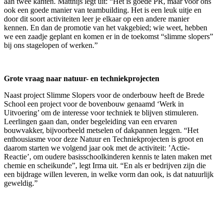
aan twee kanten. Matthijs legt uit: “Het is goede PR, maar voor ons
ook een goede manier van teambuilding. Het is een leuk uitje en
door dit soort activiteiten leer je elkaar op een andere manier
kennen. En dan de promotie van het vakgebied; wie weet, hebben
we een zaadje geplant en komen er in de toekomst “slimme slopers”
bij ons stagelopen of werken.”
Grote vraag naar natuur- en techniekprojecten
Naast project Slimme Slopers voor de onderbouw heeft de Brede
School een project voor de bovenbouw genaamd ‘Werk in
Uitvoering’ om de interesse voor techniek te blijven stimuleren.
Leerlingen gaan dan, onder begeleiding van een ervaren
bouwvakker, bijvoorbeeld metselen of dakpannen leggen. “Het
enthousiasme voor deze Natuur en Techniekprojecten is groot en
daarom starten we volgend jaar ook met de activiteit: ’Actie-
Reactie’, om oudere basisschoolkinderen kennis te laten maken met
chemie en scheikunde”, legt Irma uit. “En als er bedrijven zijn die
een bijdrage willen leveren, in welke vorm dan ook, is dat natuurlijk
geweldig.”