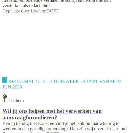
het leuk om boeiende verhalen te schrijven? Kom ons dan
versterken als redactielid!
Geplaatst door
LochemDOET
REGELMATIG · 2—3 UUR/WEEK · START VANAF 22
JUN 2026
Lochem
Wil jij ons helpen met het verwerken van
aanvraagformulieren?
Ben jij handig met Excel en vind je het leuk om nauwkeurig te
werken in een gezellige omgeving? Dan zijn wij op zoek naar jou!