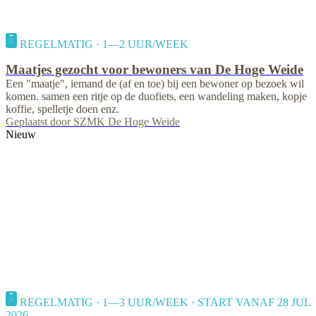
REGELMATIG · 1—2 UUR/WEEK
Maatjes gezocht voor bewoners van De Hoge Weide
Een "maatje", iemand de (af en toe) bij een bewoner op bezoek wil
komen. samen een ritje op de duofiets, een wandeling maken, kopje
koffie, spelletje doen enz.
Geplaatst door
SZMK De Hoge Weide
Nieuw
REGELMATIG · 1—3 UUR/WEEK · START VANAF 28 JUL
2026