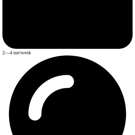
2—4 uur/week