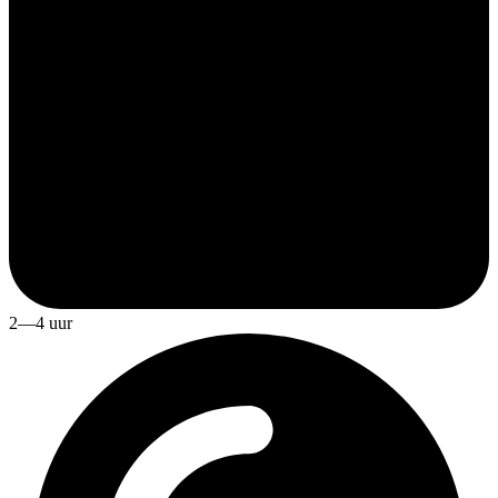
2—4 uur