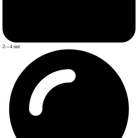
2—4 uur