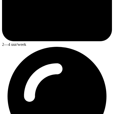
2—4 uur/week