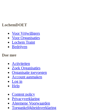
LochemDOET
Voor Vrijwilligers
Voor Organisaties
Lochem Traint
Bedrijven
Doe mee
Activiteiten
Zoek Organisaties
Organisatie toevoegen
Account aanmaken
Log in
Help
Content policy
Privacyverklaring
Algemene Voorwaarden
Toegankelijkheidsverklaring