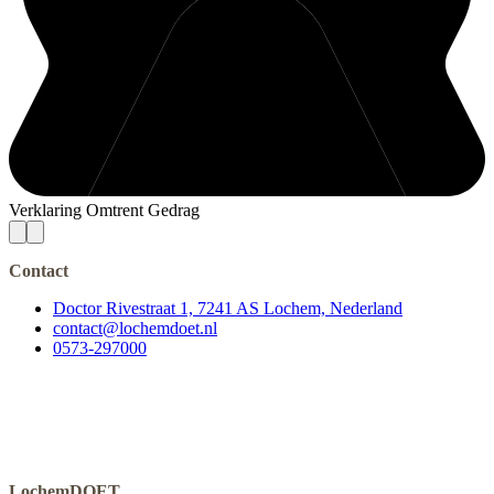
Verklaring Omtrent Gedrag
Contact
Doctor Rivestraat 1, 7241 AS Lochem, Nederland
contact@lochemdoet.nl
0573-297000
LochemDOET