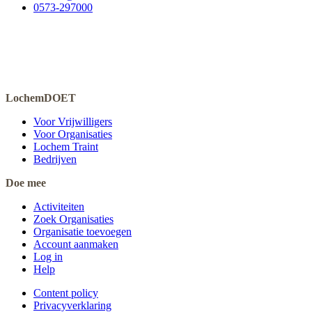
0573-297000
LochemDOET
Voor Vrijwilligers
Voor Organisaties
Lochem Traint
Bedrijven
Doe mee
Activiteiten
Zoek Organisaties
Organisatie toevoegen
Account aanmaken
Log in
Help
Content policy
Privacyverklaring